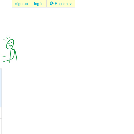
sign up
log in
English