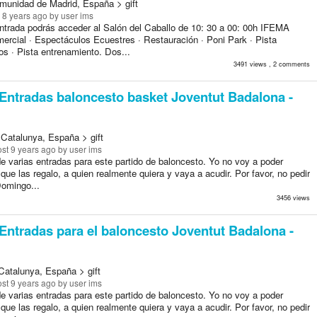
munidad de Madrid, España > gift
 8 years ago
by user ims
ntrada podrás acceder al Salón del Caballo de 10: 30 a 00: 00h IFEMA
mercial · Espectáculos Ecuestres · Restauración · Poni Park · Pista
os · Pista entrenamiento. Dos...
3491 views , 2 comments
Entradas baloncesto basket Joventut Badalona -
 Catalunya, España > gift
st 9 years ago
by user ims
e varias entradas para este partido de baloncesto. Yo no voy a poder
í que las regalo, a quien realmente quiera y vaya a acudir. Por favor, no pedir
Domingo...
3456 views
Entradas para el baloncesto Joventut Badalona -
Catalunya, España > gift
st 9 years ago
by user ims
e varias entradas para este partido de baloncesto. Yo no voy a poder
í que las regalo, a quien realmente quiera y vaya a acudir. Por favor, no pedir