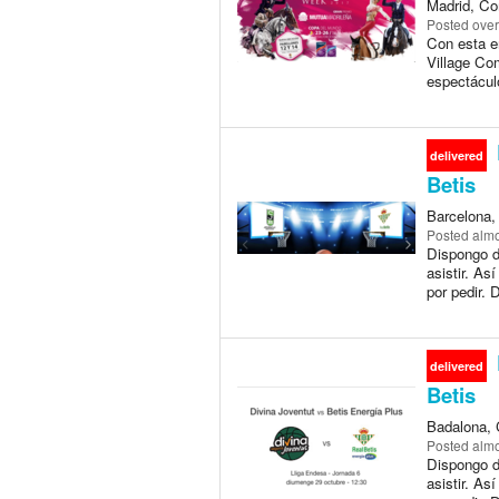
Madrid, Co
Posted
over
Con esta e
Village Co
espectácul
delivered
Betis
Barcelona,
Posted
almo
Dispongo d
asistir. As
por pedir. 
delivered
Betis
Badalona, 
Posted
almo
Dispongo d
asistir. As