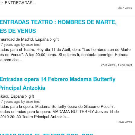
stir. ENTREGADAS...
2627 views
ENTRADAS TEATRO : HOMBRES DE MARTE,
ES DE VENUS
munidad de Madrid, España > gift
 7 years ago
by user ims
radas para el Teatro. Hoy dia 11 de Abril, obra: "Los hombres son de Marte
es de Venus". A las 20:00 horas. Si quieres ir, contacta conmigo. Entrada
da para dos...
2778 views , 1 comment
Entradas opera 14 Febrero Madama Butterfly
Principal Antzokia
skadi, España > gift
 7 years ago
by user ims
radas para la opera. Madama Butterfly ópera de Giacomo Puccini.
de dos entradas para la opera. MADAMA BUTTERFLY Jueves 14 de
2019 20: 30 Teatro Principal Antzokia...
3075 views