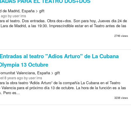
ADAS PARA EL TEATRO DOS+DOS
 de Madrid, España > gift
s ago
by user ims
ara el teatro. Dos entradas. Obra dos+dos. Son para hoy, Jueves dia 24 de
 Lara de Madrid, a las 19:30. Imprescindible estar en el Teatro antes de las
2746 views
Entradas al teatro "Adios Arturo" de La Cubana
Olympia 13 Octubre
Comunitat Valenciana, España > gift
st 8 years ago
by user ims
ra la obra teatro “Adiós Arturo” de la compañía La Cubana en el Teatro
Valencia para el próximo día 13 de octubre. La hora de la función es a las
. Pero es...
3238 views