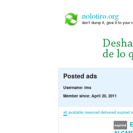
nolotiro.org
don't dump it, give it to your 
Posted ads
Username: ims
Member since: April 20, 2011
all
available
reserved
delivered
expired
r
E
expired
ALCANT