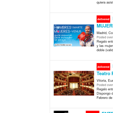
quiera asi
delivered
MUJER
Madrid, Co
Posted
over
Regalo ent
y las mujer
doble (vali
delivered
Teatro 
Vitoria, Eu
Posted
over
Regalo ent
Dispongo 
Febrero de 