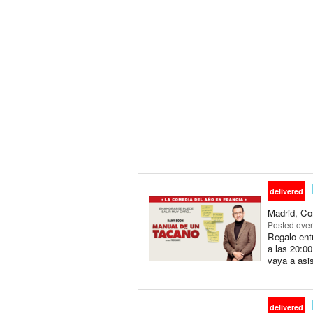
delivered
Madrid, Co
Posted
over
Regalo ent
a las 20:0
vaya a asis
delivered