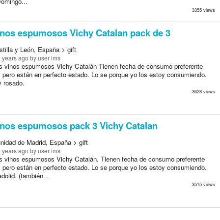
Domingo...
3355 views
nos espumosos Vichy Catalan pack de 3
stilla y León, España > gift
9 years ago
by user ims
os vinos espumosos Vichy Catalán Tienen fecha de consumo preferente
 pero están en perfecto estado. Lo se porque yo los estoy consumiendo.
y rosado.
3628 views
nos espumosos pack 3 Vichy Catalan
idad de Madrid, España > gift
9 years ago
by user ims
s vinos espumosos Vichy Catalán. Tienen fecha de consumo preferente
 pero están en perfecto estado. Lo se porque yo los estoy consumiendo.
dolid. (también...
3515 views