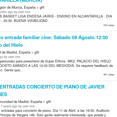
gión de Murcia, España > gift
onths ago
by user ims
 BASKET LIGA ENDESA JAIRIS - ENSINO EN ALCANTARILLA . DIA
- 20:30. BUENA VISIBILIDAD.
310 views
o entrada familiar cine: Sábado 09 Agosto 12:00
o del Hielo
 de Madrid, España > gift
go
by user ims
(4 personas) para preestrenó de Super Elfkins, MK2, PALACIO DEL HIELO
OSTO SABADO A LAS 12:00 DEL MEDIODIA. Se requiere feedback de
so. Gente que...
441 views
ENTRADAS CONCIERTO DE PIANO DE JAVIER
NES
munidad de Madrid, España > gift
 7 years ago
by user ims
entradas para concierto de piano. Dia 11 de Abril, a las 19:30. Auditorio
Principe de Vergara 146. Solo gente realmente interesada, que pueda y