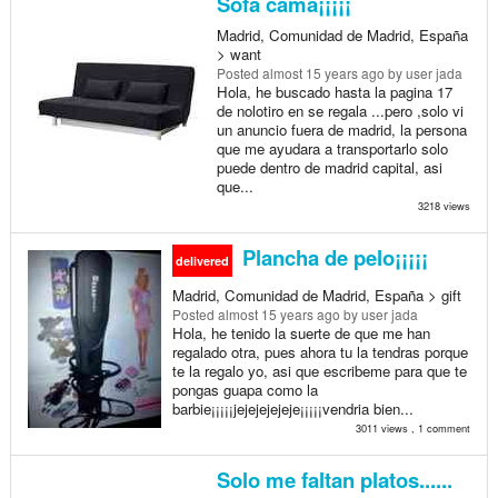
Sofa cama¡¡¡¡¡
Madrid, Comunidad de Madrid, España
> want
Posted
almost 15 years ago
by user jada
Hola, he buscado hasta la pagina 17
de nolotiro en se regala ...pero ,solo vi
un anuncio fuera de madrid, la persona
que me ayudara a transportarlo solo
puede dentro de madrid capital, asi
que...
3218 views
Plancha de pelo¡¡¡¡¡
delivered
Madrid, Comunidad de Madrid, España > gift
Posted
almost 15 years ago
by user jada
Hola, he tenido la suerte de que me han
regalado otra, pues ahora tu la tendras porque
te la regalo yo, asi que escribeme para que te
pongas guapa como la
barbie¡¡¡¡¡jejejejejeje¡¡¡¡¡vendria bien...
3011 views , 1 comment
Solo me faltan platos......