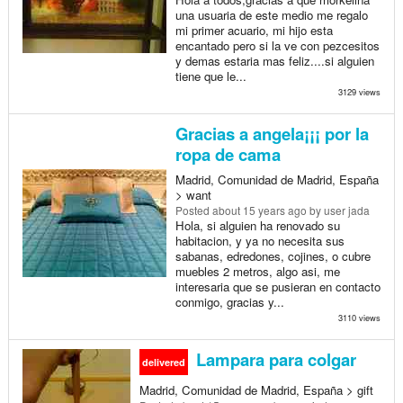
una usuaria de este medio me regalo
mi primer acuario, mi hijo esta
encantado pero si la ve con pezcesitos
y demas estaria mas feliz....si alguien
tiene que le...
3129 views
Gracias a angela¡¡¡ por la
ropa de cama
Madrid, Comunidad de Madrid, España
> want
Posted
about 15 years ago
by user jada
Hola, si alguien ha renovado su
habitacion, y ya no necesita sus
sabanas, edredones, cojines, o cubre
muebles 2 metros, algo asi, me
interesaria que se pusieran en contacto
conmigo, gracias y...
3110 views
Lampara para colgar
delivered
Madrid, Comunidad de Madrid, España > gift