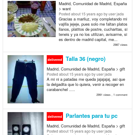
Madrid, Comunidad de Madrid, España
> want
Posted
about 15 years ago
by user jada
Gracias a mariluz, voy completando mi
vajilla jejeje, pues solo me faltan platos
llanos, platitos de postre, cucharitas, si
teneis y ya no los utilizan, avisarme, si
es dentro de madrid capital, me...
2987 views
Talla 36 (negro)
delivered
Madrid, Comunidad de Madrid, España > gift
Posted
about 15 years ago
by user jada
A mi ni a patadas me queda jajajajaj, asi que
la delgadita que lo quiera, venir a recoger en
carabanchel .....
2991 views , 1 comment
Parlantes para tu pc
delivered
Madrid, Comunidad de Madrid, España > gift
Posted
about 15 years ago
by user jada