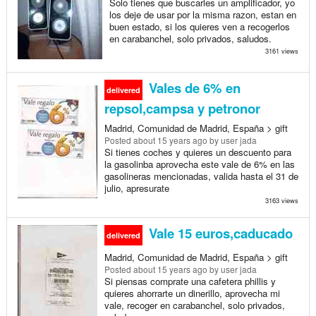
Solo tienes que buscarles un amplificador, yo
los deje de usar por la misma razon, estan en
buen estado, si los quieres ven a recogerlos
en carabanchel, solo privados, saludos.
3161 views
Vales de 6% en
delivered
repsol,campsa y petronor
Madrid, Comunidad de Madrid, España > gift
Posted
about 15 years ago
by user jada
Si tienes coches y quieres un descuento para
la gasolinba aprovecha este vale de 6% en las
gasolineras mencionadas, valida hasta el 31 de
julio, apresurate
3163 views
Vale 15 euros,caducado
delivered
Madrid, Comunidad de Madrid, España > gift
Posted
about 15 years ago
by user jada
Si piensas comprate una cafetera phillis y
quieres ahorrarte un dinerillo, aprovecha mi
vale, recoger en carabanchel, solo privados,