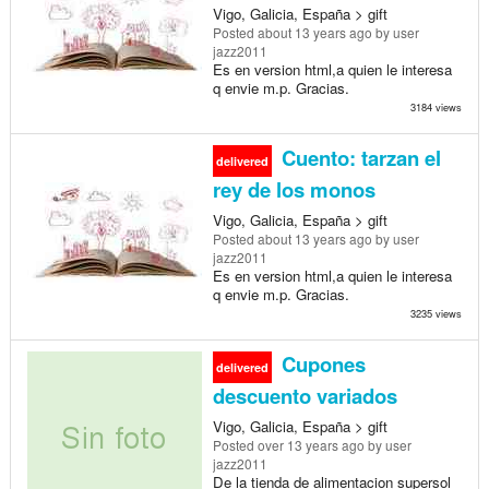
Vigo, Galicia, España > gift
Posted
about 13 years ago
by user
jazz2011
Es en version html,a quien le interesa
q envie m.p. Gracias.
3184 views
Cuento: tarzan el
delivered
rey de los monos
Vigo, Galicia, España > gift
Posted
about 13 years ago
by user
jazz2011
Es en version html,a quien le interesa
q envie m.p. Gracias.
3235 views
Cupones
delivered
descuento variados
Vigo, Galicia, España > gift
Posted
over 13 years ago
by user
jazz2011
De la tienda de alimentacion supersol