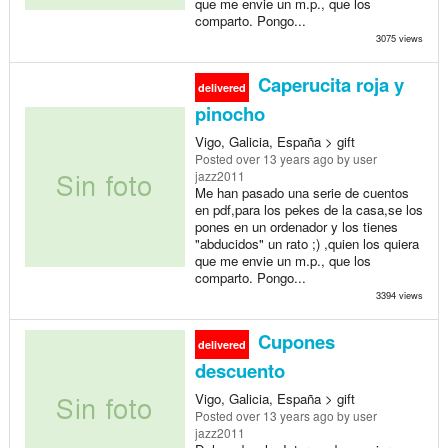
que me envie un m.p., que los
comparto. Pongo...
3075 views
Caperucita roja y
delivered
pinocho
Vigo, Galicia, España > gift
Posted
over 13 years ago
by user
jazz2011
Me han pasado una serie de cuentos
en pdf,para los pekes de la casa,se los
pones en un ordenador y los tienes
"abducidos" un rato ;) ,quien los quiera
que me envie un m.p., que los
comparto. Pongo...
3394 views
Cupones
delivered
descuento
Vigo, Galicia, España > gift
Posted
over 13 years ago
by user
jazz2011