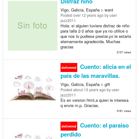
Disfraz niño
Vigo, Galicia, España > want
Posted
over 12 years ago
by user
jazz2011
Hola: si alguien tuviera disfraz de niño
para talla 2-3 años que ya no utilice o
que nos lo pudiese prestar,yo le estaria
eternamente agradecida. Muchas
gracias
3137 views
Cuento: alicia en el
delivered
pais de las maravillas.
Vigo, Galicia, España > gift
Posted
about 13 years ago
by user
jazz2011
Es en version html,a quien le interesa
q envie m.p. Gracias.
3181 views
Cuento: el paraiso
delivered
perdido