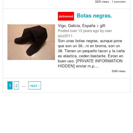
3220 views , 1 comment
Botas negras.
delivered
Vigo, Galicia, España > gift
Posted
over 13 years ago
by user
jazz2011
Son unas botas negras, aunque pone
que son un 39...ni en broma, son un
38. Tienen un pequeño tacon y la caña
es elastica, ceden bastante. Estan en
buen uso. [PRIVATE INFORMATION
HIDDEN] enviar m.p....
3349 views
…
1
2
next ›