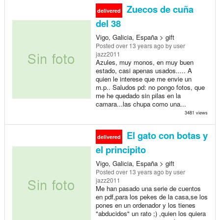
Zuecos de cuña
delivered
del 38
Vigo, Galicia, España > gift
Posted
over 13 years ago
by user
jazz2011
Azules, muy monos, en muy buen
estado, casi apenas usados..... A
quien le interese que me envie un
m.p.. Saludos pd: no pongo fotos, que
me he quedado sin pilas en la
camara...las chupa como una...
3481 views
El gato con botas y
delivered
el principito
Vigo, Galicia, España > gift
Posted
over 13 years ago
by user
jazz2011
Me han pasado una serie de cuentos
en pdf,para los pekes de la casa,se los
pones en un ordenador y los tienes
"abducidos" un rato ;) ,quien los quiera