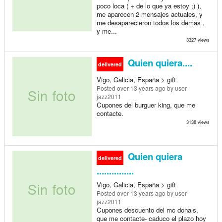
poco loca ( + de lo que ya estoy ;) ),
me aparecen 2 mensajes actuales, y
me desaparecieron todos los demas ,
y me...
3327 views
Quien quiera....
delivered
Vigo, Galicia, España > gift
Posted
over 13 years ago
by user
jazz2011
Cupones del burguer king, que me
contacte.
3138 views
Quien quiera
delivered
...............
Vigo, Galicia, España > gift
Posted
over 13 years ago
by user
jazz2011
Cupones descuento del mc donals,
que me contacte- caduco el plazo hoy