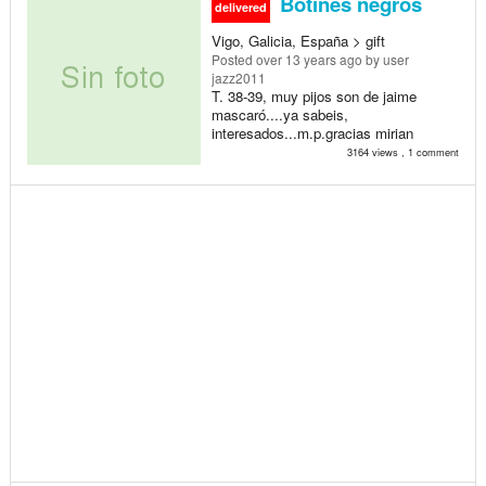
Botines negros
delivered
Vigo, Galicia, España > gift
Posted
over 13 years ago
by user
jazz2011
T. 38-39, muy pijos son de jaime
mascaró....ya sabeis,
interesados...m.p.gracias mirian
3164 views , 1 comment