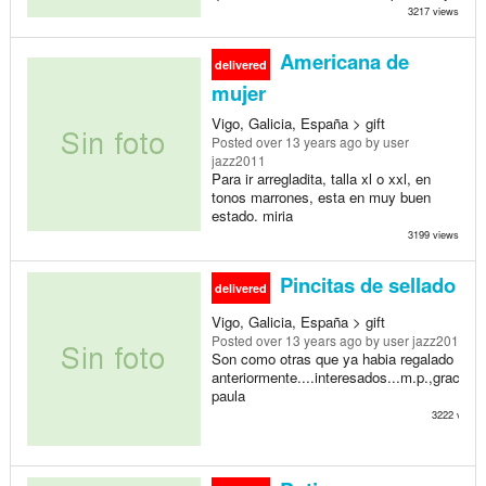
3217 views
Americana de
delivered
mujer
Vigo, Galicia, España > gift
Posted
over 13 years ago
by user
jazz2011
Para ir arregladita, talla xl o xxl, en
tonos marrones, esta en muy buen
estado. miria
3199 views
Pincitas de sellado
delivered
Vigo, Galicia, España > gift
Posted
over 13 years ago
by user jazz2011
Son como otras que ya habia regalado
anteriormente....interesados...m.p.,gracias-
paula
3222 views