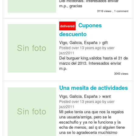
Del mcdonals. Interesados enviar
m.p., gracias
3116 views , 1 comment
Cupones
delivered
descuento
Vigo, Galicia, España > gift
Posted
over 13 years ago
by user
jazz2011
Del burguer king,validos hasta el 31 de
marzo del 2013. Interesados enviar
m.p.
3043 views
Una mesita de actividades
Vigo, Galicia, España > want
Posted
over 13 years ago
by user
jazz2011
Mi peke tenia una que nos la regalos
una usuaria/amiga, pero se le
escachuflo y ya no le funciona y la
echa de menos, asi q si alguien tiene
una se lo agradeceria muchisimo