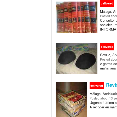
delivered
Málaga, An
Posted
abou
Consultor 
sociales, 
INFORMAT
delivered
Sevilla, An
Posted
abou
2 gorras de
mañanana p
Revis
delivered
Málaga, Andalucía
Posted
about 13 y
Urgente!! última 
A recoger en marb