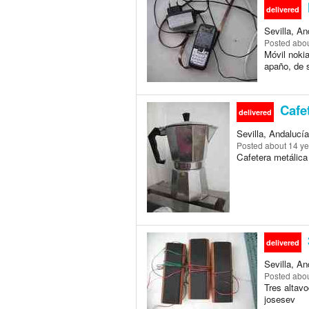
delivered
Sevilla, An
Posted
abou
Móvil noki
apaño, de 
Cafet
delivered
Sevilla, Andalucía
Posted
about 14 y
Cafetera metálica 
delivered
Sevilla, An
Posted
abou
Tres altav
josesev