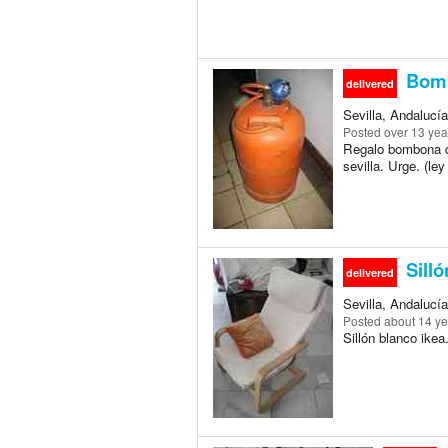
Bomb
delivered
Sevilla, Andalucía
Posted
over 13 yea
Regalo bombona de
sevilla. Urge. (le
Silló
delivered
Sevilla, Andalucía
Posted
about 14 y
Sillón blanco ikea