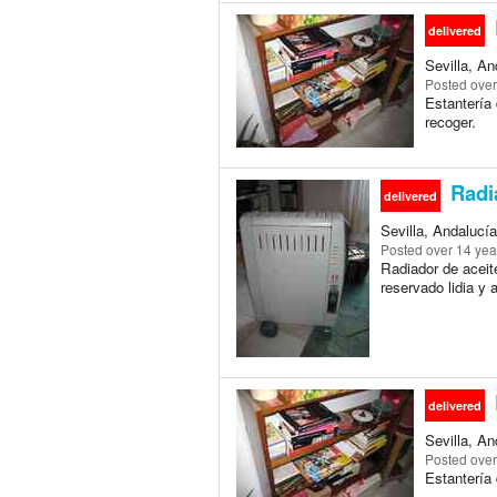
delivered
Sevilla, An
Posted
over
Estantería 
recoger.
Radia
delivered
Sevilla, Andalucía
Posted
over 14 yea
Radiador de aceit
reservado lidia y a
delivered
Sevilla, An
Posted
over
Estantería 