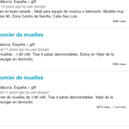
dalucía, España > gift
 10 years ago
by user jberger
ro en buen estado . Ideal para equipo de música o televisión. Mueble muy
los 90. Zona Centro de Sevilla. Calle San Luis.
3696 views
omier de muelles
alucía, España > gift
st 11 years ago
by user jberger
muelles . 1,80 x90. Trae 4 patas desmontables. Estoy en Vejer de la
ecoger en domicilio.
5592 views
omier de muelles
dalucía, España > gift
st 11 years ago
by user jberger
ier de muelles de 1,80 x90. Trae 4 patas desmontables. Vejer de la
ecoger en domicilio.
3874 views , 1 comment