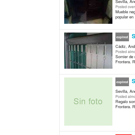
Sevilla, An
Posted
over
Mueble neg
popular en 
S
expired
Cádiz, And
Posted
almo
Somier de 
Frontera. R
S
expired
Sevilla, An
Posted
almo
Regalo som
Frontera. R