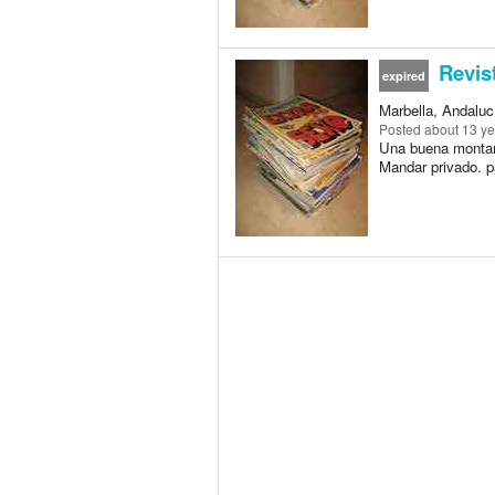
Revist
expired
Marbella, Andaluc
Posted
about 13 y
Una buena montaña
Mandar privado. pa