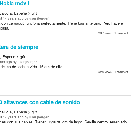
Nokia móvil
dalucía, España > gift
t 14 years ago
by user jberger
a con cargador, funciona perfectamente. Tiene bastante uso. Pero hace el
sobra.
3347 views , 1 comment
era de siempre
, España > gift
ears ago
by user jberger
de las de toda la vida. 16 cm de alto.
3350 views , 1 comment
3 altavoces con cable de sonido
dalucía, España > gift
t 14 years ago
by user jberger
oces con sus cables. Tienen unos 30 cm de largo. Sevilla centro. reservado