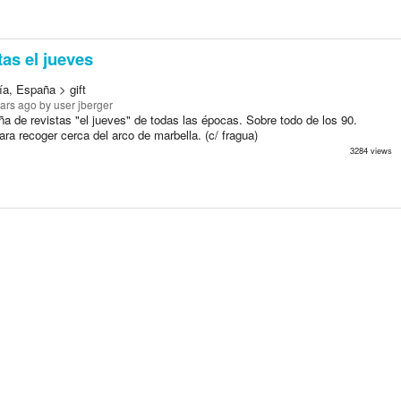
as el jueves
ía, España > gift
ears ago
by user jberger
 de revistas "el jueves" de todas las épocas. Sobre todo de los 90.
ra recoger cerca del arco de marbella. (c/ fragua)
3284 views