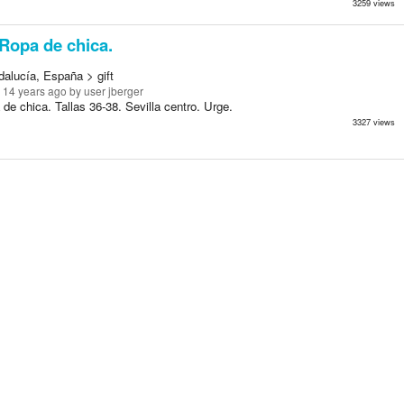
3259 views
Ropa de chica.
dalucía, España > gift
 14 years ago
by user jberger
 de chica. Tallas 36-38. Sevilla centro. Urge.
3327 views