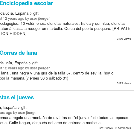
Enciclopedia escolar
dalucía, España > gift
t 12 years ago
by user jberger
pedagógico. 10 volúmenes. ciencias naturales, física y química, ciencias
matemáticas... a recoger en marbella. Cerca del puerto pesquero. [PRIVATE
ION HIDDEN]
3199 views
Gorras de lana
dalucía, España > gift
t 12 years ago
by user jberger
 lana , una negra y una gris de la talla 57. centro de sevilla. hoy o
or la mañana.(viernes 30 o sábado 31)
3123 views
tas el jueves
, España > gift
ears ago
by user jberger
semana regalo una montaña de revistas de "el jueves" de todas las épocas.
ella. Calle fragua, después del arco de entrada a marbella.
3251 views , 2 comments