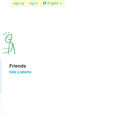
sign up
log in
English
Friends
lidia y alberto