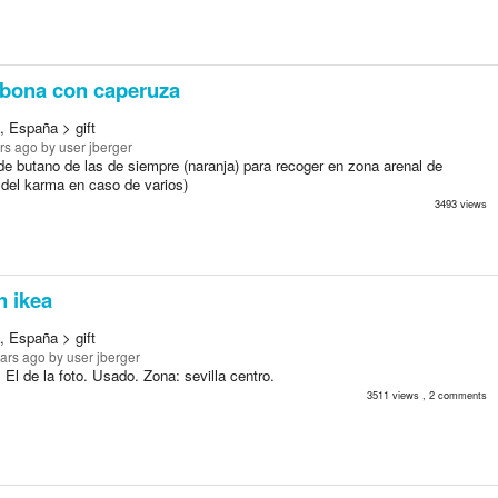
ona con caperuza
, España > gift
rs ago
by user jberger
 butano de las de siempre (naranja) para recoger en zona arenal de
y del karma en caso de varios)
3493 views
n ikea
, España > gift
ears ago
by user jberger
. El de la foto. Usado. Zona: sevilla centro.
3511 views , 2 comments