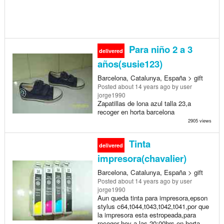
Para niño 2 a 3
delivered
años(susie123)
Barcelona, Catalunya, España > gift
Posted
about 14 years ago
by user
jorge1990
Zapatillas de lona azul talla 23,a
recoger en horta barcelona
2905 views
Tinta
delivered
impresora(chavalier)
Barcelona, Catalunya, España > gift
Posted
about 14 years ago
by user
jorge1990
Aun queda tinta para impresora,epson
stylus c64,t044,t043,t042,t041,por que
la impresora esta estropeada,para
recoger hoy a las 20:00hrs en horta-