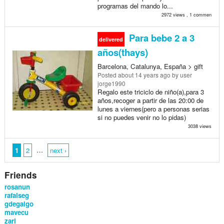
programas del mando lo...
2972 views , 1 comment
Para bebe 2 a 3
delivered
años(thays)
Barcelona, Catalunya, España > gift
Posted
about 14 years ago
by user
jorge1990
Regalo este triciclo de niño(a),para 3
años,recoger a partir de las 20:00 de
lunes a viernes(pero a personas serias
si no puedes venir no lo pidas)
3038 views
…
1
2
next ›
Friends
rosanun
rafalseg
gdegalgo
mavecu
zari