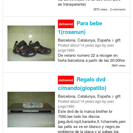
es transparente)
2875 views , 2 comments
Para bebe
delivered
1(rosanun)
Barcelona, Catalunya, España > gift
Posted
about 14 years ago
by user
jorge1990
De verano numero 22 a recoger en
horta barcelona a partir de las 20:00hrs
2840 views
Regalo dvd
delivered
c/mando(giopatito)
Barcelona, Catalunya, España > gift
Posted
about 14 years ago
by user
jorge1990
Este dvd de la marca brother br
7050,lee todo los discos
jpeg,dvd,mp3,karaoke,5.1channels,pero
las pelis se ve en blanco y negro,es
problema de la placa y si sabes los