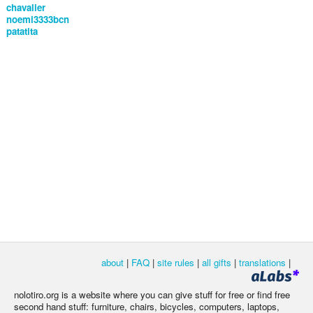
chavalier
noemi3333bcn
patatita
about
|
FAQ
|
site rules
|
all gifts
|
translations
|
nolotiro.org is a website where you can give stuff for free or find free
second hand stuff: furniture, chairs, bicycles, computers, laptops,