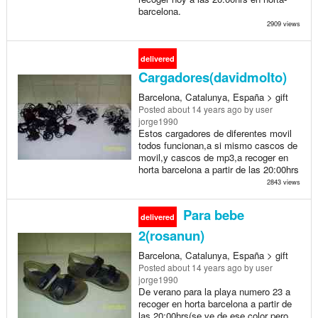
barcelona.
2909 views
delivered
Cargadores(davidmolto)
Barcelona, Catalunya, España > gift
Posted
about 14 years ago
by user
jorge1990
Estos cargadores de diferentes movil
todos funcionan,a si mismo cascos de
movil,y cascos de mp3,a recoger en
horta barcelona a partir de las 20:00hrs
2843 views
Para bebe
delivered
2(rosanun)
Barcelona, Catalunya, España > gift
Posted
about 14 years ago
by user
jorge1990
De verano para la playa numero 23 a
recoger en horta barcelona a partir de
las 20:00hrs(se ve de ese color pero