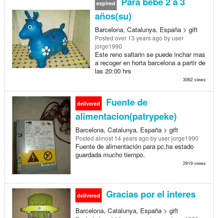
Para bebe 2 a 3
expired
años(su)
Barcelona, Catalunya, España > gift
Posted
over 13 years ago
by user
jorge1990
Este reno saltarin se puede inchar mas
a recoger en horta barcelona a partir de
las 20:00 hrs
3062 views
Fuente de
delivered
alimentacion(patrypeke)
Barcelona, Catalunya, España > gift
Posted
almost 14 years ago
by user jorge1990
Fuente de alimentación para pc,ha estado
guardada mucho tiempo.
2919 views
Gracias por el interes
delivered
Barcelona, Catalunya, España > gift