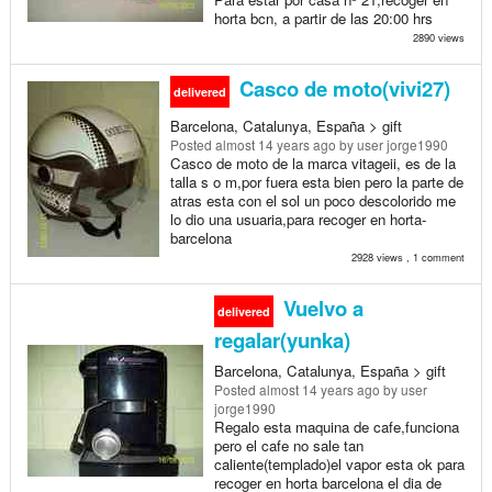
horta bcn, a partir de las 20:00 hrs
2890 views
Casco de moto(vivi27)
delivered
Barcelona, Catalunya, España > gift
Posted
almost 14 years ago
by user jorge1990
Casco de moto de la marca vitageii, es de la
talla s o m,por fuera esta bien pero la parte de
atras esta con el sol un poco descolorido me
lo dio una usuaria,para recoger en horta-
barcelona
2928 views , 1 comment
Vuelvo a
delivered
regalar(yunka)
Barcelona, Catalunya, España > gift
Posted
almost 14 years ago
by user
jorge1990
Regalo esta maquina de cafe,funciona
pero el cafe no sale tan
caliente(templado)el vapor esta ok para
recoger en horta barcelona el dia de