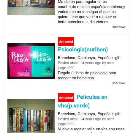
Me dieron para regalar estos
casette,de musica española-catalana,y
varios son muy antigua el que los
quiera tiene que venir a recoger en
horta barcelona el dia viernes
2849 views
delivered
Psicologia(nuriben)
Barcelona, Catalunya, España > gift
Posted
about 14 years ago
by user
jorge1990
Regalo 2 libros de psicologia para
recoger en barcelona
3205 views
Peliculas en
delivered
vhs(p.verde)
Barcelona, Catalunya, España > gift
Posted
about 14 years ago
by user
jorge1990
Vuelvo a regalar pelis en vhs son unas