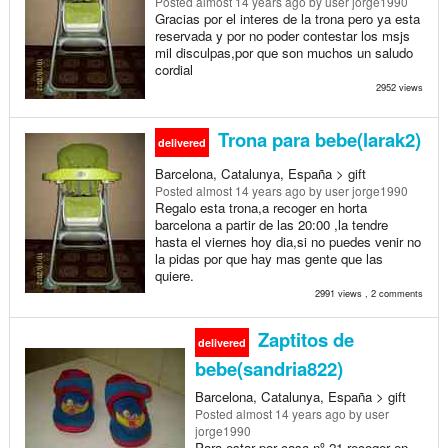
Posted
almost 14 years ago
by user jorge1990
Gracias por el interes de la trona pero ya esta
reservada y por no poder contestar los msjs
mil disculpas,por que son muchos un saludo
cordial
2952 views
Trona para bebe(larak2)
delivered
Barcelona, Catalunya, España > gift
Posted
almost 14 years ago
by user jorge1990
Regalo esta trona,a recoger en horta
barcelona a partir de las 20:00 ,la tendre
hasta el viernes hoy dia,si no puedes venir no
la pidas por que hay mas gente que las
quiere.
2991 views , 2 comments
Zaptitos de
delivered
bebe(sandria822)
Barcelona, Catalunya, España > gift
Posted
almost 14 years ago
by user
jorge1990
Para estar por casa nº 21,recoger en