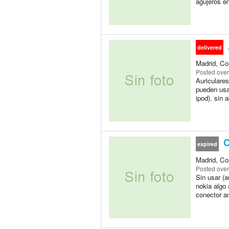
agujeros en
delivered
Madrid, Co
Posted
over
Auriculare
pueden usa
ipod). sin a
C
expired
Madrid, Co
Posted
over
Sin usar (a
nokia algo 
conector an