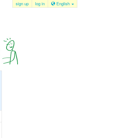
sign up
log in
English