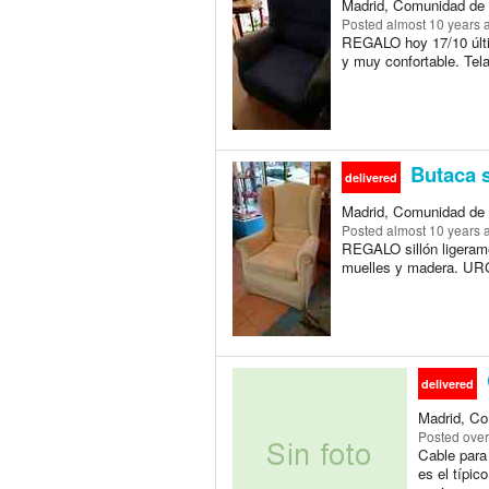
Madrid, Comunidad de 
Posted
almost 10 years 
REGALO hoy 17/10 últim
y muy confortable. Te
Butaca s
delivered
Madrid, Comunidad de 
Posted
almost 10 years 
REGALO sillón ligerame
muelles y madera. URG
delivered
Madrid, Co
Posted
over
Cable para 
es el típic