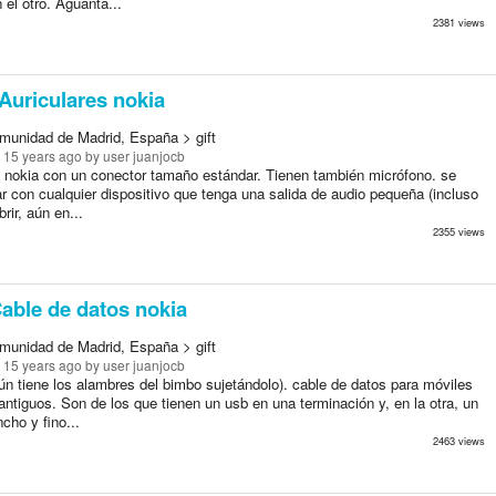
 el otro. Aguanta...
2381 views
Auriculares nokia
munidad de Madrid, España > gift
 15 years ago
by user juanjocb
s nokia con un conector tamaño estándar. Tienen también micrófono. se
r con cualquier dispositivo que tenga una salida de audio pequeña (incluso
brir, aún en...
2355 views
able de datos nokia
munidad de Madrid, España > gift
 15 years ago
by user juanjocb
ún tiene los alambres del bimbo sujetándolo). cable de datos para móviles
antiguos. Son de los que tienen un usb en una terminación y, en la otra, un
cho y fino...
2463 views