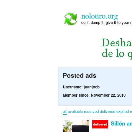
nolotiro.org
don't dump it, give it to your 
Posted ads
Username: juanjocb
Member since: November 22, 2010
all
available
reserved
delivered
expired
r
Sillón a
delivered