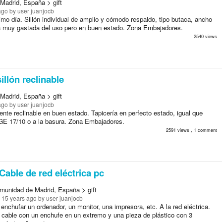
Madrid, España > gift
ago
by user juanjocb
o día. Sillón individual de amplio y cómodo respaldo, tipo butaca, ancho
la muy gastada del uso pero en buen estado. Zona Embajadores.
2540 views
illón reclinable
Madrid, España > gift
ago
by user juanjocb
nte reclinable en buen estado. Tapicería en perfecto estado, igual que
E 17/10 o a la basura. Zona Embajadores.
2591 views , 1 comment
Cable de red eléctrica pc
munidad de Madrid, España > gift
 15 years ago
by user juanjocb
enchufar un ordenador, un monitor, una impresora, etc. A la red eléctrica.
o cable con un enchufe en un extremo y una pieza de plástico con 3