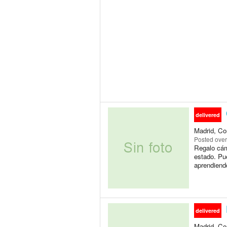
delivered
Madrid, Co
Posted
over
Regalo cáma
estado. Pu
aprendiendo
delivered
Madrid, Co