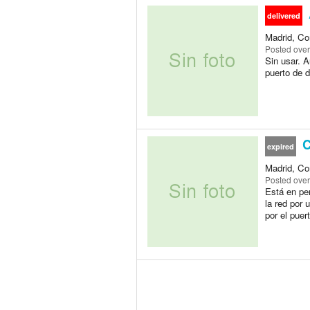
delivered
Madrid, Co
Posted
over
Sin usar. A
puerto de d
C
expired
Madrid, Co
Posted
over
Está en pe
la red por 
por el puer