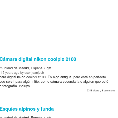
Cámara digital nikon coolpix 2100
munidad de Madrid, España > gift
 15 years ago
by user juanjocb
ra digital nikon coolpix 2100. Es algo antigua, pero está en perfecto
ede servir para algún niño, como cámara secundaria o alguien que esté
 fotografía. incluyo...
2318 views , 3 comments
Esquíes alpinos y funda
munidad de Madrid, España > gift