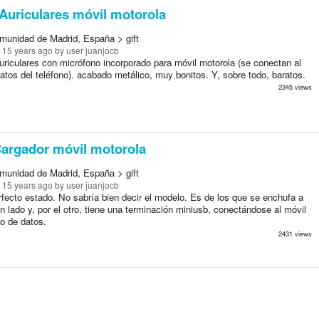
Auriculares móvil motorola
munidad de Madrid, España > gift
 15 years ago
by user juanjocb
uriculares con micrófono incorporado para móvil motorola (se conectan al
atos del teléfono). acabado metálico, muy bonitos. Y, sobre todo, baratos.
2345 views
argador móvil motorola
munidad de Madrid, España > gift
 15 years ago
by user juanjocb
rfecto estado. No sabría bien decir el modelo. Es de los que se enchufa a
un lado y, por el otro, tiene una terminación miniusb, conectándose al móvil
to de datos.
2431 views