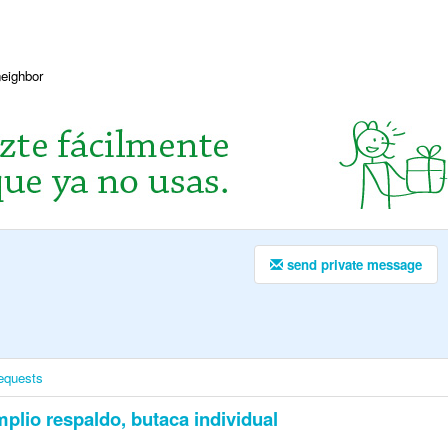
neighbor
send private message
equests
mplio respaldo, butaca individual