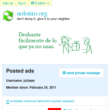
sign up
log in
English
nolotiro.org
don't dump it, give it to your neighbor
Posted ads
send private message
Username: juliaser
Member since: February 24, 2011
all
available
reserved
delivered
expired
requests