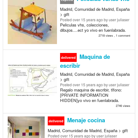
Madrid, Comunidad de Madrid, España
> gift
Posted
over 15 years ago
by user juliaser
Peliculas vhs, colecciones,
dibujos....ect yo vivo en fuenlabrada.
2718 views , 1 comment
Maquina de
delivered
escribir
Madrid, Comunidad de Madrid, España
> gift
Posted
over 15 years ago
by user juliaser
Regalo maquina de escribir, tlfono:
[PRIVATE INFORMATION
HIDDEN]yo vivo en fuenlabrada.
2746 views
Menaje cocina
delivered
Madrid, Comunidad de Madrid, España > gift
Posted
over 15 years ago
by user juliaser