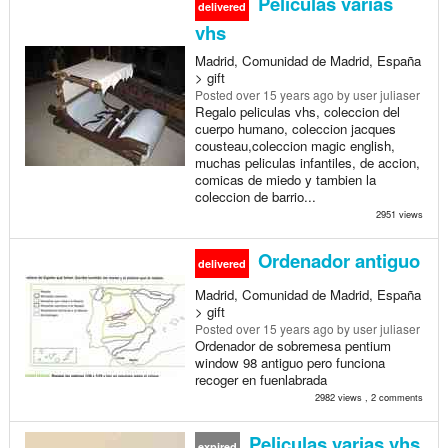
Peliculas varias
delivered
vhs
Madrid, Comunidad de Madrid, España
> gift
Posted
over 15 years ago
by user juliaser
Regalo peliculas vhs, coleccion del
cuerpo humano, coleccion jacques
cousteau,coleccion magic english,
muchas peliculas infantiles, de accion,
comicas de miedo y tambien la
coleccion de barrio...
2951 views
Ordenador antiguo
delivered
Madrid, Comunidad de Madrid, España
> gift
Posted
over 15 years ago
by user juliaser
Ordenador de sobremesa pentium
window 98 antiguo pero funciona
recoger en fuenlabrada
2982 views , 2 comments
Peliculas varias vhs
expired