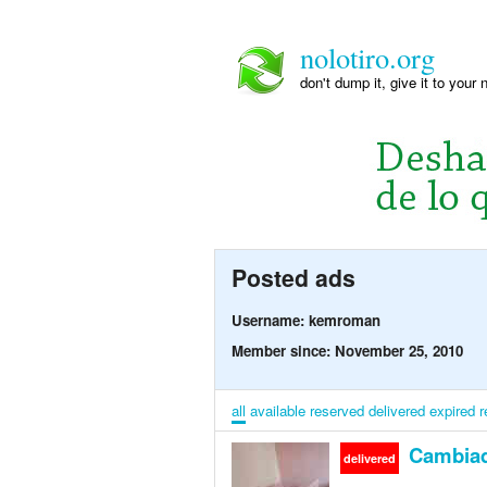
nolotiro.org
don't dump it, give it to your 
Posted ads
Username: kemroman
Member since: November 25, 2010
all
available
reserved
delivered
expired
r
Cambiad
delivered