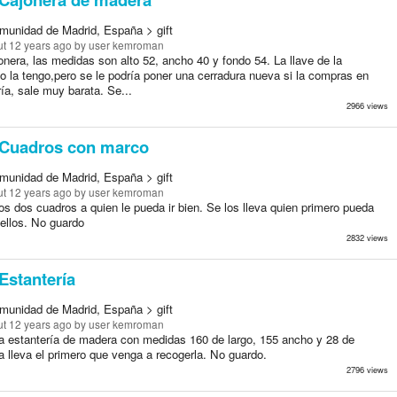
munidad de Madrid, España > gift
t 12 years ago
by user kemroman
nera, las medidas son alto 52, ancho 40 y fondo 54. La llave de la
o la tengo,pero se le podría poner una cerradura nueva si la compras en
ría, sale muy barata. Se...
2966 views
Cuadros con marco
munidad de Madrid, España > gift
t 12 years ago
by user kemroman
s dos cuadros a quien le pueda ir bien. Se los lleva quien primero pueda
 ellos. No guardo
2832 views
Estantería
munidad de Madrid, España > gift
t 12 years ago
by user kemroman
a estantería de madera con medidas 160 de largo, 155 ancho y 28 de
a lleva el primero que venga a recogerla. No guardo.
2796 views