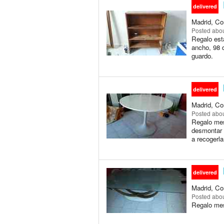
delivered
Madrid, Co
Posted
abou
Regalo esta
ancho, 98 d
guardo.
delivered
Madrid, Co
Posted
abou
Regalo mes
desmontar l
a recogerl
delivered
Madrid, Co
Posted
abou
Regalo mesa