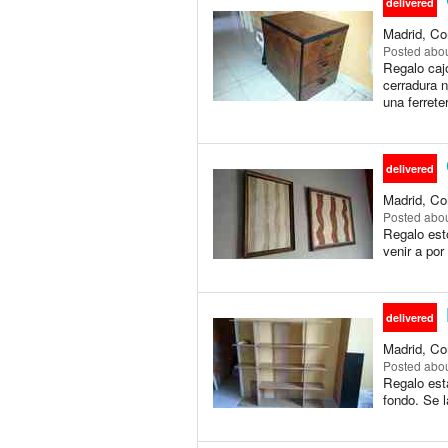
delivered
Madrid, Co
Posted
abou
Regalo cajo
cerradura n
una ferrete
delivered
Madrid, Co
Posted
abou
Regalo esto
venir a por
delivered
Madrid, Co
Posted
abou
Regalo est
fondo. Se l