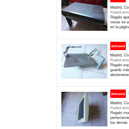
Madrid, Co
Posted
almo
Regalo apar
veces se a
en la pági
delivered
Madrid, Co
Posted
almo
Regalo sop
guardo más
abstenerse
delivered
Madrid, Co
Posted
almo
Regalo mon
perfectame
los demás 