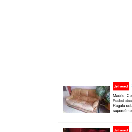
delivered
Madrid, Co
Posted
abou
Regalo sofá
supercómodo
delivered