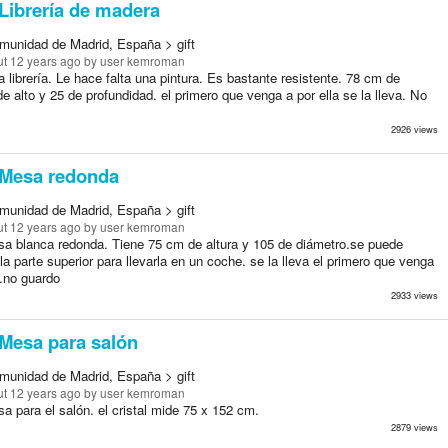
Librería de madera
munidad de Madrid, España > gift
t 12 years ago
by user kemroman
 librería. Le hace falta una pintura. Es bastante resistente. 78 cm de
e alto y 25 de profundidad. el primero que venga a por ella se la lleva. No
2926 views
Mesa redonda
munidad de Madrid, España > gift
t 12 years ago
by user kemroman
a blanca redonda. Tiene 75 cm de altura y 105 de diámetro.se puede
a parte superior para llevarla en un coche. se la lleva el primero que venga
a.no guardo
2933 views
Mesa para salón
munidad de Madrid, España > gift
t 12 years ago
by user kemroman
 para el salón. el cristal mide 75 x 152 cm.
2879 views