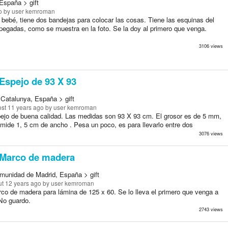
España > gift
o
by user kemroman
bebé, tiene dos bandejas para colocar las cosas. Tiene las esquinas del
pegadas, como se muestra en la foto. Se la doy al primero que venga.
3106 views
Espejo de 93 X 93
 Catalunya, España > gift
st 11 years ago
by user kemroman
ejo de buena calidad. Las medidas son 93 X 93 cm. El grosor es de 5 mm,
 mide 1, 5 cm de ancho . Pesa un poco, es para llevarlo entre dos
3076 views
Marco de madera
munidad de Madrid, España > gift
t 12 years ago
by user kemroman
co de madera para lámina de 125 x 60. Se lo lleva el primero que venga a
 No guardo.
2743 views