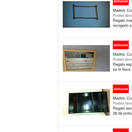
delivered
Madrid, Co
Posted
abou
Regalo mar
recogerlo s
delivered
Madrid, Co
Posted
abou
Regalo esp
se lo lleva
delivered
Madrid, Co
Posted
abou
Regalo est
28 de profu