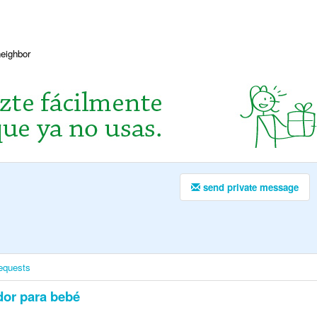
neighbor
send private message
equests
or para bebé