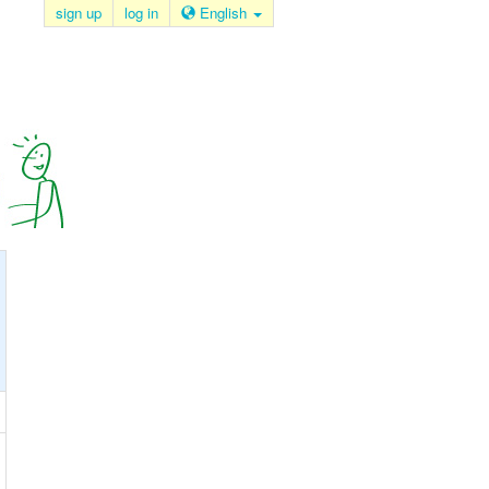
sign up
log in
English