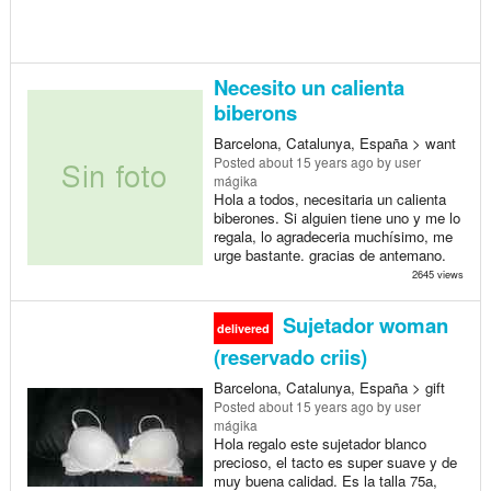
Necesito un calienta
biberons
Barcelona, Catalunya, España > want
Posted
about 15 years ago
by user
mágika
Hola a todos, necesitaria un calienta
biberones. Si alguien tiene uno y me lo
regala, lo agradeceria muchísimo, me
urge bastante. gracias de antemano.
2645 views
Sujetador woman
delivered
(reservado criis)
Barcelona, Catalunya, España > gift
Posted
about 15 years ago
by user
mágika
Hola regalo este sujetador blanco
precioso, el tacto es super suave y de
muy buena calidad. Es la talla 75a,