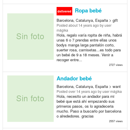
Ropa bebé
delivered
Barcelona, Catalunya, España > gift
Posted
about 14 years ago
by user
mágika
Hola, regalo varía ropita de niña, habrá
unas 6 o 7 prendas entre ellas unos
bodys manga larga pantalón corto,
suerter rosa, camisetas...es todo para
un bebé de 9 a 18 meses. Venir a
recoger entre...
2727 views
Andador bebé
Barcelona, Catalunya, España > want
Posted
over 14 years ago
by user mágika
Hola, necesito un andador para mi
bebé que está ahí empezando sus
primeros pasos, os lo agradeceria
mucho. Paso a buscarlo por barcelona
o alrededores. gracias
2557 views