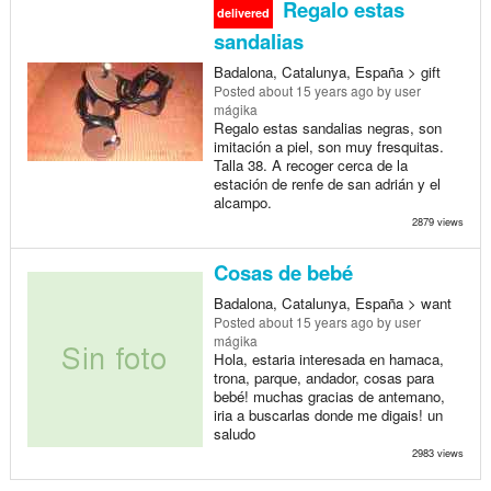
Regalo estas
delivered
sandalias
Badalona, Catalunya, España > gift
Posted
about 15 years ago
by user
mágika
Regalo estas sandalias negras, son
imitación a piel, son muy fresquitas.
Talla 38. A recoger cerca de la
estación de renfe de san adrián y el
alcampo.
2879 views
Cosas de bebé
Badalona, Catalunya, España > want
Posted
about 15 years ago
by user
mágika
Hola, estaria interesada en hamaca,
trona, parque, andador, cosas para
bebé! muchas gracias de antemano,
iria a buscarlas donde me digais! un
saludo
2983 views