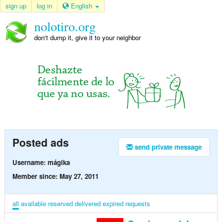
sign up
log in
English
nolotiro.org
don't dump it, give it to your neighbor
Posted ads
send private message
Username: mágika
Member since: May 27, 2011
all
available
reserved
delivered
expired
requests