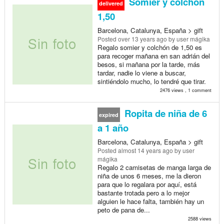
Somier y colchon
delivered
1,50
Barcelona, Catalunya, España > gift
Posted
over 13 years ago
by user mágika
Regalo somier y colchón de 1,50 es
para recoger mañana en san adrián del
besos, si mañana por la tarde, más
tardar, nadie lo viene a buscar,
sintiéndolo mucho, lo tendré que tirar.
2476 views , 1 comment
Ropita de niña de 6
expired
a 1 año
Barcelona, Catalunya, España > gift
Posted
almost 14 years ago
by user
mágika
Regalo 2 camisetas de manga larga de
niña de unos 6 meses, me la dieron
para que lo regalara por aquí, está
bastante trotada pero a lo mejor
alguien le hace falta, también hay un
peto de pana de...
2588 views