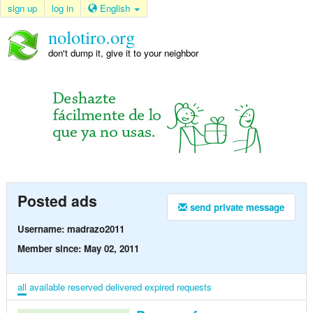
sign up
log in
English
nolotiro.org
don't dump it, give it to your neighbor
Posted ads
send private message
Username: madrazo2011
Member since: May 02, 2011
all
available
reserved
delivered
expired
requests