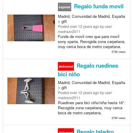
Regalo funda movil
expired
Madrid, Comunidad de Madrid, España
> gift
Posted
over 12 years ago
by user
madrazo2011
Funda de movil creo que para movil
sony xperia. Recogida zona carpetana,
muy cerca boca de metro carpetana.
2736 views
Regalo ruedines
delivered
bici niño
Madrid, Comunidad de Madrid, España
> gift
Posted
over 12 years ago
by user
madrazo2011
Ruedines para bici niño/niña hasta 16".
Recogida zona carpetana, muy cerca
boca de metro carpetana.
2794 views
Regalo taladro
delivered