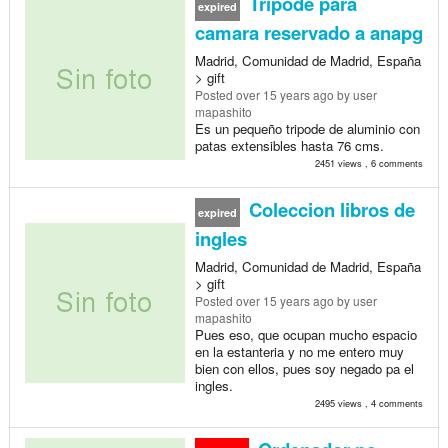
Tripode para
expired
camara reservado a anapg
Madrid, Comunidad de Madrid, España
> gift
Posted
over 15 years ago
by user
mapashito
Es un pequeño tripode de aluminio con
patas extensibles hasta 76 cms.
2451 views , 6 comments
Coleccion libros de
expired
ingles
Madrid, Comunidad de Madrid, España
> gift
Posted
over 15 years ago
by user
mapashito
Pues eso, que ocupan mucho espacio
en la estanteria y no me entero muy
bien con ellos, pues soy negado pa el
ingles.
2495 views , 4 comments