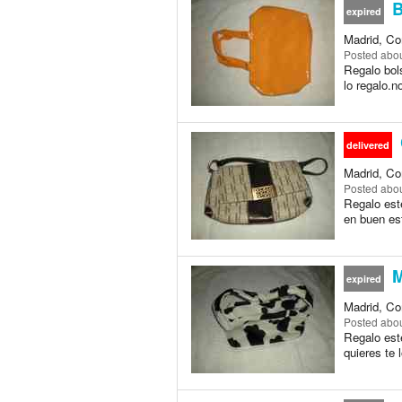
B
expired
Madrid, Co
Posted
abou
Regalo bols
lo regalo.n
delivered
Madrid, Co
Posted
abou
Regalo este
en buen est
M
expired
Madrid, Co
Posted
abou
Regalo est
quieres te 