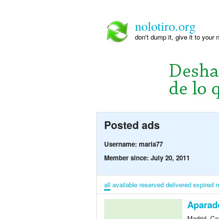
nolotiro.org
don't dump it, give it to your 
Posted ads
Username: maria77
Member since: July 20, 2011
all
available
reserved
delivered
expired
r
Aparado
Madrid, Co