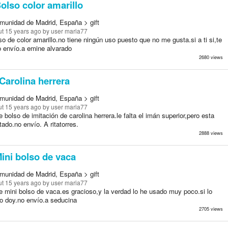
olso color amarillo
munidad de Madrid, España > gift
t 15 years ago
by user maria77
o de color amarillo.no tiene ningún uso puesto que no me gusta.si a ti si,te
o envío.a emine alvarado
2680 views
Carolina herrera
munidad de Madrid, España > gift
t 15 years ago
by user maria77
 bolso de imitación de carolina herrera.le falta el imán superior,pero esta
ado.no envío. A ritatorres.
2888 views
ini bolso de vaca
munidad de Madrid, España > gift
t 15 years ago
by user maria77
e mini bolso de vaca.es gracioso,y la verdad lo he usado muy poco.si lo
lo doy.no envío.a seducina
2705 views