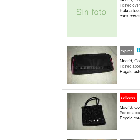
Posted
over
Hola a todo
esas cosas
B
expired
Madrid, Co
Posted
abou
Regalo est
delivered
Madrid, Co
Posted
abou
Regalo est