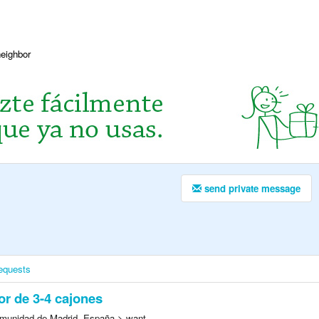
neighbor
send private message
equests
r de 3-4 cajones
munidad de Madrid, España > want