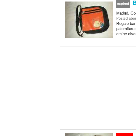
B
expired
Madrid, Co
Posted
abou
Regalo ban
palomitas.e
emine alva