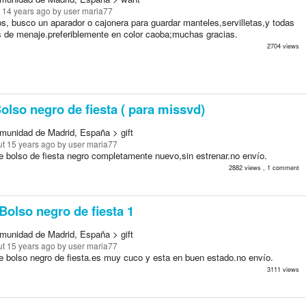
 14 years ago
by user maria77
s, busco un aparador o cajonera para guardar manteles,servilletas,y todas
 de menaje.preferiblemente en color caoba;muchas gracias.
2704 views
olso negro de fiesta ( para missvd)
munidad de Madrid, España > gift
t 15 years ago
by user maria77
e bolso de fiesta negro completamente nuevo,sin estrenar.no envío.
2882 views , 1 comment
Bolso negro de fiesta 1
munidad de Madrid, España > gift
t 15 years ago
by user maria77
e bolso negro de fiesta.es muy cuco y esta en buen estado.no envío.
3111 views