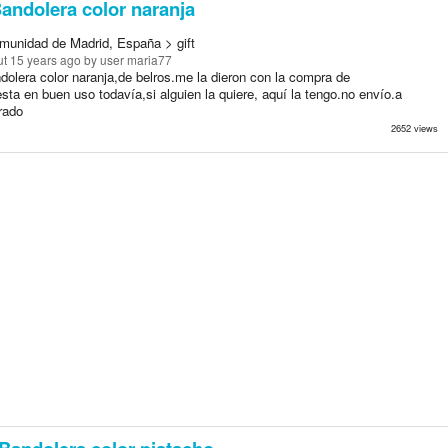
andolera color naranja
munidad de Madrid, España > gift
t 15 years ago
by user maria77
dolera color naranja,de belros.me la dieron con la compra de
sta en buen uso todavía,si alguien la quiere, aquí la tengo.no envío.a
rado
2652 views