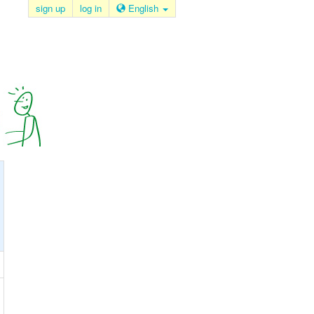
sign up
log in
English