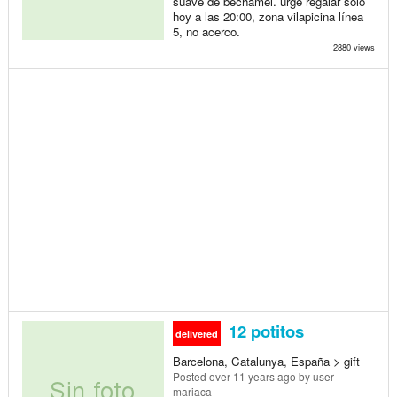
suave de bechamel. urge regalar solo
hoy a las 20:00, zona vilapicina línea
5, no acerco.
2880 views
12 potitos
delivered
Barcelona, Catalunya, España > gift
Posted
over 11 years ago
by user
mariaca