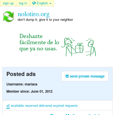
sign up
log in
English
nolotiro.org
don't dump it, give it to your neighbor
Posted ads
send private message
Username: mariaca
Member since: June 01, 2012
all
available
reserved
delivered
expired
requests