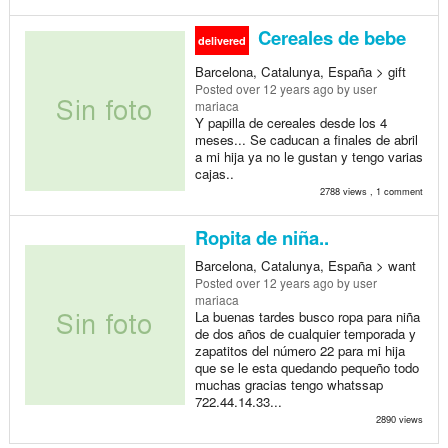
Cereales de bebe
delivered
Barcelona, Catalunya, España > gift
Posted
over 12 years ago
by user
mariaca
Y papilla de cereales desde los 4
meses... Se caducan a finales de abril
a mi hija ya no le gustan y tengo varias
cajas..
2788 views , 1 comment
Ropita de niña..
Barcelona, Catalunya, España > want
Posted
over 12 years ago
by user
mariaca
La buenas tardes busco ropa para niña
de dos años de cualquier temporada y
zapatitos del número 22 para mi hija
que se le esta quedando pequeño todo
muchas gracias tengo whatssap
722.44.14.33...
2890 views