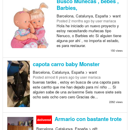
Busco Muñecas , bebés ,
Barbies,
Barcelona, Catalunya, España > want
Posted
2 months ago
by user mariaca
Hola he iniciado un nuevo proyecto y
estoy necesitando muñecas tipo
Nenuco, o Barbies etc Si alguien tiene
alguna por ahí , no importa el estado,
es para restaurar.
150 views
capota carro baby Monster
Barcelona, Catalunya, España > want
Posted
almost 6 years ago
by user mariaca
buenas tardes , estoy en busca de una capota para
este carrito que me han dejado para mí niño ... Si
alguien sabe de una avísenme Seis nueve siete seis
ocho seis ocho cero cero Gracias de...
2262 views
Armario con bastante trote
delivered
Barcelona, Catalunya, España > gift