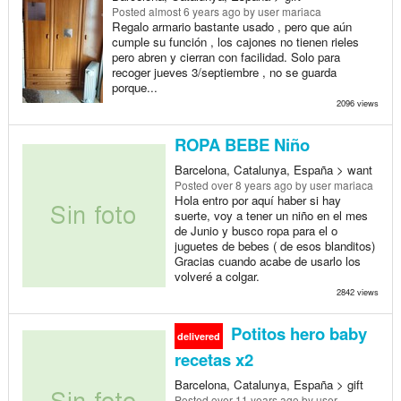
Posted
almost 6 years ago
by user mariaca
Regalo armario bastante usado , pero que aún
cumple su función , los cajones no tienen rieles
pero abren y cierran con facilidad. Solo para
recoger jueves 3/septiembre , no se guarda
porque...
2096 views
ROPA BEBE Niño
Barcelona, Catalunya, España > want
Posted
over 8 years ago
by user mariaca
Hola entro por aquí haber si hay
suerte, voy a tener un niño en el mes
de Junio y busco ropa para el o
juguetes de bebes ( de esos blanditos)
Gracias cuando acabe de usarlo los
volveré a colgar.
2842 views
Potitos hero baby
delivered
recetas x2
Barcelona, Catalunya, España > gift
Posted
over 11 years ago
by user