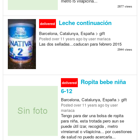
metro l5 vilapicina...
2877 views
Leche continuación
delivered
Barcelona, Catalunya, España > gift
Posted
over 11 years ago
by user mariaca
Las dos selladas...caducan para febrero 2015
2944 views
Ropita bebe niña
delivered
6-12
Barcelona, Catalunya, España > gift
Posted
over 11 years ago
by user
mariaca
Tengo para dar una bolsa de ropita
para niña, esta trotada pero aun se
puede útil izar, recogida , metro
virreiamat o vilapicina... por cuestiones
de salud no puedo acercarla...