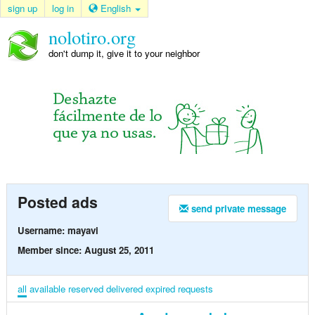
sign up
log in
English
nolotiro.org
don't dump it, give it to your neighbor
Posted ads
send private message
Username: mayavi
Member since: August 25, 2011
all
available
reserved
delivered
expired
requests