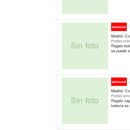
delivered
Madrid, Co
Posted
over
Regalo bol
se puede s
delivered
Madrid, Co
Posted
almo
Regalo zapa
todavia se