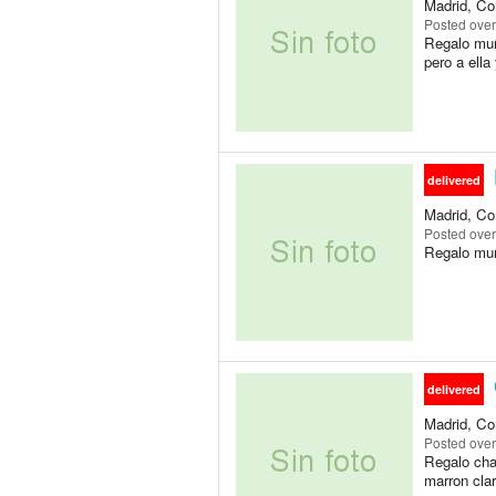
Madrid, Co
Posted
over
Regalo muñ
pero a ell
delivered
Madrid, Co
Posted
over
Regalo muñe
delivered
Madrid, Co
Posted
over
Regalo chaq
marron clari