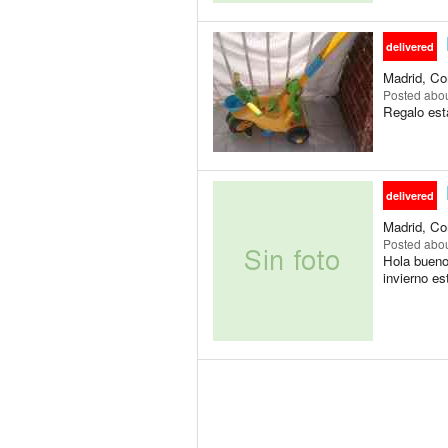
delivered
Madrid, Co
Posted
abou
Regalo est
delivered
Madrid, Co
Posted
abou
Hola bueno
invierno es