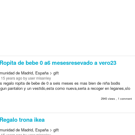
Ropita de bebe 0 a6 mesesresevado a vero23
munidad de Madrid, España > gift
 15 years ago
by user misanley
s regalo ropita de bebe de 0 a seis meses es mas bien de niña bodis
algun pantalon y un vestido,esta como nueva,seria a recoger en leganes,slo
2945 views , 1 comment
Regalo trona ikea
munidad de Madrid, España > gift
 15 years ago
by user misanley