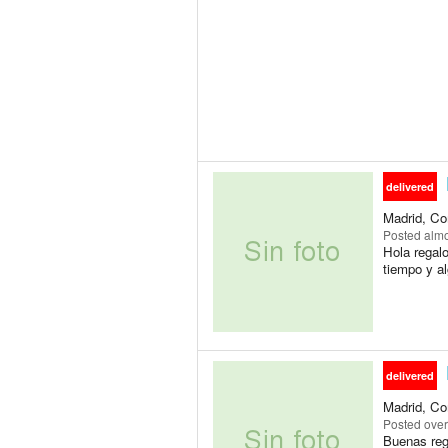
delivered
Madrid, Co
Posted
almo
Hola regal
tiempo y a
delivered
Madrid, Co
Posted
over
Buenas reg