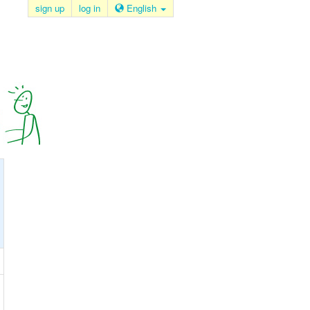
sign up
log in
English