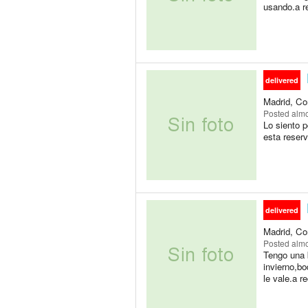
usando.a r
delivered
Madrid, Co
Posted
almo
Lo siento p
esta reser
delivered
Madrid, Co
Posted
almo
Tengo una 
invierno,b
le vale.a r