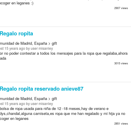
ecoger en leganes :)
2907 views
Regalo ropita
munidad de Madrid, España > gift
st 15 years ago
by user misanley
or no poder contestar a todos los mensajes para la ropa que regalaba,ahora
vada
3015 views
Regalo ropita reservado anieve87
munidad de Madrid, España > gift
st 15 years ago
by user misanley
bolsa de ropa usada para niña de 12 -18 meses,hay de verano e
odys,chandal,alguna camiseta,es ropa que me han regalado y mi hija ya no
ecoger en leganes
2851 views