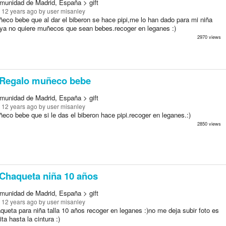
munidad de Madrid, España > gift
 12 years ago
by user misanley
eco bebe que al dar el biberon se hace pipi,me lo han dado para mi niña
a ya no quiere muñecos que sean bebes.recoger en leganes :)
2970 views
Regalo muñeco bebe
munidad de Madrid, España > gift
 12 years ago
by user misanley
co bebe que si le das el biberon hace pipi.recoger en leganes.:)
2850 views
Chaqueta niña 10 años
munidad de Madrid, España > gift
 12 years ago
by user misanley
ueta para niña talla 10 años recoger en leganes :)no me deja subir foto es
ta hasta la cintura :)