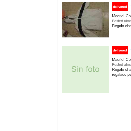
delivered
Madrid, Co
Posted
almo
Regalo chaq
delivered
Madrid, Co
Posted
almo
Regalo cha
regalado pa