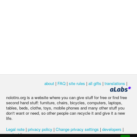
about
|
FAQ
|
site rules
|
all gifts
|
translations
|
nolotiro.org is a website where you can give stuff for free or find free
second hand stuff: furniture, chairs, bicycles, computers, laptops,
tables, beds, clothe, toys, mobile phones and many other stuff you
don't want or need, so other people can recycle it and give it a new
life.
Legal note
|
privacy policy
|
Change privacy settings
|
developers
|
contact
|