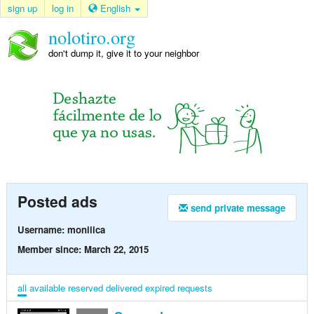
sign up
log in
English
nolotiro.org
don't dump it, give it to your neighbor
Posted ads
send private message
Username: moniiica
Member since: March 22, 2015
all
available
reserved
delivered
expired
requests