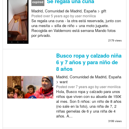
Se regala una cuna
expired
Madrid, Comunidad de Madrid, España > gift
Posted
over 5 years ago
by user moniiica
Se regala una cuna - la otra está reservada, junto con
una mesita + silla de niño + una moto juguete.
Recogida en Valdemoro está semana Mando fotos
por privado.
2179 views
Busco ropa y calzado niña
6 y 7 años y para niño de
8 años
Madrid, Comunidad de Madrid, España
> want
Posted
over 7 years ago
by user moniiica
Hola, Busco ropa y calzado para unos
niños que viven con su abuela de 150€
al mes. Son 5 niños: un niño de 8 años
(no sale en la foto), una niña de 7, 2
niñas gemelas de 6 y una niña de 4
años. A...
3199 views