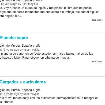
 12 years ago
by user moykita
os, voy a hacer un curso de inglés y me piden un libro que no puedo
lo ya que en estos momentos me encuentro sin trabajo, asi que si alguien
bro english file...
3196 views
Plancha vapor
gión de Murcia, España > gift
t 13 years ago
by user moykita
 plancha de vapor en perfecto estado, es marca taurus, no es de las
o hace su labor. Para recoger en alhama de murcia.
3249 views
Cargador + auriculares
gión de Murcia, España > gift
t 15 years ago
by user moykita
ara movil marca sony con los auriculares correspondientes! a recoger en
 o infante!