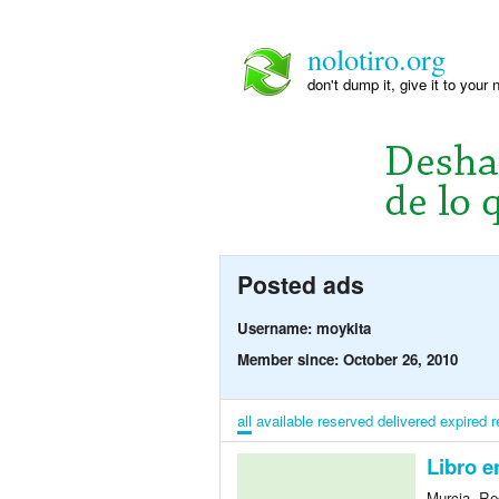
nolotiro.org
don't dump it, give it to your 
Posted ads
Username: moykita
Member since: October 26, 2010
all
available
reserved
delivered
expired
r
Libro en
Murcia, Re