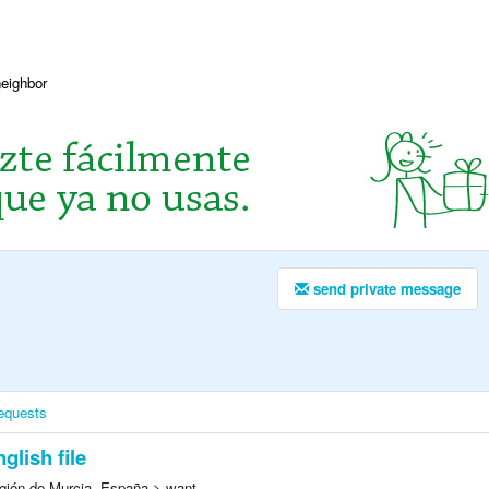
neighbor
send private message
equests
glish file
gión de Murcia, España > want