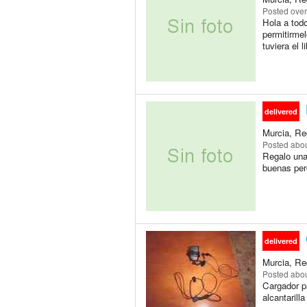
Posted
over
Hola a tod
permitirme
tuviera el li
delivered
Murcia, Re
Posted
abou
Regalo una
buenas per
delivered
Murcia, Re
Posted
abou
Cargador p
alcantarilla