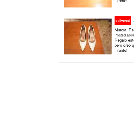
infante!.
delivered
Murcia, Re
Posted
abou
Regalo est
pero creo q
infante!.