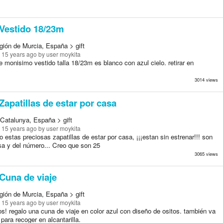
Vestido 18/23m
gión de Murcia, España > gift
 15 years ago
by user moykita
 monisimo vestido talla 18/23m es blanco con azul cielo. retirar en
.
3014 views
Zapatillas de estar por casa
 Catalunya, España > gift
 15 years ago
by user moykita
lo estas preciosas zapatillas de estar por casa, ¡¡¡estan sin estrenar!!! son
osa y del número... Creo que son 25
3065 views
Cuna de viaje
gión de Murcia, España > gift
 15 years ago
by user moykita
os! regalo una cuna de viaje en color azul con diseño de ositos. también va
 para recoger en alcantarilla.