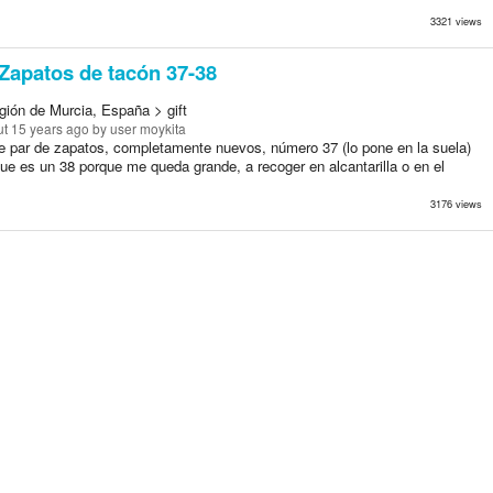
3321 views
Zapatos de tacón 37-38
gión de Murcia, España > gift
t 15 years ago
by user moykita
e par de zapatos, completamente nuevos, número 37 (lo pone en la suela)
ue es un 38 porque me queda grande, a recoger en alcantarilla o en el
3176 views