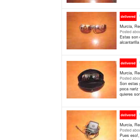
delivered
Murcia, Re
Posted
abou
Estas son c
alcantarilla
delivered
Murcia, Re
Posted
abou
Son estas 
poca nariz
quieres son
delivered
Murcia, Re
Posted
abou
Pues eso!, 