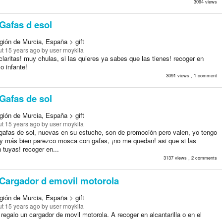
3094 views
Gafas d esol
gión de Murcia, España > gift
t 15 years ago
by user moykita
laritas! muy chulas, si las quieres ya sabes que las tienes! recoger en
 o infante!
3091 views , 1 comment
Gafas de sol
gión de Murcia, España > gift
t 15 years ago
by user moykita
gafas de sol, nuevas en su estuche, son de promoción pero valen, yo tengo
 y más bien parezco mosca con gafas, ¡no me quedan! asi que si las
 tuyas! recoger en...
3137 views , 2 comments
Cargador d emovil motorola
gión de Murcia, España > gift
t 15 years ago
by user moykita
regalo un cargador de movil motorola. A recoger en alcantarilla o en el