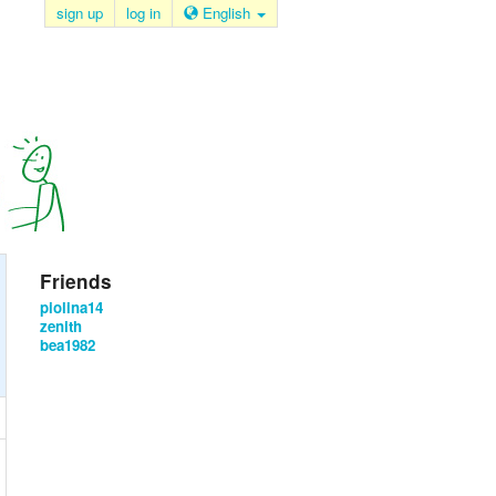
sign up
log in
English
Friends
piolina14
zenith
bea1982