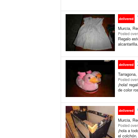
delivered
Murcia, Re
Posted
over
Regalo este
alcantarilla
delivered
Tarragona,
Posted
over
¡hola! rega
de color r
delivered
Murcia, Re
Posted
over
¡hola a tod
el colchón.