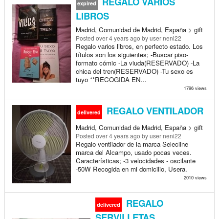
REGALO VARIOS
expired
LIBROS
Madrid, Comunidad de Madrid, España > gift
Posted
over 4 years ago
by user neni22
Regalo varios libros, en perfecto estado. Los
títulos son los siguientes; -Buscar piso-
formato cómic -La viuda(RESERVADO) -La
chica del tren(RESERVADO) -Tu sexo es
tuyo **RECOGIDA EN...
1796 views
REGALO VENTILADOR
delivered
Madrid, Comunidad de Madrid, España > gift
Posted
over 4 years ago
by user neni22
Regalo ventilador de la marca Selecline
marca del Alcampo, usado pocas veces.
Características; -3 velocidades - oscilante
-50W Recogida en mi domicilio, Usera.
2010 views
REGALO
delivered
SERVILLETAS