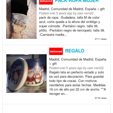
PACK ROPA MUJER
delivered
Madrid, Comunidad de Madrid, España > gift
Posted
over 5 years ago
by user neni22
pack de ropa; -Sudadera, talla M de color
azul, corta queda a la altura del ombligo y
súper cómoda. -Pantalon negro, talla 36,
pitillo. -Pantalon negro de terciopelo, talla 38.
-Camiseta media...
2111 views
REGALO
delivered
Madrid, Comunidad de Madrid, España
> gift
Posted
over 5 years ago
by user neni22
Regalo lata en perfecto estado y solo
se usó para decoración. Para guardar
todo tipo de cosas. Con motivos
navideños para estas fechas. Medidas
19 cm de alto por 22 cm de ancho. **A
recoger en...
2116 views