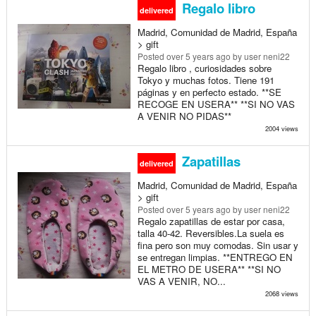
Regalo libro
delivered
Madrid, Comunidad de Madrid, España
> gift
Posted
over 5 years ago
by user neni22
Regalo libro , curiosidades sobre
Tokyo y muchas fotos. Tiene 191
páginas y en perfecto estado. **SE
RECOGE EN USERA** **SI NO VAS
A VENIR NO PIDAS**
2004 views
Zapatillas
delivered
Madrid, Comunidad de Madrid, España
> gift
Posted
over 5 years ago
by user neni22
Regalo zapatillas de estar por casa,
talla 40-42. Reversibles.La suela es
fina pero son muy comodas. Sin usar y
se entregan limpias. **ENTREGO EN
EL METRO DE USERA** **SI NO
VAS A VENIR, NO...
2068 views