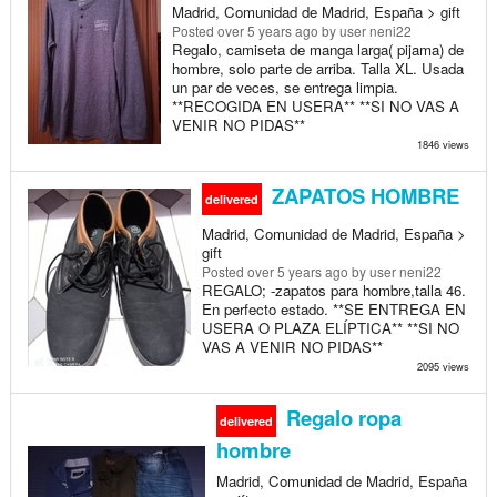
Madrid, Comunidad de Madrid, España > gift
Posted
over 5 years ago
by user neni22
Regalo, camiseta de manga larga( pijama) de
hombre, solo parte de arriba. Talla XL. Usada
un par de veces, se entrega limpia.
**RECOGIDA EN USERA** **SI NO VAS A
VENIR NO PIDAS**
1846 views
ZAPATOS HOMBRE
delivered
Madrid, Comunidad de Madrid, España >
gift
Posted
over 5 years ago
by user neni22
REGALO; -zapatos para hombre,talla 46.
En perfecto estado. **SE ENTREGA EN
USERA O PLAZA ELÍPTICA** **SI NO
VAS A VENIR NO PIDAS**
2095 views
Regalo ropa
delivered
hombre
Madrid, Comunidad de Madrid, España