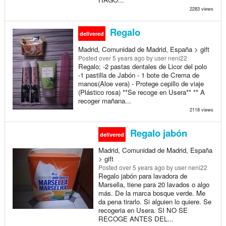
2283 views
Regalo
delivered
Madrid, Comunidad de Madrid, España > gift
Posted
over 5 years ago
by user neni22
Regalo; -2 pastas dentales de Licor del polo
-1 pastilla de Jabón - 1 bote de Crema de
manos(Aloe vera) - Protege cepillo de viaje
(Plástico rosa) **Se recoge en Usera** ** A
recoger mañana...
2118 views
Regalo jabón
delivered
Madrid, Comunidad de Madrid, España
> gift
Posted
over 5 years ago
by user neni22
Regalo jabón para lavadora de
Marsella, tiene para 20 lavados o algo
más. De la marca bosque verde. Me
da pena tirarlo. Si alguien lo quiere. Se
recogeria en Usera. SI NO SE
RECOGE ANTES DEL...