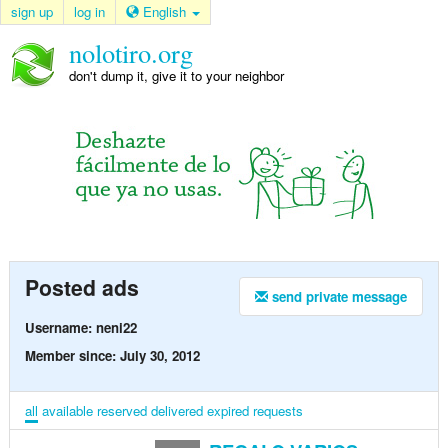
sign up
log in
English
nolotiro.org
don't dump it, give it to your neighbor
Posted ads
send private message
Username: neni22
Member since: July 30, 2012
all
available
reserved
delivered
expired
requests