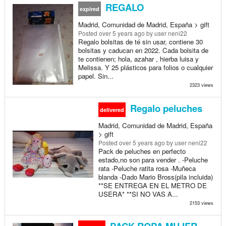
REGALO
expired
Madrid, Comunidad de Madrid, España > gift
Posted
over 5 years ago
by user neni22
Regalo bolsitas de té sin usar, contiene 30
bolsitas y caducan en 2022. Cada bolsita de
te contienen; hola, azahar , hierba luisa y
Melissa. Y 25 plásticos para folios o cualquier
papel. Sin...
2323 views
Regalo peluches
delivered
Madrid, Comunidad de Madrid, España
> gift
Posted
over 5 years ago
by user neni22
Pack de peluches en perfecto
estado,no son para vender . -Peluche
rata -Peluche ratita rosa -Muñeca
blanda -Dado Mario Bross(pila incluida)
**SE ENTREGA EN EL METRO DE
USERA* **SI NO VAS A...
2153 views