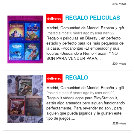
2197 views
REGALO PELICULAS
delivered
Madrid, Comunidad de Madrid, España > gift
Posted
almost 6 years ago
by user neni22
Regalo 4 películas en Blu-ray , en perfecto
estado y perfecto para los más pequeños de
la casa. -Pocahontas -El emperador y sus
locuras -Buscando a Nemo -Tarzan **NO
SON PARA VENDER PARA...
2204 views
REGALO
delivered
Madrid, Comunidad de Madrid, España > gift
Posted
almost 6 years ago
by user neni22
Regalo 3 videojuegos para PlayStation 3,
están algo arañados pero siguen funcionando
perfectamente. Para revender no son , para
alguien que pueda jugarlos y le gusten este
tipo de juegos....
2229 views