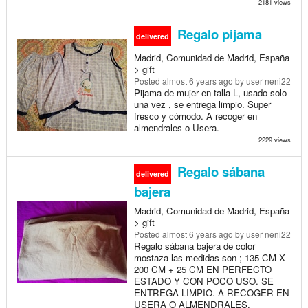
2181 views
Regalo pijama
delivered
Madrid, Comunidad de Madrid, España
> gift
Posted
almost 6 years ago
by user neni22
Pijama de mujer en talla L, usado solo
una vez , se entrega limpio. Super
fresco y cómodo. A recoger en
almendrales o Usera.
2229 views
Regalo sábana
delivered
bajera
Madrid, Comunidad de Madrid, España
> gift
Posted
almost 6 years ago
by user neni22
Regalo sábana bajera de color
mostaza las medidas son ; 135 CM X
200 CM + 25 CM EN PERFECTO
ESTADO Y CON POCO USO. SE
ENTREGA LIMPIO. A RECOGER EN
USERA O ALMENDRALES.