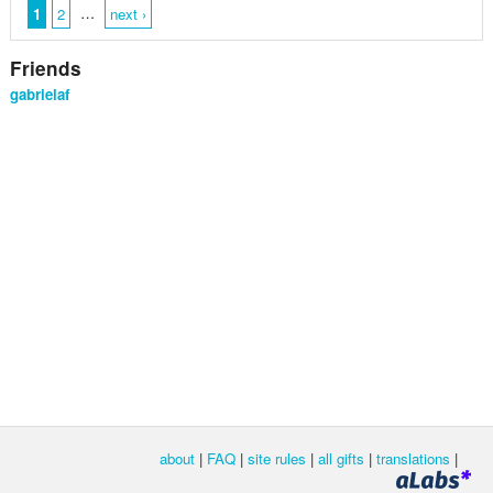
…
1
2
next ›
Friends
gabrielaf
about
|
FAQ
|
site rules
|
all gifts
|
translations
|