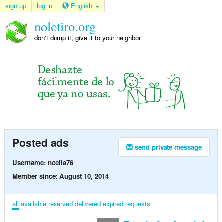
sign up
log in
English
nolotiro.org
don't dump it, give it to your neighbor
Posted ads
send private message
Username: noelia76
Member since: August 10, 2014
all
available
reserved
delivered
expired
requests