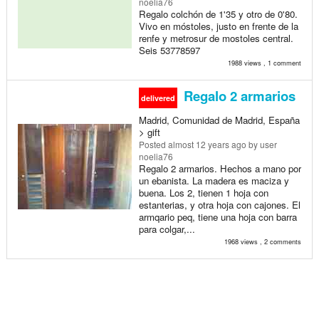
noelia76
Regalo colchón de 1'35 y otro de 0'80.
Vivo en móstoles, justo en frente de la
renfe y metrosur de mostoles central.
Seis 53778597
1988 views , 1 comment
Regalo 2 armarios
delivered
Madrid, Comunidad de Madrid, España
> gift
Posted
almost 12 years ago
by user
noelia76
Regalo 2 armarios. Hechos a mano por
un ebanista. La madera es maciza y
buena. Los 2, tienen 1 hoja con
estanterias, y otra hoja con cajones. El
armqario peq, tiene una hoja con barra
para colgar,...
1968 views , 2 comments