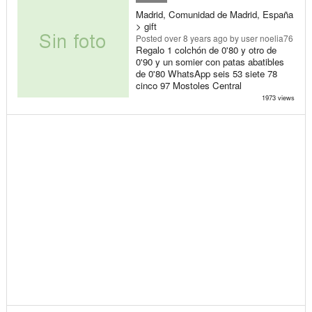
Madrid, Comunidad de Madrid, España
> gift
Posted
over 8 years ago
by user noelia76
Regalo 1 colchón de 0'80 y otro de
0'90 y un somier con patas abatibles
de 0'80 WhatsApp seis 53 siete 78
cinco 97 Mostoles Central
1973 views