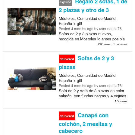
Regalo 2 sofas, 1 de
expired
2 plazas y otro de 3
Móstoles, Comunidad de Madrid,
España > gift
Posted
4 months ago
by user noelia76
Sofas de 2 y 3 plazas nuevos,
recogida en Mostoles lo antes posible
292 views , 1 comment
Sofas de 2 y 3
delivered
plazas
Móstoles, Comunidad de Madrid,
España > gift
Posted
4 months ago
by user noelia76
Sofá de 2 y sofá de 3 plazas en color
salmón, con fundas negras y 4 cojines
172 views
Canapé con
delivered
colchón, 2 mesitas y
cabecero