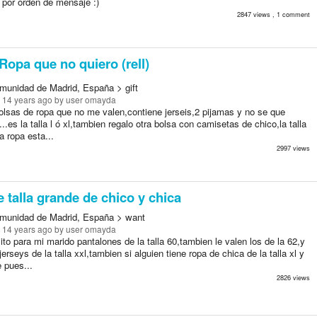
 por orden de mensaje :)
2847 views , 1 comment
Ropa que no quiero (rell)
munidad de Madrid, España > gift
 14 years ago
by user omayda
olsas de ropa que no me valen,contiene jerseis,2 pijamas y no se que
.es la talla l ó xl,tambien regalo otra bolsa con camisetas de chico,la talla
la ropa esta...
2997 views
 talla grande de chico y chica
munidad de Madrid, España > want
 14 years ago
by user omayda
to para mi marido pantalones de la talla 60,tambien le valen los de la 62,y
erseys de la talla xxl,tambien si alguien tiene ropa de chica de la talla xl y
e pues...
2826 views