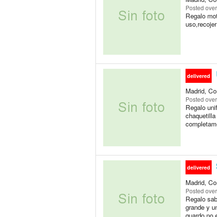
Posted
over
Regalo moto
uso,recojer
delivered
Madrid, Co
Posted
over
Regalo unif
chaquetilla
completame
delivered
Madrid, Co
Posted
over
Regalo sab
grande y u
guardo,no e