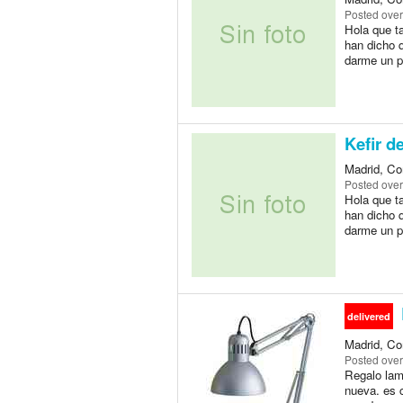
Posted
over
Hola que ta
han dicho q
darme un p
Kefir d
Madrid, Co
Posted
over
Hola que ta
han dicho q
darme un p
delivered
Madrid, Co
Posted
over
Regalo lam
nueva. es 