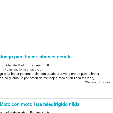
Juego para hacer jabones gemita
munidad de Madrid, España > gift
 14 years ago
by user omayda
go para hacer jabones,solo esta usado una vez,pero se puede hacer
io,no guardo,ire por orden de mensajes,recojer en zona tetuan :)
2864 views , 1 comment
Moto con motorista teledirigido nilda
munidad de Madrid, España > gift