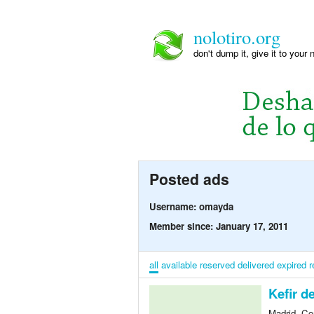
nolotiro.org
don't dump it, give it to your 
Posted ads
Username: omayda
Member since: January 17, 2011
all
available
reserved
delivered
expired
r
Kefir d
Madrid, Co