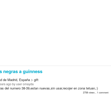
s negras a guinness
d de Madrid, España > gift
ears ago
by user omayda
as del numero 38-39,estan nuevas,sin usar,recojer en zona tetuan,:)
2758 views , 1 comment