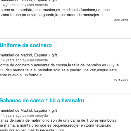
 14 years ago
by user omayda
 con su motorista,tiene musica,es teledirigido,funciona,no tiene
 zona tetuan,no envio,no guardo,ire por orden de mensajes :)
2707 views
Unifome de cocinero
munidad de Madrid, España > gift
 14 years ago
by user omayda
orme de cocinero o ayudante de cocina,la talla del pantalon es 60 y la
 50,dan menos talla,el pantalon solo se a puesto una vez,asique esta
nte nuevo el uniforme,el...
2771 views
Sabanas de cama 1,50 a tiwanaku
munidad de Madrid, España > gift
 14 years ago
by user omayda
anas de cama de matrimonio,son de una cama de 1.50,es una bolsa
na manta.la manta creo que es pequeña,recojer en zona tetuan,no
nvio,doi aquien mas lo necesite y por...