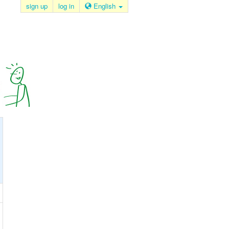
sign up
log in
English