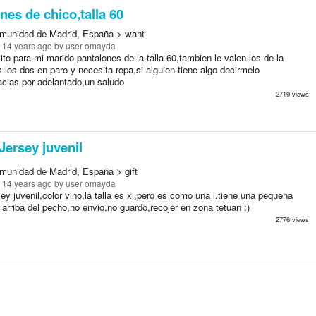
nes de chico,talla 60
munidad de Madrid, España > want
 14 years ago
by user omayda
to para mi marido pantalones de la talla 60,tambien le valen los de la
los dos en paro y necesita ropa,si alguien tiene algo decirmelo
acias por adelantado,un saludo
2719 views
Jersey juvenil
munidad de Madrid, España > gift
 14 years ago
by user omayda
ey juvenil,color vino,la talla es xl,pero es como una l.tiene una pequeña
 arriba del pecho,no envio,no guardo,recojer en zona tetuan :)
2776 views