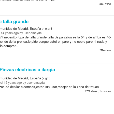
2697 views
 talla grande
munidad de Madrid, España > want
 14 years ago
by user omayda
l? necesito ropa de talla grande,talla de pantalon es la 54 y de arriba es 46-
ende de la prenda,lo pido porque estoi en paro y no cobro paro ni nada y
o comprar...
2724 views
Pinzas electricas a ilargia
munidad de Madrid, España > gift
st 15 years ago
by user omayda
as de depilar electricas,estan sin usar,recojer en la zona de tetuan
2709 views , 1 comment