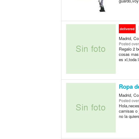
guardo,voy
delivered
Madrid, Co
Posted
over
Regalo 2 b
cosas mas..
es xl,toda 
Ropa de
Madrid, Co
Posted
over
Hola,necesi
camisas o j
no la quier