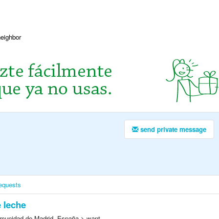
neighbor
send private message
equests
e leche
munidad de Madrid, España > want