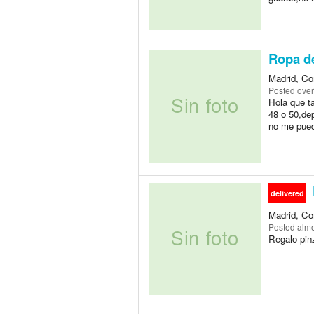
Ropa de
Madrid, Co
Posted
over
Hola que ta
48 o 50,dep
no me pued
delivered
Madrid, Co
Posted
almo
Regalo pinz