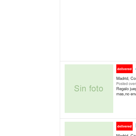
delivered
Madrid, Co
Posted
over
Regalo jue
mas,no env
delivered
Madrid, Co