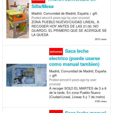
Silla/Mesa
Madrid, Comunidad de Madrid, España > gift
Posted
about 6 years ago
by user onumad
ZONA PUEBLO NUEVO/CIUDAD LINEAL. A
RECOGER HOY ANTES DE LAS 21:00. NO
GUARDO, EL PRIMERO QUE SE ACERQUE SE
LA QUEDA
2670 views
Saca leche
delivered
electrico (puede usarse
como manual tambien)
Madrid, Comunidad de Madrid, España
> gift
Posted
almost 9 years ago
by user
onumad
A recoger SOLO EL MARTES de 3 a 8
de la tarde. En zona Pueblo Nuevo
(Ciudad-Lineal, Lineas 5 y 7 de metro)
3165 views
Saca leche manual