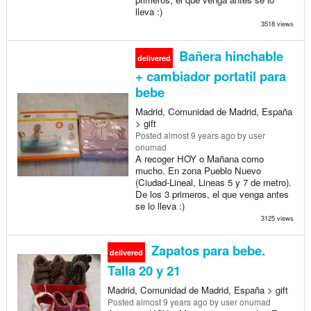
lleva :)
3518 views
Bañera hinchable
delivered
+ cambiador portatil para
bebe
Madrid, Comunidad de Madrid, España
> gift
Posted
almost 9 years ago
by user
onumad
A recoger HOY o Mañana como
mucho. En zona Pueblo Nuevo
(Ciudad-Lineal, Lineas 5 y 7 de metro).
De los 3 primeros, el que venga antes
se lo lleva :)
3125 views
Zapatos para bebe.
delivered
Talla 20 y 21
Madrid, Comunidad de Madrid, España > gift
Posted
almost 9 years ago
by user onumad