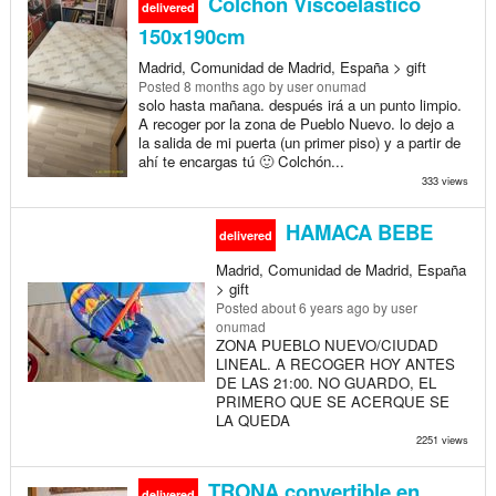
Colchón Viscoelástico
delivered
150x190cm
Madrid, Comunidad de Madrid, España > gift
Posted
8 months ago
by user onumad
solo hasta mañana. después irá a un punto limpio.
A recoger por la zona de Pueblo Nuevo. lo dejo a
la salida de mi puerta (un primer piso) y a partir de
ahí te encargas tú 🙂 Colchón...
333 views
HAMACA BEBE
delivered
Madrid, Comunidad de Madrid, España
> gift
Posted
about 6 years ago
by user
onumad
ZONA PUEBLO NUEVO/CIUDAD
LINEAL. A RECOGER HOY ANTES
DE LAS 21:00. NO GUARDO, EL
PRIMERO QUE SE ACERQUE SE
LA QUEDA
2251 views
TRONA convertible en
delivered