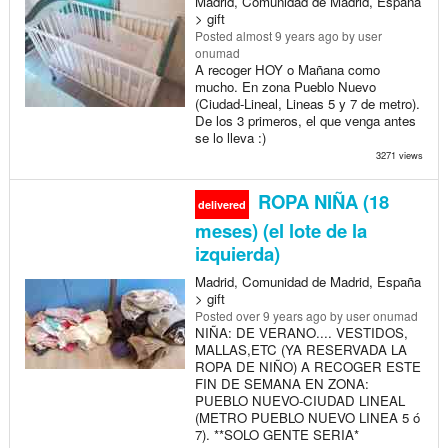
Madrid, Comunidad de Madrid, España
> gift
Posted
almost 9 years ago
by user
onumad
A recoger HOY o Mañana como
mucho. En zona Pueblo Nuevo
(Ciudad-Lineal, Lineas 5 y 7 de metro).
De los 3 primeros, el que venga antes
se lo lleva :)
3271 views
ROPA NIÑA (18
delivered
meses) (el lote de la
izquierda)
Madrid, Comunidad de Madrid, España
> gift
Posted
over 9 years ago
by user onumad
NIÑA: DE VERANO.... VESTIDOS,
MALLAS,ETC (YA RESERVADA LA
ROPA DE NIÑO) A RECOGER ESTE
FIN DE SEMANA EN ZONA:
PUEBLO NUEVO-CIUDAD LINEAL
(METRO PUEBLO NUEVO LINEA 5 ó
7). **SOLO GENTE SERIA*