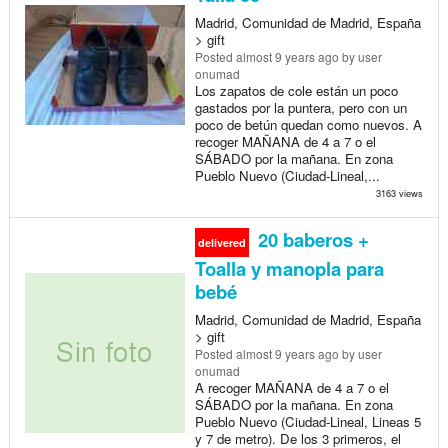
Madrid, Comunidad de Madrid, España
> gift
Posted
almost 9 years ago
by user
onumad
Los zapatos de cole están un poco
gastados por la puntera, pero con un
poco de betún quedan como nuevos. A
recoger MAÑANA de 4 a 7 o el
SÁBADO por la mañana. En zona
Pueblo Nuevo (Ciudad-Lineal,...
3163 views
20 baberos +
delivered
Toalla y manopla para
bebé
Madrid, Comunidad de Madrid, España
> gift
Posted
almost 9 years ago
by user
onumad
A recoger MAÑANA de 4 a 7 o el
SÁBADO por la mañana. En zona
Pueblo Nuevo (Ciudad-Lineal, Lineas 5
y 7 de metro). De los 3 primeros, el