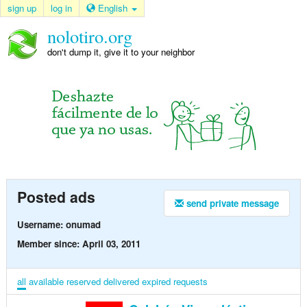
sign up
log in
English
nolotiro.org
don't dump it, give it to your neighbor
Posted ads
send private message
Username: onumad
Member since: April 03, 2011
all
available
reserved
delivered
expired
requests