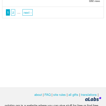
3282 views
…
1
2
next ›
about
|
FAQ
|
site rules
|
all gifts
|
translations
|
nolotiro.org is a website where you can give stuff for free or find free