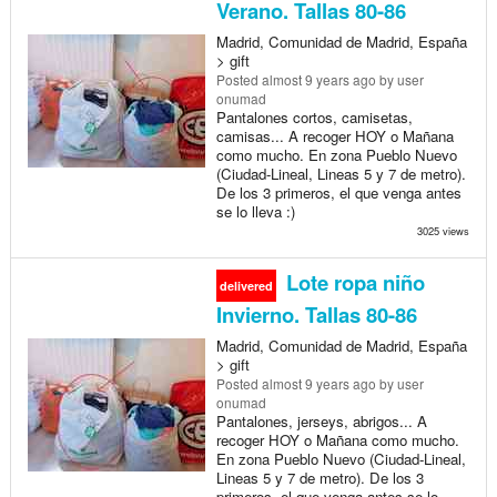
Verano. Tallas 80-86
Madrid, Comunidad de Madrid, España
> gift
Posted
almost 9 years ago
by user
onumad
Pantalones cortos, camisetas,
camisas... A recoger HOY o Mañana
como mucho. En zona Pueblo Nuevo
(Ciudad-Lineal, Lineas 5 y 7 de metro).
De los 3 primeros, el que venga antes
se lo lleva :)
3025 views
Lote ropa niño
delivered
Invierno. Tallas 80-86
Madrid, Comunidad de Madrid, España
> gift
Posted
almost 9 years ago
by user
onumad
Pantalones, jerseys, abrigos... A
recoger HOY o Mañana como mucho.
En zona Pueblo Nuevo (Ciudad-Lineal,
Lineas 5 y 7 de metro). De los 3
primeros, el que venga antes se lo