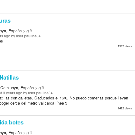
uras
nya, España > gift
rs ago
by user paulina84
as
1382 views
Natillas
 Catalunya, España > gift
t 3 years ago
by user paulina84
atillas con galletas. Caducados el 16/6. No puedo comerlas porque llevan
oger cerca del metro vallcarca línea 3
1422 views
da botes
nya, España > gift