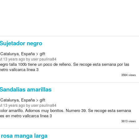
Sujetador negro
 Catalunya, España > gift
t 13 years ago
by user paulina84
egro talla 100b tiene un poco de relleno. Se recoge esta semana por las
etro vallcarca linea 3
3564 views
Sandalias amarillas
 Catalunya, España > gift
t 13 years ago
by user paulina84
color amarillo. Adornos muy bonitos. Numero 39. Se recoge esta semana
des en metro vallcarca linea 3
3613 views
 rosa manga larga