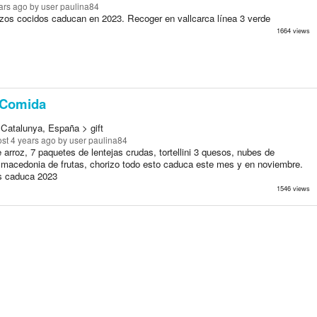
ars ago
by user paulina84
zos cocidos caducan en 2023. Recoger en vallcarca línea 3 verde
1664 views
Comida
 Catalunya, España > gift
st 4 years ago
by user paulina84
 arroz, 7 paquetes de lentejas crudas, tortellini 3 quesos, nubes de
 macedonia de frutas, chorizo todo esto caduca este mes y en noviembre.
s caduca 2023
1546 views