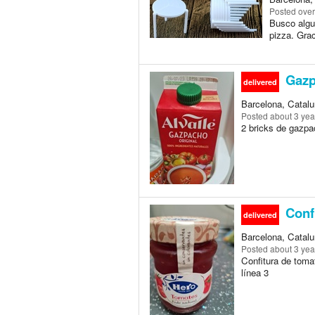
Posted
over
Busco algu
pizza. Grac
Gazp
delivered
Barcelona, Catalu
Posted
about 3 yea
2 bricks de gazpa
Confi
delivered
Barcelona, Catalu
Posted
about 3 yea
Confitura de toma
línea 3