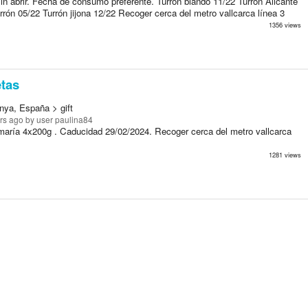
n abrir. Fecha de consumo preferente. Turrón blando 11/22 Turrón Alicante
rrón 05/22 Turrón jijona 12/22 Recoger cerca del metro vallcarca línea 3
1356 views
tas
nya, España > gift
rs ago
by user paulina84
maría 4x200g . Caducidad 29/02/2024. Recoger cerca del metro vallcarca
1281 views