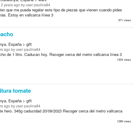
 2 years ago
by user paulina84
ien que me pueda regalar este tipo de piezas que vienen cuando pides
ias. Estoy en vallcarca línea 3
971 views
acho
nya, España > gift
rs ago
by user paulina84
cho de 1 litro. Caducan hoy. Recoger cerca del metro vallcarca línea 3
1304 views
tura tomate
nya, España > gift
rs ago
by user paulina84
te hero. 345g caducidad 20/09/2023 Recoger cerca del metro vallcarca
1289 views