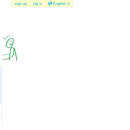
sign up
log in
English