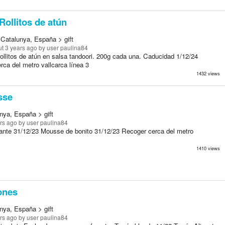
Rollitos de atún
 Catalunya, España > gift
t 3 years ago
by user paulina84
rollitos de atún en salsa tandoori. 200g cada una. Caducidad 1/12/24
ca del metro vallcarca línea 3
1432 views
sse
nya, España > gift
rs ago
by user paulina84
nte 31/12/23 Mousse de bonito 31/12/23 Recoger cerca del metro
1410 views
ones
nya, España > gift
rs ago
by user paulina84