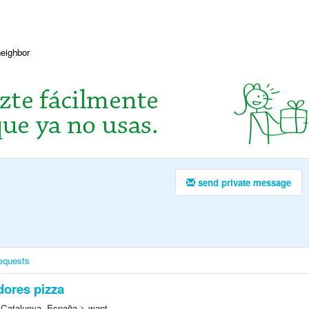
neighbor
send private message
equests
dores pizza
 Catalunya, España > want