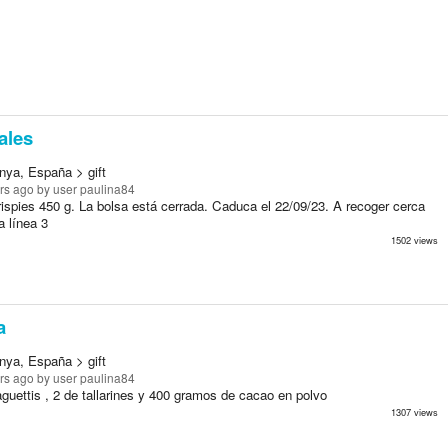
ales
nya, España > gift
rs ago
by user paulina84
ispies 450 g. La bolsa está cerrada. Caduca el 22/09/23. A recoger cerca
a línea 3
1502 views
a
nya, España > gift
rs ago
by user paulina84
guettis , 2 de tallarines y 400 gramos de cacao en polvo
1307 views