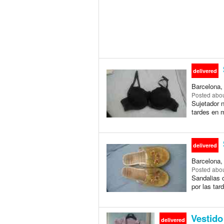
delivered
Barcelona,
Posted
abou
Sujetador n
tardes en m
delivered
Barcelona,
Posted
abou
Sandalias 
por las tar
Vestido
delivered