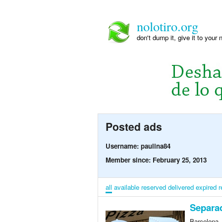
nolotiro.org
don't dump it, give it to your 
Posted ads
Username: paulina84
Member since: February 25, 2013
all
available
reserved
delivered
expired
r
Separa
Barcelona,