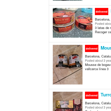
delivered
Barcelona,
Posted
abou
3 latas de 
Recoger cer
Mou
delivered
Barcelona, Catalu
Posted
about 3 yea
Mousse de bogava
vallcarca línea 3
Turr
delivered
Barcelona, Catalu
Posted
about 3 yea