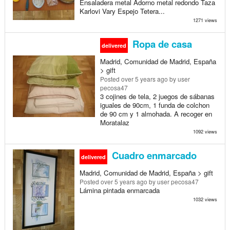
Ensaladera metal Adorno metal redondo Taza
Karlovi Vary Espejo Tetera...
1271 views
Ropa de casa
delivered
Madrid, Comunidad de Madrid, España
> gift
Posted
over 5 years ago
by user
pecosa47
3 cojines de tela, 2 juegos de sábanas
iguales de 90cm, 1 funda de colchon
de 90 cm y 1 almohada. A recoger en
Moratalaz
1092 views
Cuadro enmarcado
delivered
Madrid, Comunidad de Madrid, España > gift
Posted
over 5 years ago
by user pecosa47
Lámina pintada enmarcada
1032 views