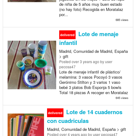
de niña de 5 años muy buen estado
(no hay foto) Recogida en Moratalaz
por...
685 views
Lote de menaje
delivered
infantil
Madrid, Comunidad de Madrid, España
> gift
Posted
over 3 years ago
by user
pecosa47
Lote de menaje infantil de plástico/
melamina: 3 vasos Pocoyó 3 vasos
Gerónimo Stilton y 3 varios 1 vaso
bebé 3 platos Bob Esponja 5 bowls
Total 18 piezas A recoger en Moratalaz
645 views
Lote de 14 cuadernos
delivered
con cuadriculas
Madrid, Comunidad de Madrid, España > gift
Posted
over 4 years ago
by user pecosa47