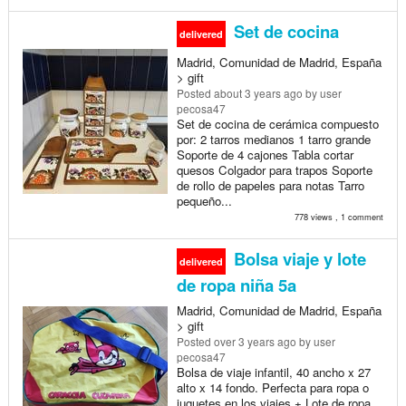
Set de cocina
delivered
Madrid, Comunidad de Madrid, España
> gift
Posted
about 3 years ago
by user
pecosa47
Set de cocina de cerámica compuesto
por: 2 tarros medianos 1 tarro grande
Soporte de 4 cajones Tabla cortar
quesos Colgador para trapos Soporte
de rollo de papeles para notas Tarro
pequeño...
778 views , 1 comment
Bolsa viaje y lote
delivered
de ropa niña 5a
Madrid, Comunidad de Madrid, España
> gift
Posted
over 3 years ago
by user
pecosa47
Bolsa de viaje infantil, 40 ancho x 27
alto x 14 fondo. Perfecta para ropa o
juguetes en los viajes + Lote de ropa