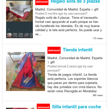
Regalo sofá de 3 plazas
delivered
Madrid, Comunidad de Madrid, España > gift
Posted
2 months ago
by user pecosa47
Regalo sofá de 3 plazas. Tiene el travesaño
frontal casi apoyando al suelo porque se han
ido hundiendo los laterales. Es de muy buena
calidad y la tela está perfecta. Se puede usar y
es...
173 views
Tienda infantil
delivered
Madrid, Comunidad de Madrid, España
> gift
Posted
almost 2 years ago
by user
pecosa47
Tienda de juegos infantil. La tienda
está perfecta. Los soportes blancos
que pasan por dentro para sujetarla,
hay dos juntados con cinta blanca. No
están rotos Recogida en Moratalaz
385 views
Silla infantil para coche
delivered