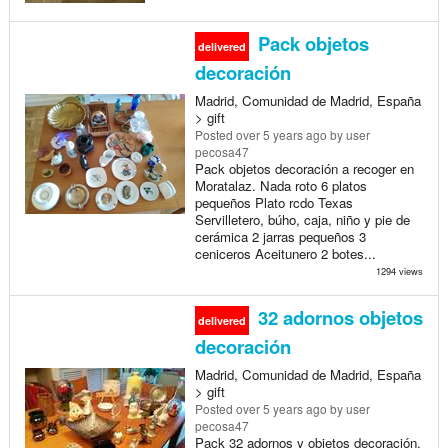
Pack objetos
delivered
decoración
Madrid, Comunidad de Madrid, España
> gift
Posted
over 5 years ago
by user
pecosa47
Pack objetos decoración a recoger en
Moratalaz. Nada roto 6 platos
pequeños Plato rcdo Texas
Servilletero, búho, caja, niño y pie de
cerámica 2 jarras pequeños 3
ceniceros Aceitunero 2 botes...
1294 views
32 adornos objetos
delivered
decoración
Madrid, Comunidad de Madrid, España
> gift
Posted
over 5 years ago
by user
pecosa47
Pack 32 adornos y objetos decoración,