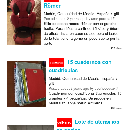
Römer
Madrid, Comunidad de Madrid, España > gift
Posted
almost 2 years ago
by user pecosa47
Silla de coche marca Römer con enganche
Isofix. Para niños a partir de 15 kilos y 96cm
de altura. Está en buen estado pero el borde
de la tela tiene la goma un poco suelta por la
parte...
435 views
15 cuadernos con
delivered
cuadriculas
Madrid, Comunidad de Madrid, España >
gift
Posted
about 2 years ago
by user pecosa47
Cuadernos con cuadricolas tipo escolar. 15
grandes y 4 pequeños. Se recoge en
Moratalaz, zona metro Artilleros
486 views
Lote de utensilios
delivered
de cocina