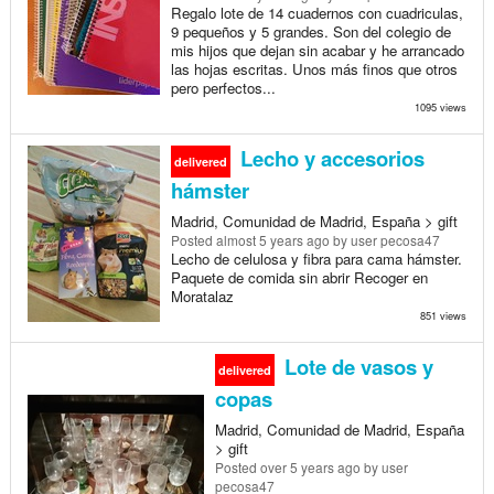
Regalo lote de 14 cuadernos con cuadriculas,
9 pequeños y 5 grandes. Son del colegio de
mis hijos que dejan sin acabar y he arrancado
las hojas escritas. Unos más finos que otros
pero perfectos...
1095 views
Lecho y accesorios
delivered
hámster
Madrid, Comunidad de Madrid, España > gift
Posted
almost 5 years ago
by user pecosa47
Lecho de celulosa y fibra para cama hámster.
Paquete de comida sin abrir Recoger en
Moratalaz
851 views
Lote de vasos y
delivered
copas
Madrid, Comunidad de Madrid, España
> gift
Posted
over 5 years ago
by user
pecosa47