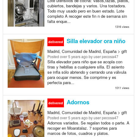
Lote utensilios de cocna: Vasos,tazas, platos,
cubiertos, bandejas y varios. Una tostadora.
Todo muy usado pero en buen estado. Lote
completo A recoger este fin n de semana sin
falta enque...
1316 views
Silla elevador ora niño
delivered
Madrid, Comunidad de Madrid, España > gift
Posted
over 5 years ago
by user pecosa47
Silla elevador para niño que se acopla con
tiras y hebillas a cualquiere silla. El asiento
se infla sólo abriendo y cerrando una válvula
para ocupar menos. Se comprime y es
perfecta para...
1011 views
Adornos
delivered
Madrid, Comunidad de Madrid, España > gift
Posted
over 5 years ago
by user pecosa47
Adornos variados. Se regalan todos o parte. A
recoger en Moaratalaz. 7 soportes para
marcos de fotos, cuadros y platos.