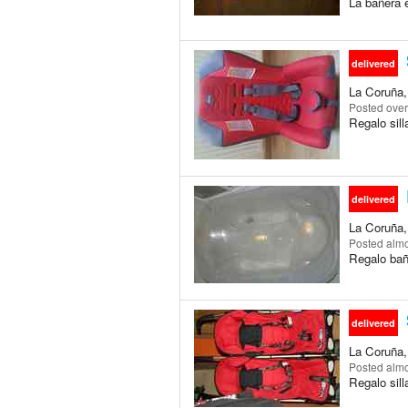
La bañera 
delivered
La Coruña, 
Posted
over
Regalo sill
delivered
La Coruña, 
Posted
almo
Regalo bañ
delivered
La Coruña, 
Posted
almo
Regalo sill