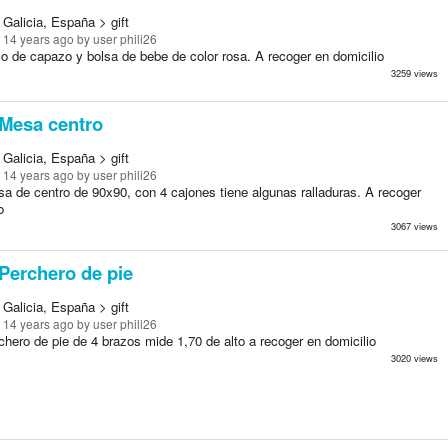
Galicia, España > gift
 14 years ago
by user phili26
o de capazo y bolsa de bebe de color rosa. A recoger en domicilio
3259 views
Mesa centro
Galicia, España > gift
 14 years ago
by user phili26
a de centro de 90x90, con 4 cajones tiene algunas ralladuras. A recoger
o
3067 views
Perchero de pie
Galicia, España > gift
 14 years ago
by user phili26
hero de pie de 4 brazos mide 1,70 de alto a recoger en domicilio
3020 views