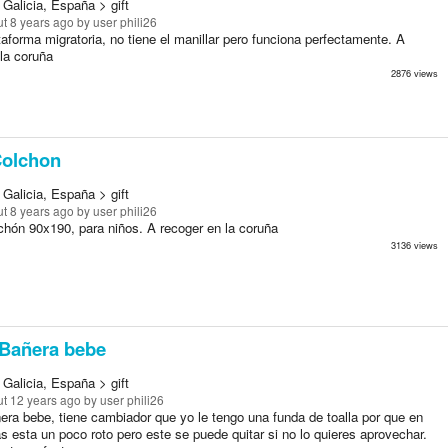
Galicia, España > gift
t 8 years ago
by user phili26
aforma migratoria, no tiene el manillar pero funciona perfectamente. A
la coruña
2876 views
olchon
Galicia, España > gift
t 8 years ago
by user phili26
chón 90x190, para niños. A recoger en la coruña
3136 views
Bañera bebe
Galicia, España > gift
t 12 years ago
by user phili26
era bebe, tiene cambiador que yo le tengo una funda de toalla por que en
s esta un poco roto pero este se puede quitar si no lo quieres aprovechar.