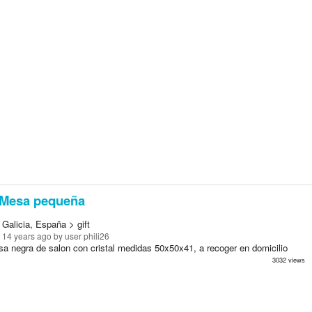
Mesa pequeña
Galicia, España > gift
 14 years ago
by user phili26
a negra de salon con cristal medidas 50x50x41, a recoger en domicilio
3032 views