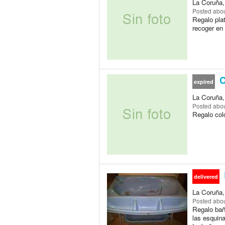
La Coruña, 
Posted
abou
Regalo plat
recoger en 
C
expired
La Coruña, 
Posted
abou
Regalo col
delivered
La Coruña, 
Posted
abou
Regalo bañ
las esquina