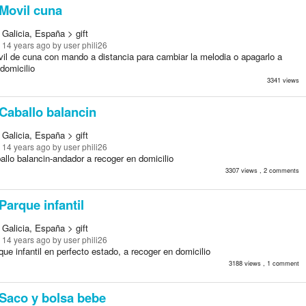
Movil cuna
Galicia, España > gift
 14 years ago
by user phili26
il de cuna con mando a distancia para cambiar la melodia o apagarlo a
domicilio
3341 views
Caballo balancin
Galicia, España > gift
 14 years ago
by user phili26
llo balancin-andador a recoger en domicilio
3307 views , 2 comments
Parque infantil
Galicia, España > gift
 14 years ago
by user phili26
ue infantil en perfecto estado, a recoger en domicilio
3188 views , 1 comment
Saco y bolsa bebe