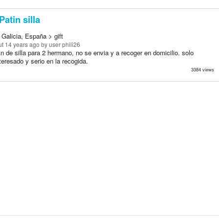
Patin silla
Galicia, España > gift
t 14 years ago
by user phili26
n de silla para 2 hermano, no se envia y a recoger en domicilio. solo
teresado y serio en la recogida.
3384 views