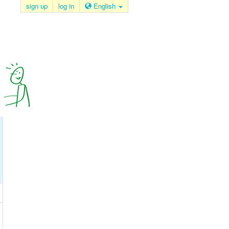
sign up
log in
English