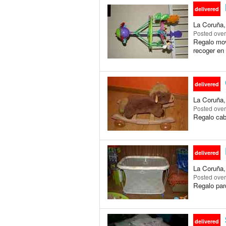
delivered
La Coruña, 
Posted
over
Regalo mov
recoger en 
delivered
La Coruña, 
Posted
over
Regalo caba
delivered
La Coruña, 
Posted
over
Regalo parq
delivered