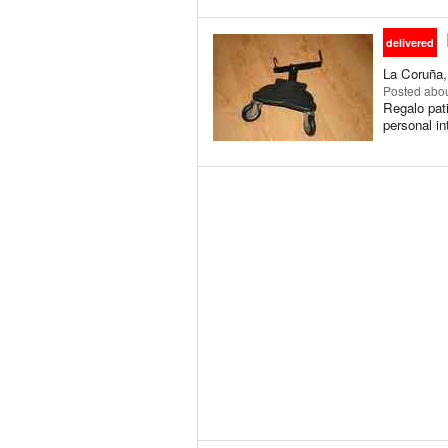
delivered
La Coruña, 
Posted
abou
Regalo pati
personal in