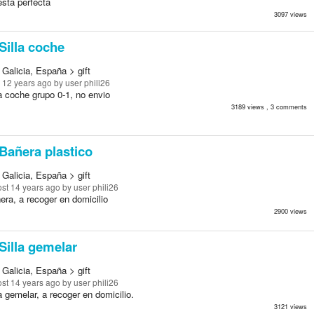
esta perfecta
3097 views
Silla coche
Galicia, España > gift
 12 years ago
by user phili26
a coche grupo 0-1, no envio
3189 views , 3 comments
Bañera plastico
Galicia, España > gift
st 14 years ago
by user phili26
era, a recoger en domicilio
2900 views
Silla gemelar
Galicia, España > gift
st 14 years ago
by user phili26
a gemelar, a recoger en domicilio.
3121 views