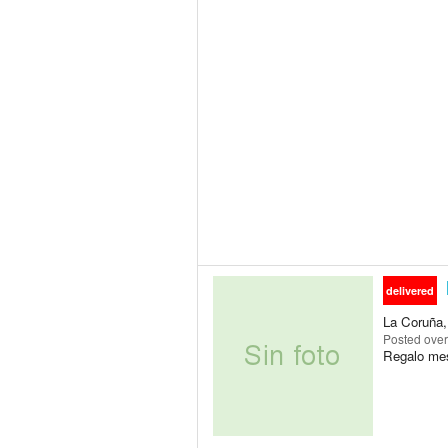
delivered
La Coruña, 
Posted
over
Regalo mes