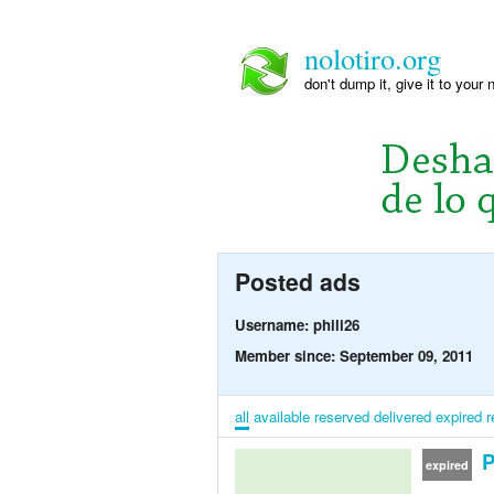
nolotiro.org
don't dump it, give it to your 
Posted ads
Username: phili26
Member since: September 09, 2011
all
available
reserved
delivered
expired
r
P
expired