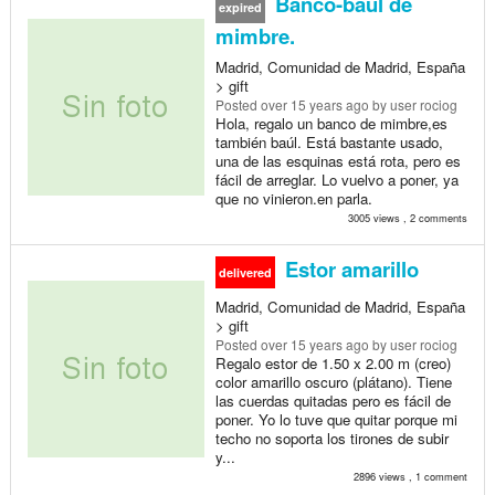
Banco-baúl de
expired
mimbre.
Madrid, Comunidad de Madrid, España
> gift
Posted
over 15 years ago
by user rociog
Hola, regalo un banco de mimbre,es
también baúl. Está bastante usado,
una de las esquinas está rota, pero es
fácil de arreglar. Lo vuelvo a poner, ya
que no vinieron.en parla.
3005 views , 2 comments
Estor amarillo
delivered
Madrid, Comunidad de Madrid, España
> gift
Posted
over 15 years ago
by user rociog
Regalo estor de 1.50 x 2.00 m (creo)
color amarillo oscuro (plátano). Tiene
las cuerdas quitadas pero es fácil de
poner. Yo lo tuve que quitar porque mi
techo no soporta los tirones de subir
y...
2896 views , 1 comment