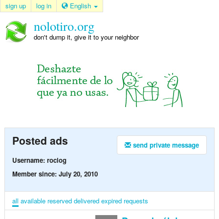
sign up
log in
English
nolotiro.org
don't dump it, give it to your neighbor
Posted ads
send private message
Username: rociog
Member since: July 20, 2010
all
available
reserved
delivered
expired
requests