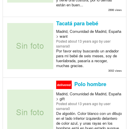
están en buen...
2896 views
Tacatá para bebé
Madrid, Comunidad de Madrid, España
> want
Posted
about 13 years ago
by user
samara0
Por favor estoy buscando un andador
para mi bebé de seis meses, soy de
fuenlabrada, pasaría a recoger,
muchas gracias.
3002 views
Polo hombre
delivered
Madrid, Comunidad de Madrid, España
> gift
Posted
about 13 years ago
by user
samara0
De algodón. Color blanco con un dibujo
en el lado inferior izquierdo delantero
de color azul, y unas rayas en los
hombros está en buen estado aunque