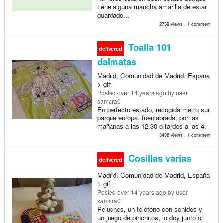
tiene alguna mancha amarilla de estar
guardado...
2739 views , 1 comment
Toalla 101
delivered
dalmatas
Madrid, Comunidad de Madrid, España
> gift
Posted
over 14 years ago
by user
samara0
En perfecto estado, recogida metro sur
parque europa, fuenlabrada, por las
mañanas a las 12.30 o tardes a las 4.
3438 views , 1 comment
Cosillas varias
delivered
Madrid, Comunidad de Madrid, España
> gift
Posted
over 14 years ago
by user
samara0
Peluches, un teléfono con sonidos y
un juego de pinchitos, lo doy junto o