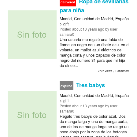
Ropa de sevillanas
delivered
para niña
Madrid, Comunidad de Madrid, España
> gift
Posted
about 13 years ago
by user
samara0
Una usuaria me regaló una falda de
flamenca negra con un ribete azul en el
volante, un mallot azul eléctrico de
manga corta y unos zapatos de color
negro del número 31 para que mi hija
de cinco...
2797 views , 1 comment
Tres babys
expired
Madrid, Comunidad de Madrid, España
> gift
Posted
about 13 years ago
by user
samara0
Regalo tres babys de color azul. Dos
de manga larga y uno de manga corta,
uno de los de manga larga se rasgó un
poco abajo por la zona de los botones
y tiene una costura, por lo demás