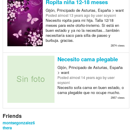
Ropita niña 12-18 meses
Gijón, Principado de Asturias, España > want
Posted
almost 13 years ago
by user soysoni
Necesito ropita para mi hija. Talla 12/18
meses para este otoño-invierno. Si está en
buen estado y ya no la necesitas...también
necesitaría saco para silla de paseo y
burbuja. gracias.
2874 views
Necesito cama plegable
Gijón, Principado de Asturias, España
> want
Posted
almost 14 years ago
by user
soysoni
Necesito sofa cama en buen estado, o
cama plegable que no ocupe mucho.
2957 views
Friends
montsegonzalez6
thera