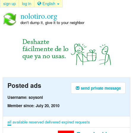
sign up
log in
English
nolotiro.org
don't dump it, give it to your neighbor
Posted ads
send private message
Username: soysoni
Member since: July 20, 2010
all
available
reserved
delivered
expired
requests