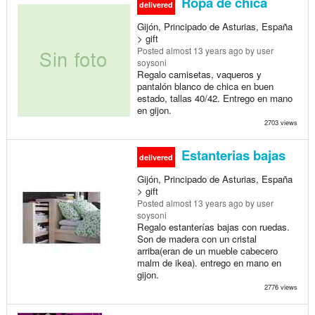
Ropa de chica
delivered
Gijón, Principado de Asturias, España
> gift
Posted
almost 13 years ago
by user
soysoni
Regalo camisetas, vaqueros y
pantalón blanco de chica en buen
estado, tallas 40/42. Entrego en mano
en gijon.
2703 views
Estanterias bajas
delivered
Gijón, Principado de Asturias, España
> gift
Posted
almost 13 years ago
by user
soysoni
Regalo estanterías bajas con ruedas.
Son de madera con un cristal
arriba(eran de un mueble cabecero
malm de ikea). entrego en mano en
gijon.
2776 views