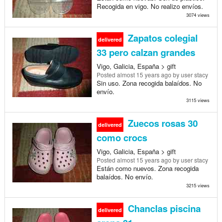
Recogida en vigo. No realizo envíos.
3074 views
Zapatos colegial
delivered
33 pero calzan grandes
Vigo, Galicia, España > gift
Posted
almost 15 years ago
by user stacy
Sin uso. Zona recogida balaídos. No
envío.
3115 views
Zuecos rosas 30
delivered
como crocs
Vigo, Galicia, España > gift
Posted
almost 15 years ago
by user stacy
Están como nuevos. Zona recogida
balaídos. No envío.
3215 views
Chanclas piscina
delivered