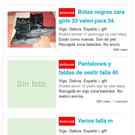
Botas negras zara
delivered
girls 33 valen para 34.
Vigo, Galicia, España > gift
Posted
almost 15 years ago
by user stacy
Están como nuevas. Son de piel.
Recogida zona balaídos. No envío.
3064 views
Pantalones y
delivered
faldas de vestir talla 40
Vigo, Galicia, España > gift
Posted
about 15 years ago
by user stacy
Recogida en vigo zona balaídos. No
realizo envíos.
3027 views , 1 comment
Varios talla m
delivered
Vigo, Galicia, España > gift