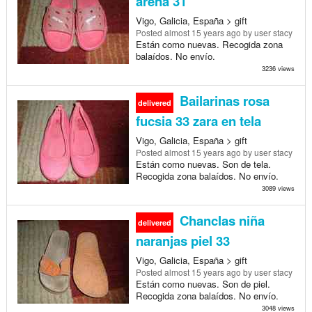
arena 31
Vigo, Galicia, España > gift
Posted
almost 15 years ago
by user stacy
Están como nuevas. Recogida zona
balaídos. No envío.
3236 views
Bailarinas rosa
delivered
fucsia 33 zara en tela
Vigo, Galicia, España > gift
Posted
almost 15 years ago
by user stacy
Están como nuevas. Son de tela.
Recogida zona balaídos. No envío.
3089 views
Chanclas niña
delivered
naranjas piel 33
Vigo, Galicia, España > gift
Posted
almost 15 years ago
by user stacy
Están como nuevas. Son de piel.
Recogida zona balaídos. No envío.
3048 views