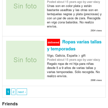
Posted
about 15 years ago
by user stacy
Unas son en color plata y están
bastante usaditas y las otras son en
lentejuelas negras y plata (preciosas) y
con un par de usos de zara. Recogida
en vigo zona balaídos. No realizo
envíos.
2934 views
Ropas varias tallas
delivered
y temporadas
Vigo, Galicia, España > gift
Posted
about 15 years ago
by user stacy
Regalo ropa de mi hija para niñas
desde 5 a 9 años de varias tallas y
varias temporadas. Sólo recogida. No
realizo envíos.
2698 views
1
2
next ›
Friends