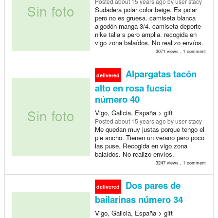
Posted
about 15 years ago
by user stacy
Sudadera polar color beige. Es polar
pero no es gruesa. camiseta blanca
algodón manga 3/4. camiseta deporte
nike talla s pero amplia. recogida en
vigo zona balaídos. No realizo envíos.
3071 views , 1 comment
Alpargatas tacón
delivered
alto en rosa fucsia
número 40
Vigo, Galicia, España > gift
Posted
about 15 years ago
by user stacy
Me quedan muy justas porque tengo el
pie ancho. Tienen un verano pero poco
las puse. Recogida en vigo zona
balaídos. No realizo envíos.
3247 views , 1 comment
Dos pares de
delivered
bailarinas número 34
Vigo, Galicia, España > gift