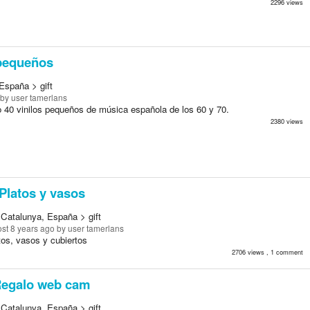
2296 views
pequeños
España > gift
by user tamerlans
 40 vinilos pequeños de música española de los 60 y 70.
2380 views
Platos y vasos
 Catalunya, España > gift
st 8 years ago
by user tamerlans
tos, vasos y cubiertos
2706 views , 1 comment
egalo web cam
 Catalunya, España > gift