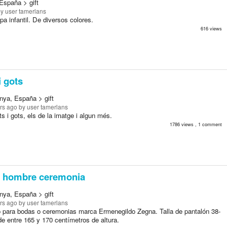
España > gift
y user tamerlans
a infantil. De diversos colores.
616 views
i gots
nya, España > gift
rs ago
by user tamerlans
s i gots, els de la imatge i algun més.
1786 views , 1 comment
e hombre ceremonia
nya, España > gift
rs ago
by user tamerlans
o para bodas o ceremonias marca Ermenegildo Zegna. Talla de pantalón 38-
de entre 165 y 170 centímetros de altura.