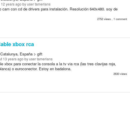
 12 years ago
by user tamerlans
 cam con cd de drivers para instalación. Resolución 640x480. soy de
2752 views , 1 comment
able xbox rca
 Catalunya, España > gift
t 13 years ago
by user tamerlans
e xbox para conectar la consola a la tv via rca (las tres clavijas roja,
blanca) o euroconector. Estoy en badalona.
2630 views