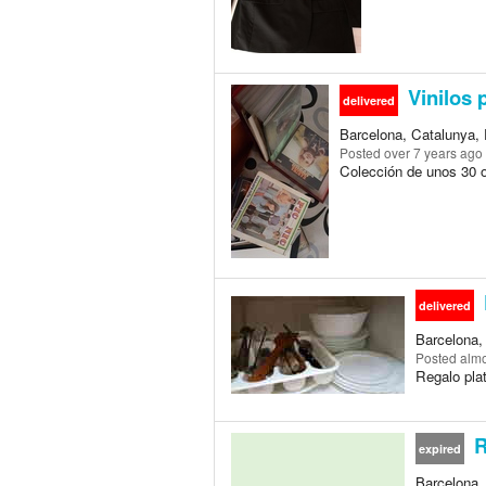
Vinilos 
delivered
Barcelona, Catalunya, 
Posted
over 7 years ago
Colección de unos 30 o
delivered
Barcelona,
Posted
almo
Regalo pla
R
expired
Barcelona,