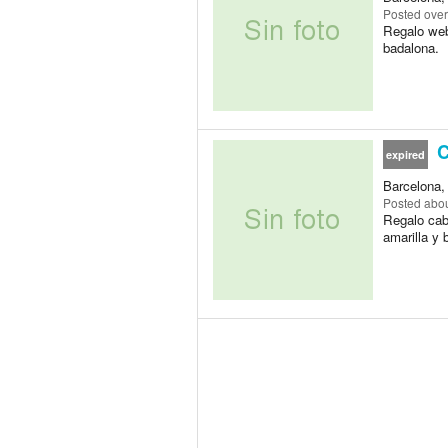
Posted
over
Regalo web
badalona.
C
expired
Barcelona,
Posted
abou
Regalo cabl
amarilla y 