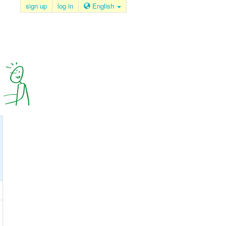
sign up
log in
English