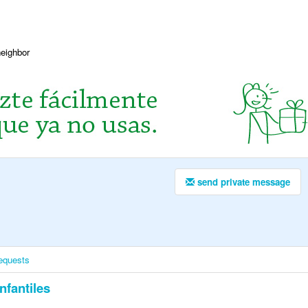
neighbor
send private message
equests
nfantiles