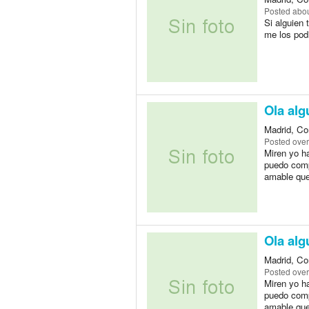
Posted
abou
Si alguien 
me los pod
Ola alg
Madrid, Co
Posted
over
Miren yo h
puedo comp
amable que 
Ola alg
Madrid, Co
Posted
over
Miren yo h
puedo comp
amable que 