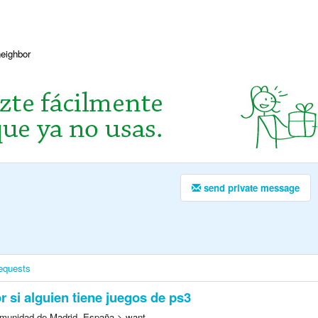
neighbor
send private message
equests
r si alguien tiene juegos de ps3
munidad de Madrid, España > want