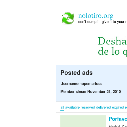
nolotiro.org
don't dump it, give it to your 
Posted ads
Username: topemarioss
Member since: November 21, 2010
all
available
reserved
delivered
expired
r
Porfavo
Madrid, Co