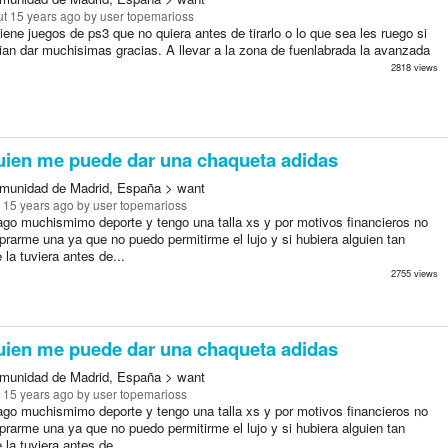
t 15 years ago
by user topemarioss
tiene juegos de ps3 que no quiera antes de tirarlo o lo que sea les ruego si
ian dar muchisimas gracias. A llevar a la zona de fuenlabrada la avanzada
2818 views
uien me puede dar una chaqueta adidas
munidad de Madrid, España > want
 15 years ago
by user topemarioss
ago muchismimo deporte y tengo una talla xs y por motivos financieros no
rarme una ya que no puedo permitirme el lujo y si hubiera alguien tan
la tuviera antes de...
2755 views
uien me puede dar una chaqueta adidas
munidad de Madrid, España > want
 15 years ago
by user topemarioss
ago muchismimo deporte y tengo una talla xs y por motivos financieros no
rarme una ya que no puedo permitirme el lujo y si hubiera alguien tan
la tuviera antes de...