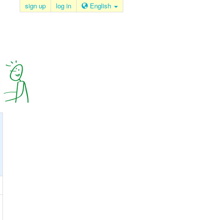
sign up
log in
English