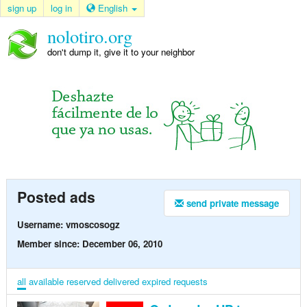
sign up
log in
English
nolotiro.org
don't dump it, give it to your neighbor
Posted ads
send private message
Username: vmoscosogz
Member since: December 06, 2010
all
available
reserved
delivered
expired
requests