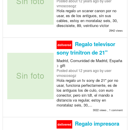
Posted
about 12 years ago
by user
vmoscosogz
Hola regalo un scaner canon por no
usar, es de los antiguos, sin sus
cables, estoy en moratalaz seis, 30,
diescisiete, 89, veintiuno victor
2942 views
Regalo televisor
delivered
sony trinitron de 21"
Madrid, Comunidad de Madrid, España
> gift
Posted
about 12 years ago
by user
vmoscosogz
Hola regalo un tv sony de 21" por no
usar, funciona perfectamente, es de
los antiguos los de culo, con euro
conector, pero sin tdt, el mando a
distancia va regular, estoy en
moratalaz seis, 30,...
3022 views , 1 comment
Regalo impresora
delivered