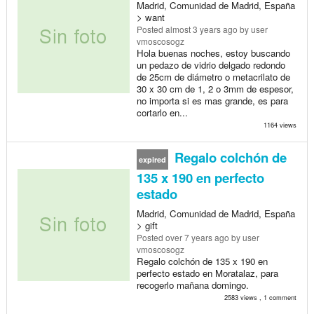
Madrid, Comunidad de Madrid, España
> want
Posted
almost 3 years ago
by user
vmoscosogz
Hola buenas noches, estoy buscando
un pedazo de vidrio delgado redondo
de 25cm de diámetro o metacrilato de
30 x 30 cm de 1, 2 o 3mm de espesor,
no importa si es mas grande, es para
cortarlo en...
1164 views
Regalo colchón de
expired
135 x 190 en perfecto
estado
Madrid, Comunidad de Madrid, España
> gift
Posted
over 7 years ago
by user
vmoscosogz
Regalo colchón de 135 x 190 en
perfecto estado en Moratalaz, para
recogerlo mañana domingo.
2583 views , 1 comment