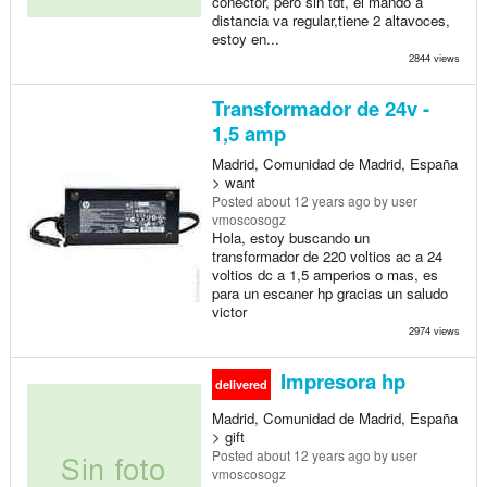
conector, pero sin tdt, el mando a
distancia va regular,tiene 2 altavoces,
estoy en...
2844 views
Transformador de 24v -
1,5 amp
Madrid, Comunidad de Madrid, España
> want
Posted
about 12 years ago
by user
vmoscosogz
Hola, estoy buscando un
transformador de 220 voltios ac a 24
voltios dc a 1,5 amperios o mas, es
para un escaner hp gracias un saludo
victor
2974 views
Impresora hp
delivered
Madrid, Comunidad de Madrid, España
> gift
Posted
about 12 years ago
by user
vmoscosogz