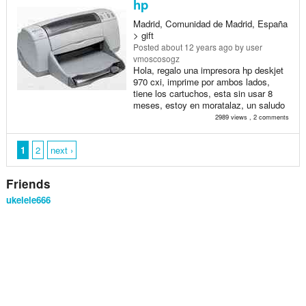
hp
Madrid, Comunidad de Madrid, España
> gift
Posted
about 12 years ago
by user
vmoscosogz
Hola, regalo una impresora hp deskjet
970 cxi, imprime por ambos lados,
tiene los cartuchos, esta sin usar 8
meses, estoy en moratalaz, un saludo
2989 views , 2 comments
1
2
next ›
Friends
ukelele666