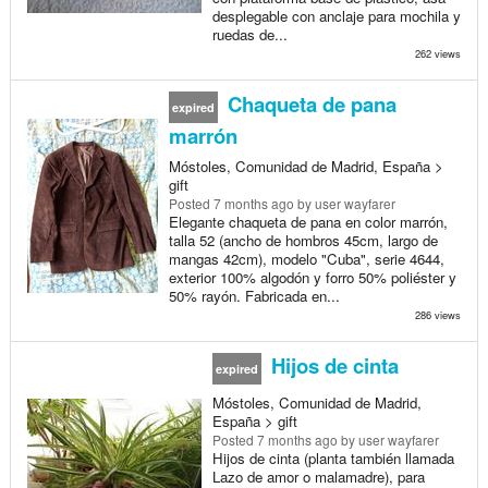
desplegable con anclaje para mochila y
ruedas de...
262 views
Chaqueta de pana
expired
marrón
Móstoles, Comunidad de Madrid, España >
gift
Posted
7 months ago
by user wayfarer
Elegante chaqueta de pana en color marrón,
talla 52 (ancho de hombros 45cm, largo de
mangas 42cm), modelo "Cuba", serie 4644,
exterior 100% algodón y forro 50% poliéster y
50% rayón. Fabricada en...
286 views
Hijos de cinta
expired
Móstoles, Comunidad de Madrid,
España > gift
Posted
7 months ago
by user wayfarer
Hijos de cinta (planta también llamada
Lazo de amor o malamadre), para