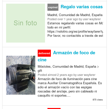
Regalo varias cosas en
expired
Madrid, Comunidad de Madrid, España > gi
Posted
over 1 year ago
by user wayfarer
Estamos regalando varias cosas en Móstole
todo en mi perfil:
https://nolotiro.org/es/profile/wayfarer/type/
Por favor, no contactéis a través de este an
Armazón de foco de
delivered
cine
Móstoles, Comunidad de Madrid, España >
gift
Posted
almost 2 years ago
by user wayfarer
Armazón de foco de iluminación para cine
marca Auxiliar Cinematográfica Española. Es
sólo el armazón vacío con las espigas
roscadas del anclaje, pero sin cableado ni
casquillo ni soportes....
875 views