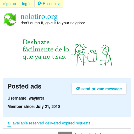
sign up
log in
English
nolotiro.org
don't dump it, give it to your neighbor
Posted ads
send private message
Username: wayfarer
Member since: July 21, 2010
all
available
reserved
delivered
expired
requests