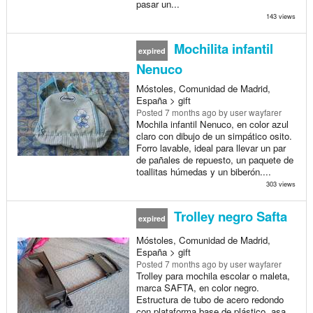
pasar un...
143 views
Mochilita infantil
expired
Nenuco
Móstoles, Comunidad de Madrid,
España > gift
Posted
7 months ago
by user wayfarer
Mochila infantil Nenuco, en color azul
claro con dibujo de un simpático osito.
Forro lavable, ideal para llevar un par
de pañales de repuesto, un paquete de
toallitas húmedas y un biberón....
303 views
Trolley negro Safta
expired
Móstoles, Comunidad de Madrid,
España > gift
Posted
7 months ago
by user wayfarer
Trolley para mochila escolar o maleta,
marca SAFTA, en color negro.
Estructura de tubo de acero redondo
con plataforma base de plástico, asa