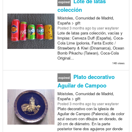
Lote de latas
expired
colección
Móstoles, Comunidad de Madrid,
España > gift
Posted
3 months ago
by user wayfarer
Lote de latas para colección, vacías y
limpias: Cerveza Duff (España), Coca-
Cola Lime (polonia, Fanta Exotic /
Strawberry & Kiwi (Dinamarca), Ocean
Bomb Pikachu (Taiwan), Coca-Cola
Original...
148 views
Plato decorativo
expired
Aguilar de Campoo
Móstoles, Comunidad de Madrid,
España > gift
Posted
3 months ago
by user wayfarer
Plato decorativo con la iglesia de
Aguilar de Campoo (Palencia), de color
azul oscuro con dibujos en dorado, de
20 cm de diámetro. En la parte
posterior tiene dos agujeros por donde