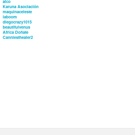
alco
Karuna Asociación
maquinaceleste
laboom
diegocrazy1015
beautifulvenus
Africa Doñate
Canniesthealer2