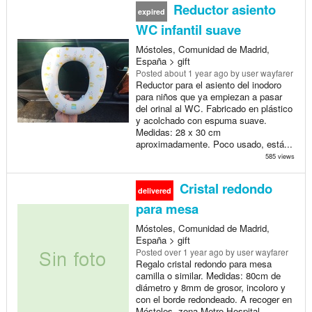
Reductor asiento
expired
WC infantil suave
Móstoles, Comunidad de Madrid,
España > gift
Posted
about 1 year ago
by user wayfarer
Reductor para el asiento del inodoro
para niños que ya empiezan a pasar
del orinal al WC. Fabricado en plástico
y acolchado con espuma suave.
Medidas: 28 x 30 cm
aproximadamente. Poco usado, está...
585 views
Cristal redondo
delivered
para mesa
Móstoles, Comunidad de Madrid,
España > gift
Posted
over 1 year ago
by user wayfarer
Regalo cristal redondo para mesa
camilla o similar. Medidas: 80cm de
diámetro y 8mm de grosor, incoloro y
con el borde redondeado. A recoger en
Móstoles, zona Metro Hospital.