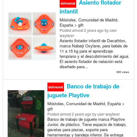
Asiento flotador
delivered
infantil
Móstoles, Comunidad de Madrid,
España > gift
Posted
almost 2 years ago
by user
wayfarer
Asiento flotador infantil de Decathlon,
marca Nabaiji Oxylane, para bebés de
11 a 15 kg para el aprendizaje
temprano y el descubrimiento del agua.
El asiento flotador de natación está
diseñado para...
845 views
Banco de trabajo de
delivered
juguete Playtive
Móstoles, Comunidad de Madrid, España >
gift
Posted
almost 2 years ago
by user wayfarer
Banco de trabajo de juguete marca Playtive
Junior, de plástico. Tiene espacio de trabajo,
gavetas para piezas, soporte para
herramientas y bandeja inferior. Se entrega