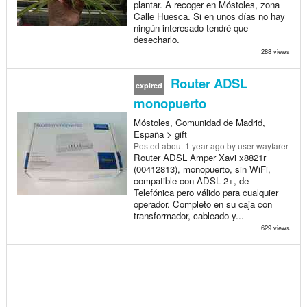
plantar. A recoger en Móstoles, zona
Calle Huesca. Si en unos días no hay
ningún interesado tendré que
desecharlo.
288 views
Router ADSL
expired
monopuerto
Móstoles, Comunidad de Madrid,
España > gift
Posted
about 1 year ago
by user wayfarer
Router ADSL Amper Xavi x8821r
(00412813), monopuerto, sin WiFi,
compatible con ADSL 2+, de
Telefónica pero válido para cualquier
operador. Completo en su caja con
transformador, cableado y...
629 views