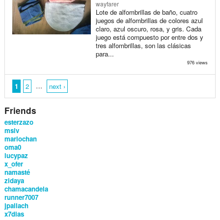
wayfarer
Lote de alfombrillas de baño, cuatro
juegos de alfombrillas de colores azul
claro, azul oscuro, rosa, y gris. Cada
juego está compuesto por entre dos y
tres alfombrillas, son las clásicas
para...
976 views
…
1
2
next ›
Friends
esterzazo
msiv
mariochan
oma0
lucypaz
x_ofer
namasté
zidaya
chamacandela
runner7007
jpallach
x7dias