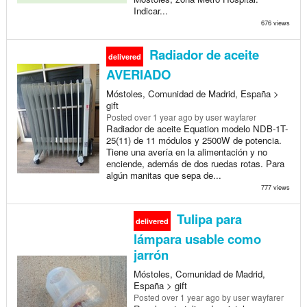
Indicar...
676 views
Radiador de aceite
delivered
AVERIADO
Móstoles, Comunidad de Madrid, España >
gift
Posted
over 1 year ago
by user wayfarer
Radiador de aceite Equation modelo NDB-1T-
25(11) de 11 módulos y 2500W de potencia.
Tiene una avería en la alimentación y no
enciende, además de dos ruedas rotas. Para
algún manitas que sepa de...
777 views
Tulipa para
delivered
lámpara usable como
jarrón
Móstoles, Comunidad de Madrid,
España > gift
Posted
over 1 year ago
by user wayfarer