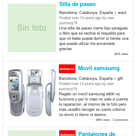
Silla de paseo
Barcelona, Catalunya, España > want
Posted
over 14 years ago
by user
yusmary79
Una silla de paseo cierre tipo paraguas
o libro que se recline el respaldo para
que mi bebe pueda dormir si tienes una
que pueda uilizar iria encantada
gracias
2816 views
Movil samsumg
delivered
Barcelona, Catalunya, España > gift
Posted
over 14 years ago
by user
yusmary79
Regalo un movil samsung e800 no
funciona y por lo viejo no sale a cuenta
la reparacion ,el mismo de la foto pero
mas usadito recoger en santa coloma
no envio ni llamo ni aserco
2805 views , 3 comments
Pantalones de
delivered