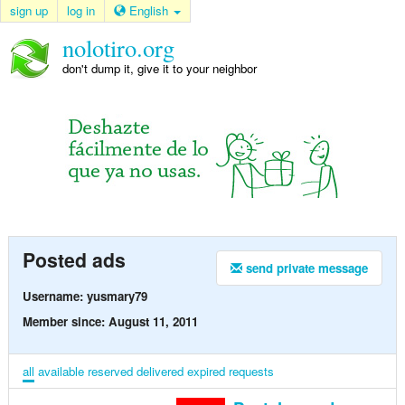
sign up
log in
English
nolotiro.org
don't dump it, give it to your neighbor
Posted ads
send private message
Username: yusmary79
Member since: August 11, 2011
all
available
reserved
delivered
expired
requests