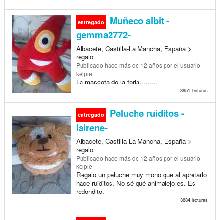
Muñeco albit -
entregado
gemma2772-
Albacete, Castilla-La Mancha, España >
regalo
Publicado
hace más de 12 años
por el usuario
kelpie
La mascota de la feria.........
3951 lecturas
Peluche ruiditos -
entregado
lairene-
Albacete, Castilla-La Mancha, España >
regalo
Publicado
hace más de 12 años
por el usuario
kelpie
Regalo un peluche muy mono que al apretarlo
hace ruiditos. No sé qué animalejo es. Es
redondito.
3684 lecturas