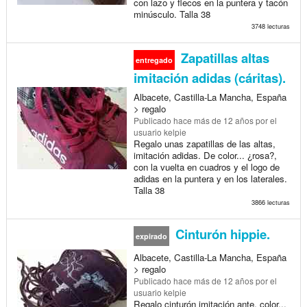
con lazo y flecos en la puntera y tacón
minúsculo. Talla 38
3748 lecturas
Zapatillas altas
entregado
imitación adidas (cáritas).
Albacete, Castilla-La Mancha, España
> regalo
Publicado
hace más de 12 años
por el
usuario kelpie
Regalo unas zapatillas de las altas,
imitación adidas. De color... ¿rosa?,
con la vuelta en cuadros y el logo de
adidas en la puntera y en los laterales.
Talla 38
3866 lecturas
Cinturón hippie.
expirado
Albacete, Castilla-La Mancha, España
> regalo
Publicado
hace más de 12 años
por el
usuario kelpie
Regalo cinturón imitación ante, color...