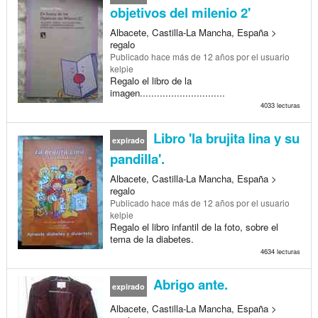
objetivos del milenio 2'
Albacete, Castilla-La Mancha, España >
regalo
Publicado
hace más de 12 años
por el usuario
kelpie
Regalo el libro de la
imagen..............................
4033 lecturas
Libro 'la brujita lina y su
expirado
pandilla'.
Albacete, Castilla-La Mancha, España >
regalo
Publicado
hace más de 12 años
por el usuario
kelpie
Regalo el libro infantil de la foto, sobre el
tema de la diabetes.
4634 lecturas
Abrigo ante.
expirado
Albacete, Castilla-La Mancha, España >