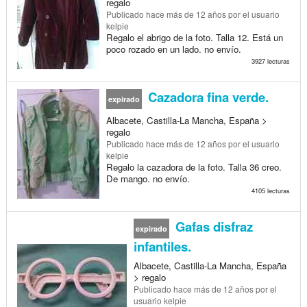
regalo
Publicado
hace más de 12 años
por el usuario
kelpie
Regalo el abrigo de la foto. Talla 12. Está un
poco rozado en un lado. no envío.
3927 lecturas
Cazadora fina verde.
expirado
Albacete, Castilla-La Mancha, España >
regalo
Publicado
hace más de 12 años
por el usuario
kelpie
Regalo la cazadora de la foto. Talla 36 creo.
De mango. no envío.
4105 lecturas
Gafas disfraz
expirado
infantiles.
Albacete, Castilla-La Mancha, España
> regalo
Publicado
hace más de 12 años
por el
usuario kelpie