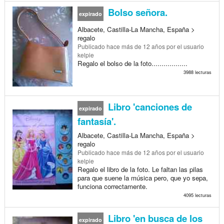
Bolso señora.
expirado
Albacete, Castilla-La Mancha, España >
regalo
Publicado
hace más de 12 años
por el usuario
kelpie
Regalo el bolso de la foto..................
3988 lecturas
Libro 'canciones de
expirado
fantasía'.
Albacete, Castilla-La Mancha, España >
regalo
Publicado
hace más de 12 años
por el usuario
kelpie
Regalo el libro de la foto. Le faltan las pilas
para que suene la música pero, que yo sepa,
funciona correctamente.
4095 lecturas
Libro 'en busca de los
expirado