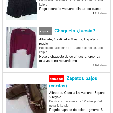
kelpie
Regalo corpiño vaquero talla 38, de blanco.
4081 lecturas
Chaqueta ¿fucsia?.
expirado
Albacete, Castilla-La Mancha, España >
regalo
Publicado
hace más de 12 años
por el usuario
kelpie
Regalo chaqueta de color fucsia, creo. La
talla 38 si no recuerdo mal.
3805 lecturas
Zapatos bajos
entregado
(cáritas).
Albacete, Castilla-La Mancha, España
> regalo
Publicado
hace más de 12 años
por el
usuario kelpie
Regalo zapatos de color... ¿marrón?,