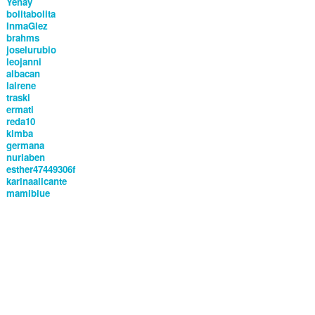
Yenay
bolitabolita
InmaGlez
brahms
joselurubio
leojanni
albacan
lairene
traski
ermati
reda10
kimba
germana
nuriaben
esther47449306f
karinaalicante
mamiblue