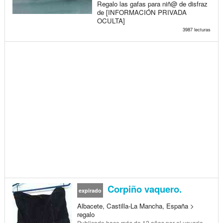
Regalo las gafas para niñ@ de disfraz
de [INFORMACIÓN PRIVADA
OCULTA]
3987 lecturas
Corpiño vaquero.
expirado
Albacete, Castilla-La Mancha, España >
regalo
Publicado
hace más de 12 años
por el usuario