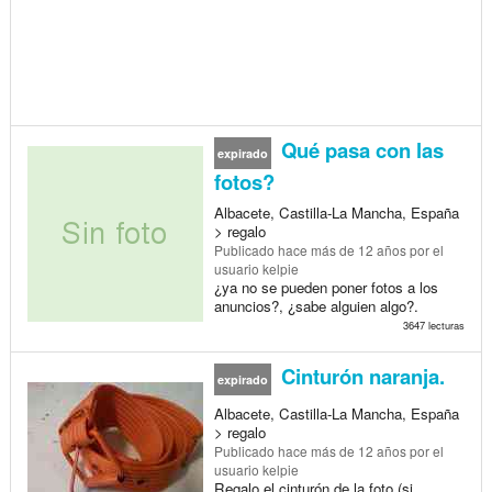
Qué pasa con las
expirado
fotos?
Albacete, Castilla-La Mancha, España
> regalo
Publicado
hace más de 12 años
por el
usuario kelpie
¿ya no se pueden poner fotos a los
anuncios?, ¿sabe alguien algo?.
3647 lecturas
Cinturón naranja.
expirado
Albacete, Castilla-La Mancha, España
> regalo
Publicado
hace más de 12 años
por el
usuario kelpie
Regalo el cinturón de la foto (si