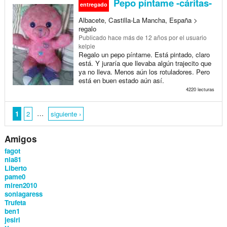
Pepo píntame -cáritas-
entregado
Albacete, Castilla-La Mancha, España >
regalo
Publicado
hace más de 12 años
por el usuario
kelpie
Regalo un pepo píntame. Está pintado, claro
está. Y juraría que llevaba algún trajecito que
ya no lleva. Menos aún los rotuladores. Pero
está en buen estado aún así.
4220 lecturas
…
1
2
siguiente ›
Amigos
fagot
nia81
Liberto
pame0
miren2010
soniagaress
Trufeta
ben1
jesiri