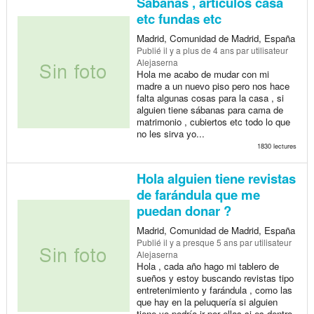
Sábanas , artículos casa
etc fundas etc
Madrid, Comunidad de Madrid, España
Publié
il y a plus de 4 ans
par utilisateur
Alejaserna
Hola me acabo de mudar con mi
madre a un nuevo piso pero nos hace
falta algunas cosas para la casa , si
alguien tiene sábanas para cama de
matrimonio , cubiertos etc todo lo que
no les sirva yo...
1830 lectures
Hola alguien tiene revistas
de farándula que me
puedan donar ?
Madrid, Comunidad de Madrid, España
Publié
il y a presque 5 ans
par utilisateur
Alejaserna
Hola , cada año hago mi tablero de
sueños y estoy buscando revistas tipo
entretenimiento y farándula , como las
que hay en la peluquería si alguien
tiene yo podría ir por ellas si es dentro