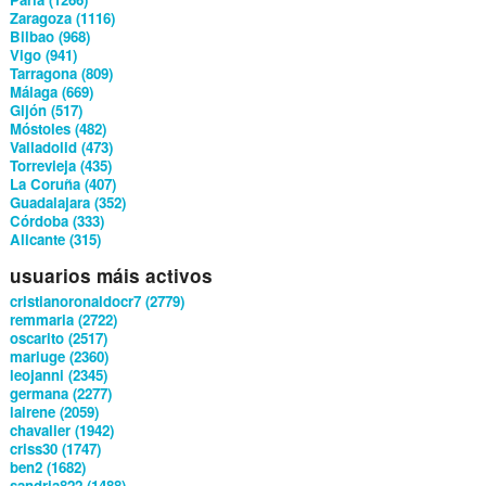
Zaragoza (1116)
Bilbao (968)
Vigo (941)
Tarragona (809)
Málaga (669)
Gijón (517)
Móstoles (482)
Valladolid (473)
Torrevieja (435)
La Coruña (407)
Guadalajara (352)
Córdoba (333)
Alicante (315)
usuarios máis activos
cristianoronaldocr7 (2779)
remmaria (2722)
oscarito (2517)
mariuge (2360)
leojanni (2345)
germana (2277)
lairene (2059)
chavalier (1942)
criss30 (1747)
ben2 (1682)
sandria822 (1488)