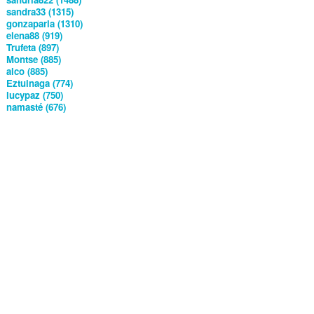
sandra33 (1315)
gonzaparla (1310)
elena88 (919)
Trufeta (897)
Montse (885)
alco (885)
Eztuinaga (774)
lucypaz (750)
namasté (676)