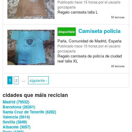
Publicado
hace 15 horas
por el usuario
gonzaparla
Regalo camiseta talla L
53 lecturas
Camiseta policia
dispoñible
Parla, Comunidad de Madrid, España
Publicado
hace 15 horas
por el usuario
gonzaparla
Regalo camiseta de policía de ciudad
real talla XL
43 lecturas
…
1
2
siguiente ›
cidades que máis reciclan
Madrid (79532)
Barcelona (26261)
Santa Cruz de Tenerife (6282)
Valencia (5614)
Sevilla (3849)
Albacete (3057)
Parla (1266)