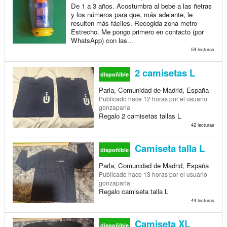
De 1 a 3 años. Acostumbra al bebé a las ñetras
y los números para que, más adelante, le
resulten más fáciles. Recogida zona metro
Estrecho. Me pongo primero en contacto (por
WhatsApp) con las...
54 lecturas
2 camisetas L
dispoñible
Parla, Comunidad de Madrid, España
Publicado
hace 12 horas
por el usuario
gonzaparla
Regalo 2 camisetas tallas L
42 lecturas
Camiseta talla L
dispoñible
Parla, Comunidad de Madrid, España
Publicado
hace 13 horas
por el usuario
gonzaparla
Regalo camiseta talla L
44 lecturas
Camiseta XL
dispoñible