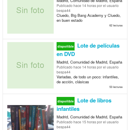
Madrid, Comunidad de Madrid, España
Publicado
hace 14 horas
por el usuario
bespa44
Cluedo, Big Bang Academy y Cluedo,
en buen estado
62 lecturas
Lote de películas
dispoñible
en DVD
Madrid, Comunidad de Madrid, España
Publicado
hace 14 horas
por el usuario
bespa44
Variadas, de todo un poco: infantiles,
de acción, clásicas
53 lecturas
Lote de libros
dispoñible
infantiles
Madrid, Comunidad de Madrid, España
Publicado
hace 15 horas
por el usuario
bespa44