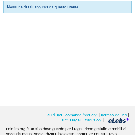
Nessuna di tali annunci da questo utente.
su di noi
|
domande frequenti
|
normas de uso
|
tutti i regali
|
traduzioni
|
nolotiro.org è un sito dove guardo per i regali dono gratuito e mobili di
seconda mano, sedie, divani, biciclette, computer portatili, tavoli,