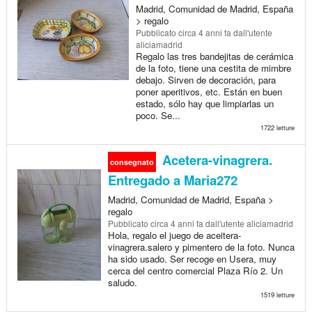
Madrid, Comunidad de Madrid, España
> regalo
Pubblicato
circa 4 anni fa
dall'utente
aliciamadrid
Regalo las tres bandejitas de cerámica
de la foto, tiene una cestita de mimbre
debajo. Sirven de decoración, para
poner aperitivos, etc. Están en buen
estado, sólo hay que limpiarlas un
poco. Se...
1722 letture
Acetera-vinagrera.
consegnato
Entregado a Maria272
Madrid, Comunidad de Madrid, España >
regalo
Pubblicato
circa 4 anni fa
dall'utente aliciamadrid
Hola, regalo el juego de aceitera-
vinagrera.salero y pimentero de la foto. Nunca
ha sido usado. Ser recoge en Usera, muy
cerca del centro comercial Plaza Río 2. Un
saludo.
1519 letture