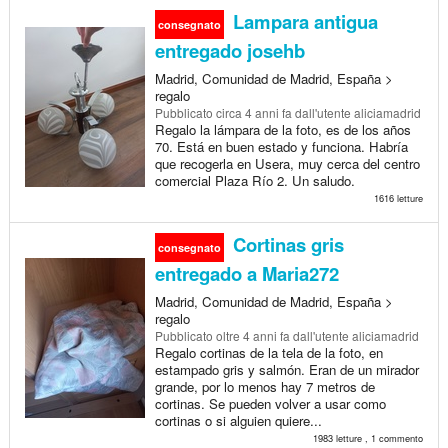
Lampara antigua
consegnato
entregado josehb
Madrid, Comunidad de Madrid, España >
regalo
Pubblicato
circa 4 anni fa
dall'utente aliciamadrid
Regalo la lámpara de la foto, es de los años
70. Está en buen estado y funciona. Habría
que recogerla en Usera, muy cerca del centro
comercial Plaza Río 2. Un saludo.
1616 letture
Cortinas gris
consegnato
entregado a Maria272
Madrid, Comunidad de Madrid, España >
regalo
Pubblicato
oltre 4 anni fa
dall'utente aliciamadrid
Regalo cortinas de la tela de la foto, en
estampado gris y salmón. Eran de un mirador
grande, por lo menos hay 7 metros de
cortinas. Se pueden volver a usar como
cortinas o si alguien quiere...
1983 letture , 1 commento