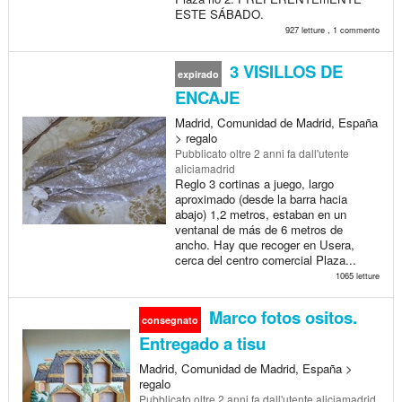
ESTE SÁBADO.
927 letture , 1 commento
3 VISILLOS DE
expirado
ENCAJE
Madrid, Comunidad de Madrid, España
> regalo
Pubblicato
oltre 2 anni fa
dall'utente
aliciamadrid
Reglo 3 cortinas a juego, largo
aproximado (desde la barra hacia
abajo) 1,2 metros, estaban en un
ventanal de más de 6 metros de
ancho. Hay que recoger en Usera,
cerca del centro comercial Plaza...
1065 letture
Marco fotos ositos.
consegnato
Entregado a tisu
Madrid, Comunidad de Madrid, España >
regalo
Pubblicato
oltre 2 anni fa
dall'utente aliciamadrid