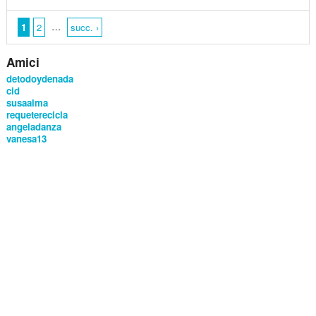
…
1
2
succ. ›
Amici
detodoydenada
cid
susaalma
requeterecicla
angeladanza
vanesa13