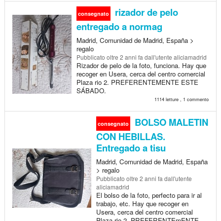
rizador de pelo
consegnato
entregado a normag
Madrid, Comunidad de Madrid, España >
regalo
Pubblicato
oltre 2 anni fa
dall'utente aliciamadrid
Rizador de pelo de la foto, funciona. Hay que
recoger en Usera, cerca del centro comercial
Plaza rio 2. PREFERENTEMENTE ESTE
SÁBADO.
1114 letture , 1 commento
BOLSO MALETIN
consegnato
CON HEBILLAS.
Entregado a tisu
Madrid, Comunidad de Madrid, España
> regalo
Pubblicato
oltre 2 anni fa
dall'utente
aliciamadrid
El bolso de la foto, perfecto para ir al
trabajo, etc. Hay que recoger en
Usera, cerca del centro comercial
Plaza rio 2. PREFERENTEmENTE