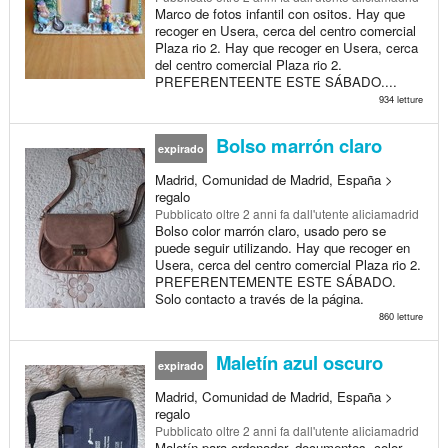
Marco de fotos infantil con ositos. Hay que
recoger en Usera, cerca del centro comercial
Plaza rio 2. Hay que recoger en Usera, cerca
del centro comercial Plaza rio 2.
PREFERENTEENTE ESTE SÁBADO....
934 letture
Bolso marrón claro
expirado
Madrid, Comunidad de Madrid, España >
regalo
Pubblicato
oltre 2 anni fa
dall'utente aliciamadrid
Bolso color marrón claro, usado pero se
puede seguir utilizando. Hay que recoger en
Usera, cerca del centro comercial Plaza rio 2.
PREFERENTEMENTE ESTE SÁBADO.
Solo contacto a través de la página.
860 letture
Maletín azul oscuro
expirado
Madrid, Comunidad de Madrid, España >
regalo
Pubblicato
oltre 2 anni fa
dall'utente aliciamadrid
Maletín para ordenador, documentos, color