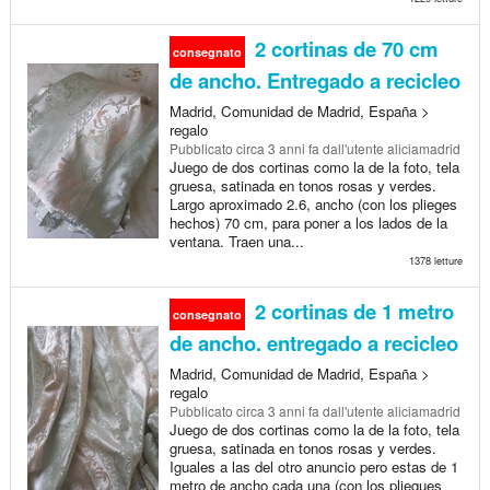
2 cortinas de 70 cm
consegnato
de ancho. Entregado a recicleo
Madrid, Comunidad de Madrid, España >
regalo
Pubblicato
circa 3 anni fa
dall'utente aliciamadrid
Juego de dos cortinas como la de la foto, tela
gruesa, satinada en tonos rosas y verdes.
Largo aproximado 2.6, ancho (con los plieges
hechos) 70 cm, para poner a los lados de la
ventana. Traen una...
1378 letture
2 cortinas de 1 metro
consegnato
de ancho. entregado a recicleo
Madrid, Comunidad de Madrid, España >
regalo
Pubblicato
circa 3 anni fa
dall'utente aliciamadrid
Juego de dos cortinas como la de la foto, tela
gruesa, satinada en tonos rosas y verdes.
Iguales a las del otro anuncio pero estas de 1
metro de ancho cada una (con los pliegues