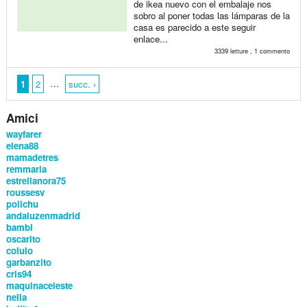
de ikea nuevo con el embalaje nos
sobro al poner todas las lámparas de la
casa es parecido a este seguir
enlace...
3339 letture , 1 commento
…
1
2
succ. ›
Amici
wayfarer
elena88
mamadetres
remmaria
estrellanora75
roussesv
polichu
andaluzenmadrid
bambi
oscarito
colulo
garbanzito
cris94
maquinaceleste
nella