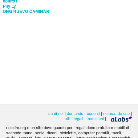
bollito1
Pily Ly
ONG NUEVO CAMINAR
su di noi
|
domande frequenti
|
normas de uso
|
tutti i regali
|
traduzioni
|
nolotiro.org è un sito dove guardo per i regali dono gratuito e mobili di
seconda mano, sedie, divani, biciclette, computer portatili, tavoli,
stufe, lampade, letti, vestiti, giocattoli, lettini per bambini o automobili,