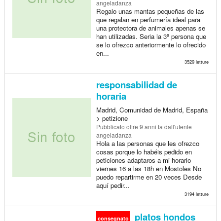
angeladanza
Regalo unas mantas pequeñas de las
que regalan en perfumería ideal para
una protectora de animales apenas se
han utilizadas. Seria la 3º persona que
se lo ofrezco anteriormente lo ofrecido
en...
3529 letture
responsabilidad de
horaria
Madrid, Comunidad de Madrid, España
> petizione
Pubblicato
oltre 9 anni fa
dall'utente
angeladanza
Hola a las personas que les ofrezco
cosas porque lo habéis pedido en
peticiones adaptaros a mi horario
viernes 16 a las 18h en Mostoles No
puedo repartirme en 20 veces Desde
aquí pedir...
3194 letture
platos hondos
consegnato