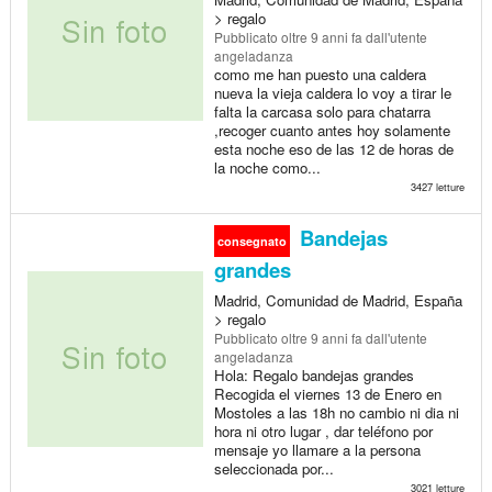
> regalo
Pubblicato
oltre 9 anni fa
dall'utente
angeladanza
como me han puesto una caldera
nueva la vieja caldera lo voy a tirar le
falta la carcasa solo para chatarra
,recoger cuanto antes hoy solamente
esta noche eso de las 12 de horas de
la noche como...
3427 letture
Bandejas
consegnato
grandes
Madrid, Comunidad de Madrid, España
> regalo
Pubblicato
oltre 9 anni fa
dall'utente
angeladanza
Hola: Regalo bandejas grandes
Recogida el viernes 13 de Enero en
Mostoles a las 18h no cambio ni dia ni
hora ni otro lugar , dar teléfono por
mensaje yo llamare a la persona
seleccionada por...
3021 letture