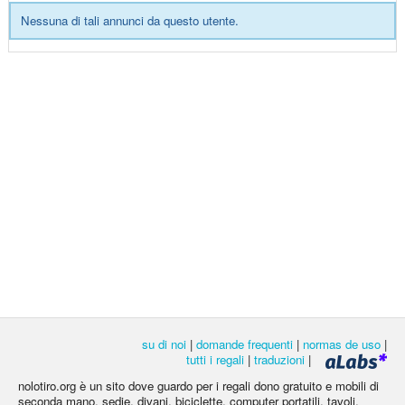
Nessuna di tali annunci da questo utente.
su di noi
|
domande frequenti
|
normas de uso
|
tutti i regali
|
traduzioni
|
nolotiro.org è un sito dove guardo per i regali dono gratuito e mobili di
seconda mano, sedie, divani, biciclette, computer portatili, tavoli,