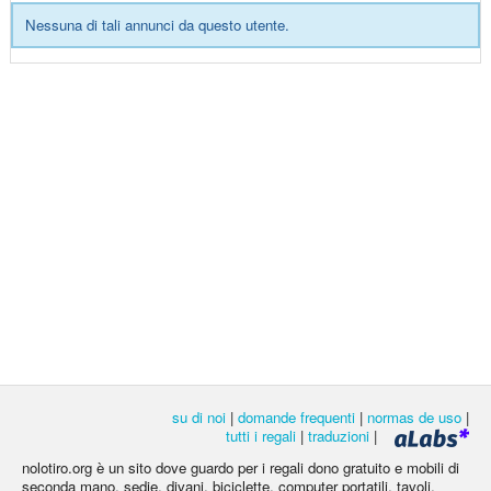
Nessuna di tali annunci da questo utente.
su di noi
|
domande frequenti
|
normas de uso
|
tutti i regali
|
traduzioni
|
nolotiro.org è un sito dove guardo per i regali dono gratuito e mobili di
seconda mano, sedie, divani, biciclette, computer portatili, tavoli,