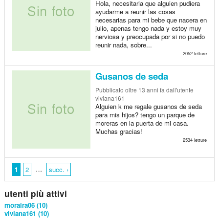
Hola, necesitaria que alguien pudiera
ayudarme a reunir las cosas
necesarias para mi bebe que nacera en
julio, apenas tengo nada y estoy muy
nerviosa y preocupada por si no puedo
reunir nada, sobre...
2052 letture
Gusanos de seda
Pubblicato
oltre 13 anni fa
dall'utente
viviana161
Alguien k me regale gusanos de seda
para mis hijos? tengo un parque de
moreras en la puerta de mi casa.
Muchas gracias!
2534 letture
…
1
2
succ. ›
utenti più attivi
moraira06 (10)
viviana161 (10)