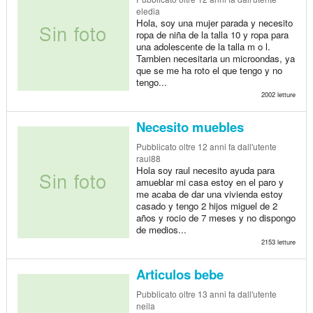
eledia
Hola, soy una mujer parada y necesito
ropa de niña de la talla 10 y ropa para
una adolescente de la talla m o l.
Tambien necesitaria un microondas, ya
que se me ha roto el que tengo y no
tengo...
2002 letture
Necesito muebles
Pubblicato
oltre 12 anni fa
dall'utente
raul88
Hola soy raul necesito ayuda para
amueblar mi casa estoy en el paro y
me acaba de dar una vivienda estoy
casado y tengo 2 hijos miguel de 2
años y rocio de 7 meses y no dispongo
de medios...
2153 letture
Articulos bebe
Pubblicato
oltre 13 anni fa
dall'utente
neila