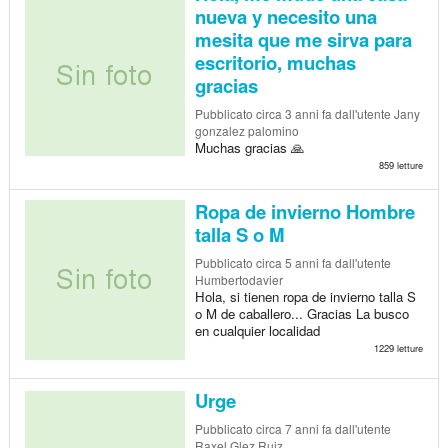
nueva y necesito una
mesita que me sirva para
escritorio, muchas
gracias
Pubblicato
circa 3 anni fa
dall'utente Jany
gonzalez palomino
Muchas gracias 🙏
859 letture
Ropa de invierno Hombre
talla S o M
Pubblicato
circa 5 anni fa
dall'utente
Humbertodavier
Hola, si tienen ropa de invierno talla S
o M de caballero... Gracias La busco
en cualquier localidad
1229 letture
Urge
Pubblicato
circa 7 anni fa
dall'utente
Raxel Glez Ruiz