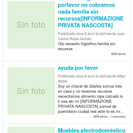
porfavor no cobramos
nada familia sin
recursos[INFORMAZIONE
PRIVATA NASCOSTA]
Pubblicato
circa 9 anni fa
dall'utente Juan
Carlos Rojas Gomez
Ola necesito frigorifico familia sin
recursos
3203 letture
ayuda por favor
Pubblicato
circa 9 anni fa
dall'utente Affan
Abdel
Soy un chaval de 22años somos tres
en casa y no tenemos recursos
nececitamos alimento ropa calzado lo
k sea aki mi [INFORMAZIONE
PRIVATA NASCOSTA] somod de
puertollano ciudad real este te es mi...
1809 letture , 1 commento
Muebles,electrodomésticos,el