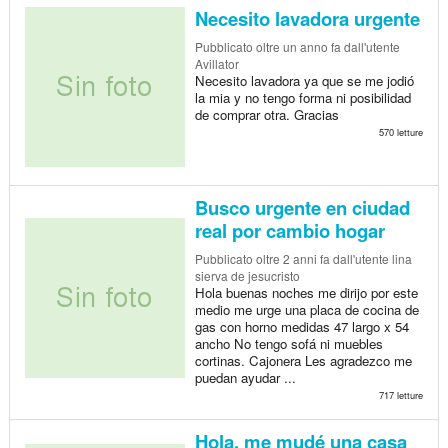
Necesito lavadora urgente
Pubblicato
oltre un anno fa
dall'utente
Avillator
Necesito lavadora ya que se me jodió
la mia y no tengo forma ni posibilidad
de comprar otra. Gracias
570 letture
Busco urgente en ciudad
real por cambio hogar
Pubblicato
oltre 2 anni fa
dall'utente lina
sierva de jesucristo
Hola buenas noches me dirijo por este
medio me urge una placa de cocina de
gas con horno medidas 47 largo x 54
ancho No tengo sofá ni muebles
cortinas. Cajonera Les agradezco me
puedan ayudar ...
717 letture
Hola, me mudé una casa