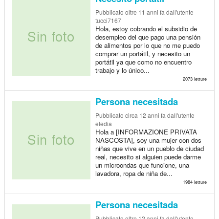
Pubblicato
oltre 11 anni fa
dall'utente
tucci7167
Hola, estoy cobrando el subsidio de
desempleo del que pago una pensión
de alimentos por lo que no me puedo
comprar un portátil, y necesito un
portátil ya que como no encuentro
trabajo y lo único...
2073 letture
Persona necesitada
Pubblicato
circa 12 anni fa
dall'utente
eledia
Hola a [INFORMAZIONE PRIVATA
NASCOSTA], soy una mujer con dos
niñas que vive en un pueblo de ciudad
real, necesito si alguien puede darme
un microondas que funcione, una
lavadora, ropa de niña de...
1984 letture
Persona necesitada
Pubblicato
oltre 12 anni fa
dall'utente