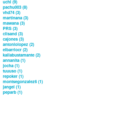
uchi (9)
pachu003 (8)
vhd74 (3)
martinana (3)
mawana (3)
PRS (3)
clisand (3)
cajones (3)
antoniolopez (2)
elbarriocr (2)
kailabustamante (2)
annanita (1)
jocha (1)
tuuuso (1)
repoker (1)
montsegonzalez6 (1)
jangel (1)
peparb (1)