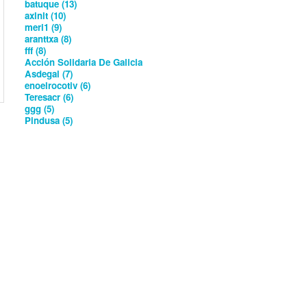
batuque (13)
axlnlt (10)
meri1 (9)
aranttxa (8)
fff (8)
Acción Solidaria De Galicia
Asdegal (7)
enoelrocotiv (6)
Teresacr (6)
ggg (5)
Pindusa (5)