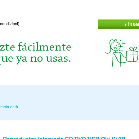
+ Inse
condizioni)
mbia città
Reproductor integrado CD/DVD/USB Oki V19B-