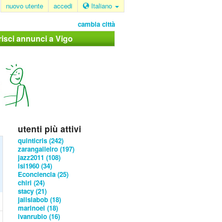
nuovo utente
accedi
Italiano
cambia città
risci annunci a Vigo
utenti più attivi
quinticris (242)
zarangalleiro (197)
jazz2011 (108)
isi1960 (34)
Econciencia (25)
chiri (24)
stacy (21)
jalisiabob (18)
marinoel (18)
ivanrubio (16)