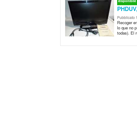
disponibile
PHDUV,
Pubblicato
Recoger en 
lo que no 
todas). El