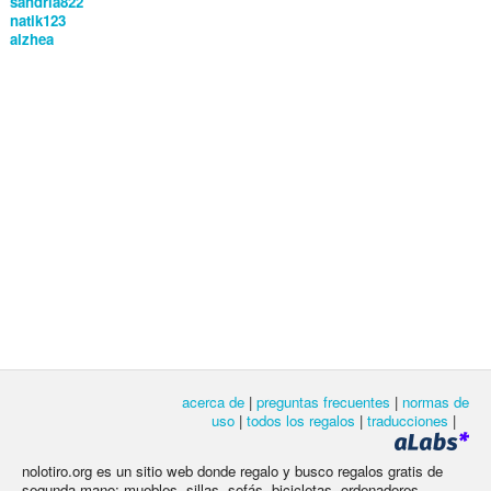
sandria822
natik123
alzhea
acerca de
|
preguntas frecuentes
|
normas de
uso
|
todos los regalos
|
traducciones
|
nolotiro.org es un sitio web donde regalo y busco regalos gratis de
segunda mano: muebles, sillas, sofás, bicicletas, ordenadores