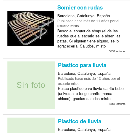
Somier con rudas
Barcelona, Catalunya, España
Publicado
hace más de 11 años
por el
usuario misto
Busco el somier de abajo (el de las
ruedas que al sacarlo se le abren las
patas. Si alguien tiene alguno, se lo
agracecería. Saludos, misto
3638 lecturas
Plastico para lluvia
Barcelona, Catalunya, España
Publicado
hace más de 13 años
por el
usuario misto
Busco plastico para lluvia carrito bebe
(universal o tengo carrito marca
chicco). gracias saludos misto
1252 lecturas
Plastico de lluvia
Barcelona, Catalunya, España