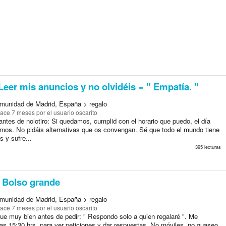
eer mis anuncios y no olvidéis = " Empatía. "
munidad de Madrid, España > regalo
ace 7 meses
por el usuario oscarito
antes de nolotiro: Si quedamos, cumplid con el horario que puedo, el día
mos. No pidáis alternativas que os convengan. Sé que todo el mundo tiene
s y sufre...
395 lecturas
Bolso grande
munidad de Madrid, España > regalo
ace 7 meses
por el usuario oscarito
que muy bien antes de pedir: " Respondo solo a quien regalaré ". Me
as 15:30 hrs. para ver peticiones y dar respuestas. No móviles, no guaseo,