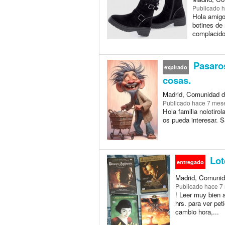
Publicado
h
Hola amigos
botines de 
complacido
Pasaros 
expirado
cosas.
Madrid, Comunidad d
Publicado
hace 7 mes
Hola familia nolotiro
os pueda interesar. 
Lot
entregado
Madrid, Comunid
Publicado
hace 7
! Leer muy bien 
hrs. para ver pe
cambio hora,...