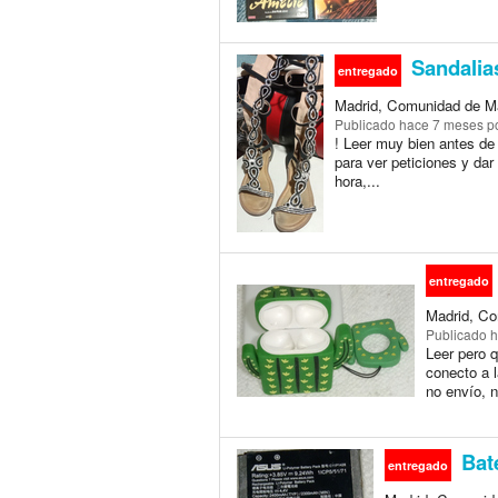
Sandalias
entregado
Madrid, Comunidad de Ma
Publicado
hace 7 meses
po
! Leer muy bien antes de 
para ver peticiones y da
hora,...
entregado
Madrid, Co
Publicado
h
Leer pero 
conecto a l
no envío, n
Bate
entregado