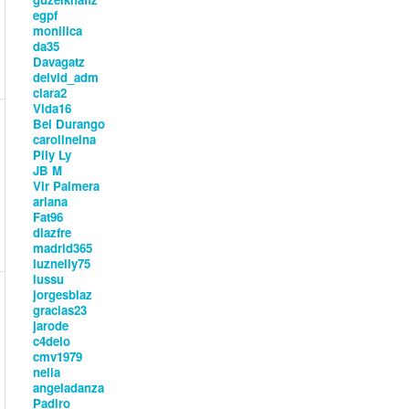
egpf
moniiica
da35
Davagatz
deivid_adm
clara2
Vida16
Bel Durango
carolineina
Pily Ly
JB M
Vir Palmera
ariana
Fat96
diazfre
madrid365
luznelly75
lussu
jorgesblaz
gracias23
jarode
c4delo
cmv1979
nella
angeladanza
Padiro