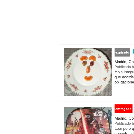
L
expirado
Madrid, Co
Publicado
h
Hola integr
que acorde
obligacione
entregado
Madrid, Co
Publicado
h
Leer pero 
conecto a l