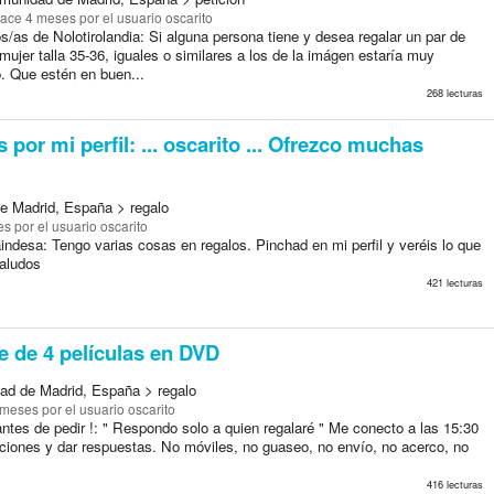
ace 4 meses
por el usuario oscarito
/as de Nolotirolandia: Si alguna persona tiene y desea regalar un par de
mujer talla 35-36, iguales o similares a los de la imágen estaría muy
. Que estén en buen...
268 lecturas
por mi perfil: ... oscarito ... Ofrezco muchas
e Madrid, España > regalo
es
por el usuario oscarito
laindesa: Tengo varias cosas en regalos. Pinchad en mi perfil y veréis lo que
Saludos
421 lecturas
e de 4 películas en DVD
ad de Madrid, España > regalo
 meses
por el usuario oscarito
antes de pedir !: " Respondo solo a quien regalaré " Me conecto a las 15:30
ticiones y dar respuestas. No móviles, no guaseo, no envío, no acerco, no
416 lecturas