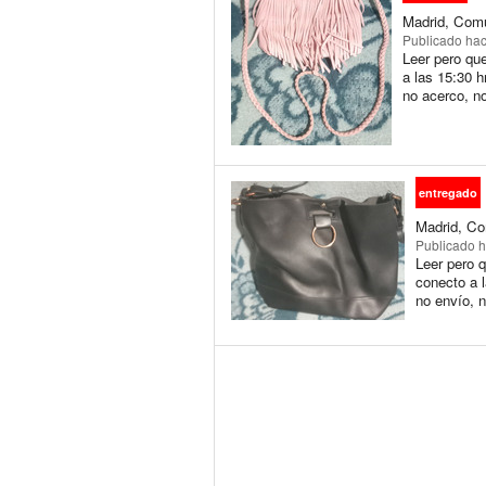
Madrid, Comu
Publicado
hac
Leer pero qu
a las 15:30 h
no acerco, n
entregado
Madrid, Co
Publicado
h
Leer pero 
conecto a l
no envío, n