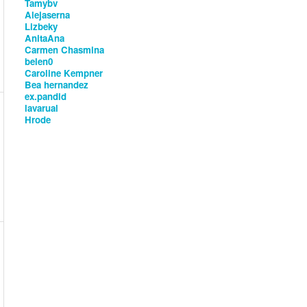
Tamybv
Alejaserna
Lizbeky
AnitaAna
Carmen Chasmina
belen0
Caroline Kempner
Bea hernandez
ex.pandid
lavarual
Hrode