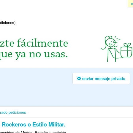
n
ndiciones)
enviar mensaje privado
irado
peticiones
 Rockeros o Estilo Militar.
munidad de Madrid, España > petición