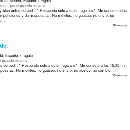
d de Madrid, España > regalo
 meses
por el usuario oscarito
 bien antes de pedir: " Respondo solo a quien regalaré ". Me conecto a las
er peticiones y dar respuestas. No móviles, no guaseo, no envío, no
...
378 lecturas
do.
d, España > regalo
l usuario oscarito
s de pedir: " Respondo solo a quien regalaré ". Me conecto a las 15:30 hrs.
espuestas. No móviles, no guaseo, no envío, no acerco, no cambio...
384 lecturas