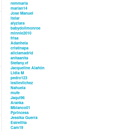
remmaria
marian14
Jose Manuel
itxiar
alyziara
babydollmonroe
minnie2010
frisa
Adanhela
cristinapa
aliciamadrid
anitaanita
Stefany.vf
Jacqueline Alañón
Lidia M
pedro123
leslievilchez
Nahuela
mufe
Jaqui96
Aranka
Mblanco01
Pprincess
Jessika Guerra
Estrellita
Cam19