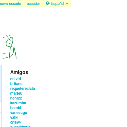
uevo usuario
acceder
Español
Amigos
deivid
britane
requeterecicla
marieu
neni22
kazumita
bambi
vanesugu
valki
cris94
guzelkhafiz