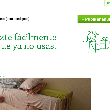
n
+ Publicar an
sente (sem condições)
a
unto