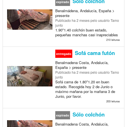
Sólo colchon
expirado
Benalmádena, Andalucía, España >
presente
Publicado
ha 2 meses
pelo usuário Tamo
junto
1.90*1.40 colchón buen estado,
pequeñas manchas casi inapreciables
210 leituras
Sofá cama futón
entregado
Benalmadena Costa, Andalucía,
España > presente
Publicado
ha 2 meses
pelo usuário Tamo
junto
Sofá cama de 1.80*1.20 en buen
estado. Recogida hoy 2 de Junio o
máximo mañana por la mañana 3 de
Junio, por favor.
203 leituras
Sólo colchón
expirado
Benalmadena Costa, Andalucía,