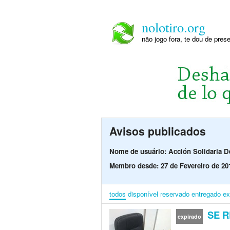
nolotiro.org
não jogo fora, te dou de pre
Avisos publicados
Nome de usuário: Acción Solidaria D
Membro desde: 27 de Fevereiro de 20
todos
disponível
reservado
entregado
ex
SE R
expirado