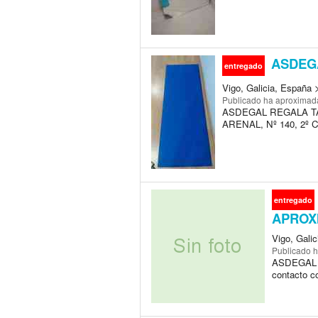
ASDEGA
entregado
Vigo, Galicia, España 
Publicado
ha aproximad
ASDEGAL REGALA T
ARENAL, Nº 140, 2º C
entregado
APROX
Vigo, Gali
Publicado
h
ASDEGAL 
contacto 