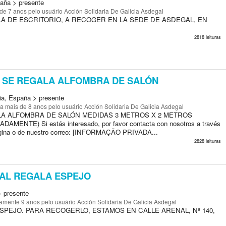
paña > presente
 de 7 anos
pelo usuário Acción Solidaria De Galicia Asdegal
LA DE ESCRITORIO, A RECOGER EN LA SEDE DE ASDEGAL, EN
2818 leituras
SE REGALA ALFOMBRA DE SALÓN
cia, España > presente
a mais de 8 anos
pelo usuário Acción Solidaria De Galicia Asdegal
A ALFOMBRA DE SALÓN MEDIDAS 3 METROS X 2 METROS
AMENTE) Si estás interesado, por favor contacta con nosotros a través
ágina o de nuestro correo: [INFORMAÇÃO PRIVADA...
2828 leituras
AL REGALA ESPEJO
> presente
amente 9 anos
pelo usuário Acción Solidaria De Galicia Asdegal
PEJO. PARA RECOGERLO, ESTAMOS EN CALLE ARENAL, Nº 140,