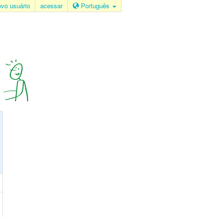
ovo usuário
acessar
Português