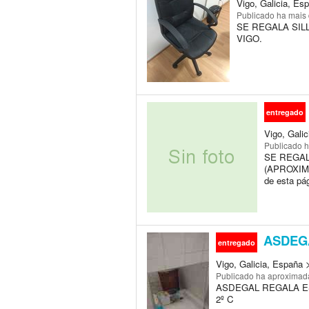
Vigo, Galicia, Es
Publicado
ha mais
SE REGALA SIL
VIGO.
entregado
Vigo, Gali
Publicado
h
SE REGAL
(APROXIMAD
de esta p
ASDEG
entregado
Vigo, Galicia, España 
Publicado
ha aproximad
ASDEGAL REGALA ES
2º C