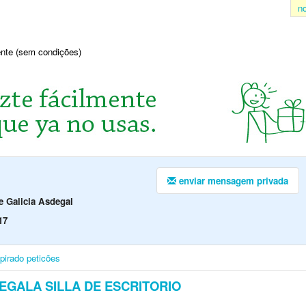
n
sente (sem condições)
enviar mensagem privada
e Galicia Asdegal
17
pirado
peticões
EGALA SILLA DE ESCRITORIO