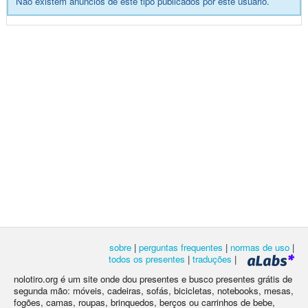
Não existem anúncios de este tipo publicados por este usuário.
sobre
|
perguntas frequentes
|
normas de uso
|
todos os presentes
|
traduções
|
nolotiro.org é um site onde dou presentes e busco presentes grátis de
segunda mão: móveis, cadeiras, sofás, bicicletas, notebooks, mesas,
fogões, camas, roupas, brinquedos, berços ou carrinhos de bebe,