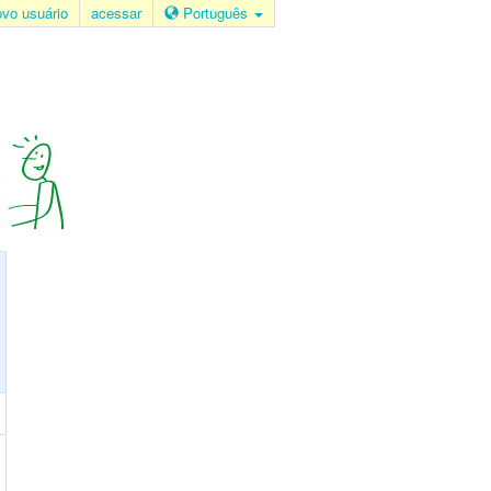
ovo usuário
acessar
Português