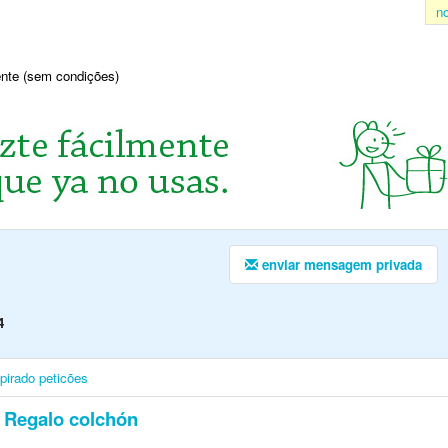
n
sente (sem condições)
enviar mensagem privada
4
pirado
peticões
Regalo colchón